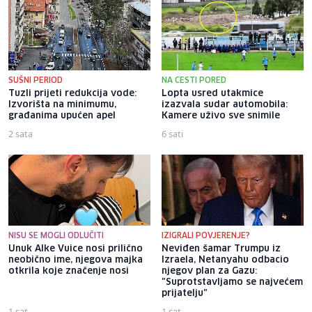
SUŠNI PERIOD
NA CESTI PORED
Tuzli prijeti redukcija vode:
Lopta usred utakmice
Izvorišta na minimumu,
izazvala sudar automobila:
građanima upućen apel
Kamere uživo sve snimile
2 sata
6 sati
NISU SE MOGLI ODLUČITI
IZIGRALI POVJERENJE?
Unuk Alke Vuice nosi prilično
Neviđen šamar Trumpu iz
neobično ime, njegova majka
Izraela, Netanyahu odbacio
otkrila koje značenje nosi
njegov plan za Gazu:
"Suprotstavljamo se najvećem
prijatelju"
1 sat
1 sat