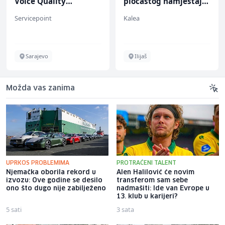
Voice Quality
pločastog namještaja
Management (m/w)
(m/ž)
Servicepoint
Kalea
Sarajevo
Ilijaš
Možda vas zanima
UPRKOS PROBLEMIMA
PROTRAĆENI TALENT
Njemačka oborila rekord u
Alen Halilović će novim
izvozu: Ove godine se desilo
transferom sam sebe
ono što dugo nije zabilježeno
nadmašiti: Ide van Evrope u
13. klub u karijeri?
5 sati
3 sata