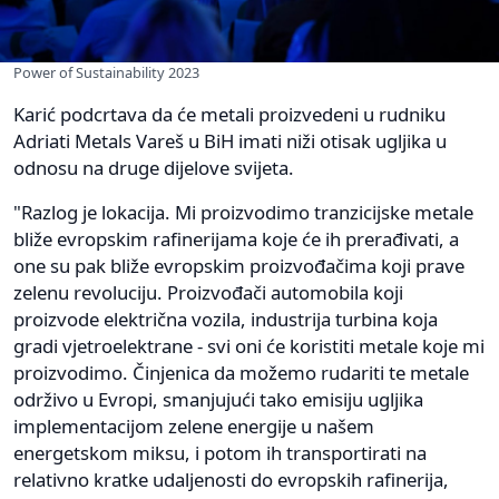
Power of Sustainability 2023
Karić podcrtava da će metali proizvedeni u rudniku
Adriati Metals Vareš u BiH imati niži otisak ugljika u
odnosu na druge dijelove svijeta.
"Razlog je lokacija. Mi proizvodimo tranzicijske metale
bliže evropskim rafinerijama koje će ih prerađivati, a
one su pak bliže evropskim proizvođačima koji prave
zelenu revoluciju. Proizvođači automobila koji
proizvode električna vozila, industrija turbina koja
gradi vjetroelektrane - svi oni će koristiti metale koje mi
proizvodimo. Činjenica da možemo rudariti te metale
održivo u Evropi, smanjujući tako emisiju ugljika
implementacijom zelene energije u našem
energetskom miksu, i potom ih transportirati na
relativno kratke udaljenosti do evropskih rafinerija,