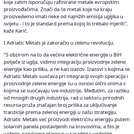
koje zatim isporučuju rafinirane metale evropskim
proizvođačima. Znači da će metali koje na kraju
proizvedemo imati neke od najnižih emisija ugljika u
svijetu - i to je standard prema kojoj bi trebalo mjeriti",
kaže Karić.
I Adriatic Metals je zakoračio u zelenu revoluciju.
"S obzirom na to da većina električne energije u BiH
potječe iz uglja, vidimo integraciju proizvodnje zelene
energije kao priliku, a ne kao izazov. Izazovi s kojima se
Adriatic Metals suočava pri integraciji svojih operacija i
proizvodnje zelene energije su u osnovi slični onima s
kojima se suočavaju sve industrije. Međutim, za razliku
od mnogih drugih industrija, rad u sektoru prirodnih
resursa pruža značajan broj prilika za uključivanje
tranzicije prema zelenoj energiji u našu strategiju.
Adriatic Metals već proizvodi električnu energiju putem
solarnih panela postavljenih na krovovima, a što je
važnije, razvijamo planove u saradnji s vodećim