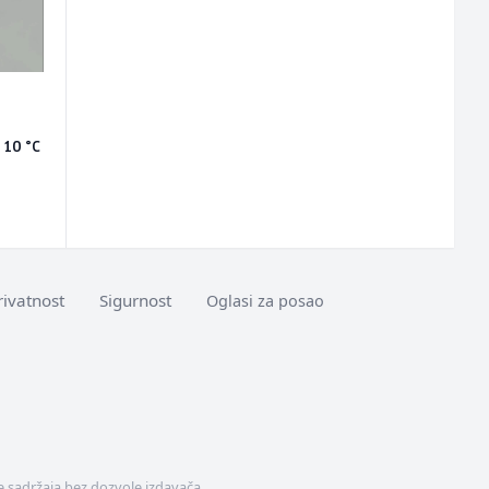
u
 10 °C
rivatnost
Sigurnost
Oglasi za posao
 sadržaja bez dozvole izdavača.