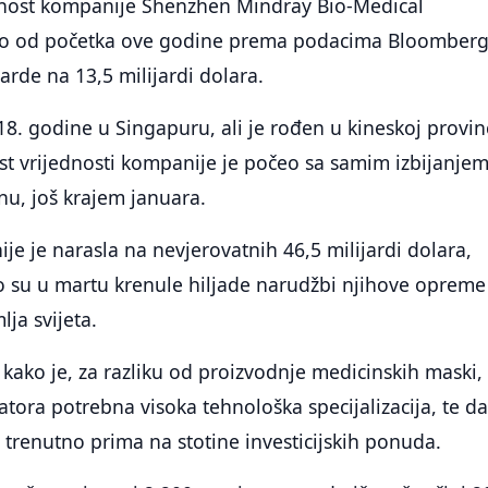
ednost kompanije Shenzhen Mindray Bio-Medical
amo od početka ove godine prema podacima Bloomber
jarde na 13,5 milijardi dolara.
018. godine u Singapuru, ali je rođen u kineskoj provinc
st vrijednosti kompanije je počeo sa samim izbijanje
u, još krajem januara.
je je narasla na nevjerovatnih 46,5 milijardi dolara,
 su u martu krenule hiljade narudžbi njihove opreme 
lja svijeta.
o kako je, za razliku od proizvodnje medicinskih maski,
atora potrebna visoka tehnološka specijalizacija, te d
trenutno prima na stotine investicijskih ponuda.