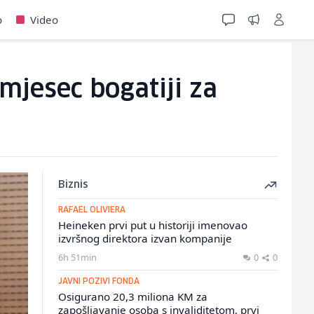
o
Video
mjesec bogatiji za
Biznis
RAFAEL OLIVIERA
Heineken prvi put u historiji imenovao
izvršnog direktora izvan kompanije
6h 51min
0
0
JAVNI POZIVI FONDA
Osigurano 20,3 miliona KM za
zapošljavanje osoba s invaliditetom, prvi