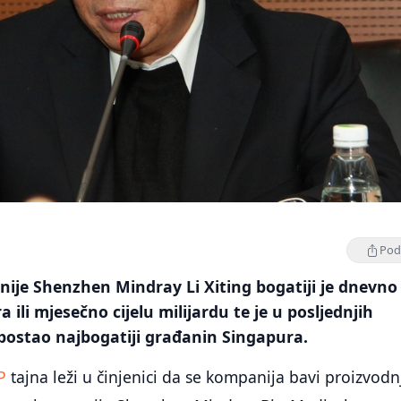
Podi
ije Shenzhen Mindray Li Xiting bogatiji je dnevno
a ili mjesečno cijelu milijardu te je u posljednjih
postao najbogatiji građanin Singapura.
P
tajna leži u činjenici da se kompanija bavi proizvod