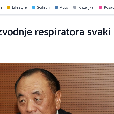
n
Lifestyle
Scitech
Auto
Križaljka
Posa
izvodnje respiratora svaki 