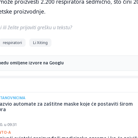
ože proizvesti 2.200 respiratora sedmično, što čini 2
etske proizvodnje.
ili želite prijaviti grešku u tekstu?
respiratori
Li Xiting
među omiljene izvore na Googlu
TANOVNICIMA
azvio automate za zaštitne maske koje će postaviti širom
ura
0. u 09:31
WTO-A