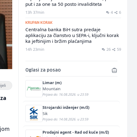
put i za one sa 50 posto invaliditeta
13h 37min
4
6
KRUPAN KORAK
Centralna banka BiH sutra predaje
aplikaciju za članstvo u SEPA-i, ključni korak
ka jeftinijim i bržim plaćanjima
14h 23min
26
59
Oglasi za posao
Limar (m)
jeli
Mountain
Prijava do: 16.08.2026. u 23:59
 za
Strojarski inženjer (m/ž)
Sik
Prijava do: 14.08.2026. u 23:59
njom
Prodajni agent - Rad od kuće (m/ž)