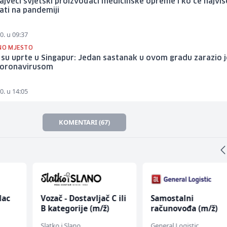
ajveći svjetski proizvođači medicinske opreme i ko će najviš
rati na pandemiji
0. u 09:37
ČNO MJESTO
 su uprte u Singapur: Jedan sastanak u ovom gradu zarazio j
 koronavirusom
0. u 14:05
KOMENTARI (67)
lac
Vozač - Dostavljač C ili
Samostalni
B kategorije (m/ž)
računovođa (m/ž)
Slatko i Slano
General Logistic