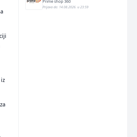
Prime shop 360
Prijava do: 14.08.2026. u 23:59
ga
iji
m
iz
 za
a