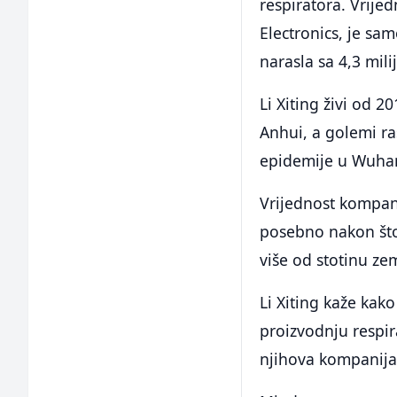
respiratora. Vrij
Electronics, je s
narasla sa 4,3 mili
Li Xiting živi od 2
Anhui, a golemi ra
epidemije u Wuhan
Vrijednost kompani
posebno nakon što
više od stotinu zem
Li Xiting kaže kak
proizvodnju respir
njihova kompanija 