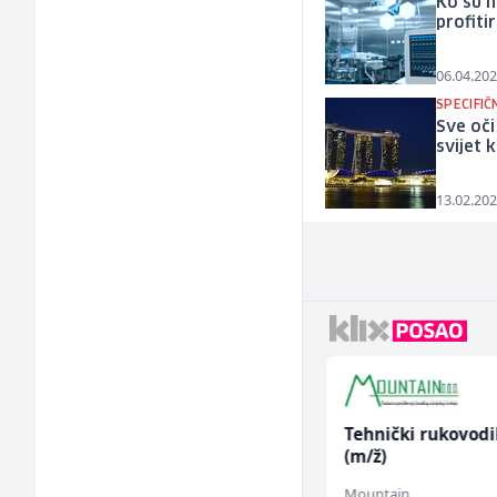
Ko su n
profiti
06.04.202
SPECIFI
Sve oči
svijet
13.02.202
Radnik u proizvodnji
Tehnički rukovodi
(m/ž)
(m/ž)
Conty Plus
Mountain