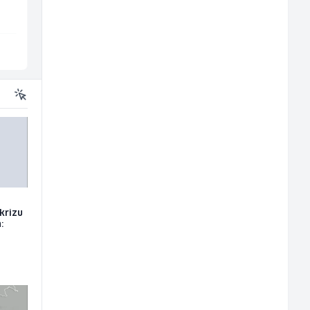
Sarajevo
Više lokacija
 krizu
: