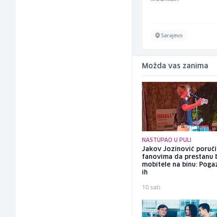
Sarajevo
Sarajevo
Možda vas zanima
NASTUPAO U PULI
Jakov Jozinović poruč
fanovima da prestanu 
mobitele na binu: Pogaz
ih
10 sati