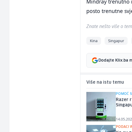
Mindray trenutno m
posto trenutne svj
Znate nešto više o temi 
Kina
Singapur
Dodajte Klix.ba 
Više na istu temu
POMOĆ S
Razer r
Singap
14.05.202
PODACI 