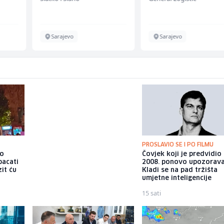
Sarajevo
Sarajevo
PROSLAVIO SE I PO FILMU
io
Osigurano 20,3 miliona KM za
Čovjek koji je predvidio
bacati
zapošljavanje osoba s
2008. ponovo upozorava
it ću
invaliditetom, prvi put i za
Kladi se na pad tržišta
one sa 50 posto invaliditeta
umjetne inteligencije
13 sati
15 sati