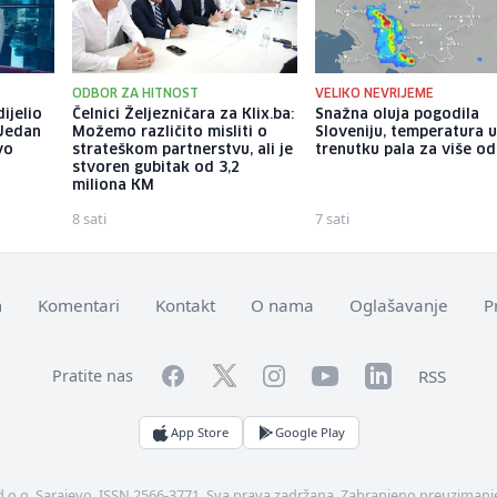
ODBOR ZA HITNOST
VELIKO NEVRIJEME
ijelio
Čelnici Željezničara za Klix.ba:
Snažna oluja pogodila
 Jedan
Možemo različito misliti o
Sloveniju, temperatura 
vo
strateškom partnerstvu, ali je
trenutku pala za više od
stvoren gubitak od 3,2
miliona KM
8 sati
7 sati
m
Komentari
Kontakt
O nama
Oglašavanje
P
Facebook
YouTube
LinkedIn
Twitter
Instagram
RSS
Pratite nas
App Store
Google Play
d.o.o. Sarajevo. ISSN 2566-3771. Sva prava zadržana. Zabranjeno preuzimanje