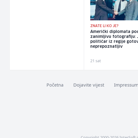
ZNATE LI KO JE?
Američki diplomata pod
zanimljivu fotografiju:
političar iz regije goto
neprepoznatljiv
21 sat
Dojavite vijest
Impressu
Početna
Copyright 2000-2026 InterSoft 