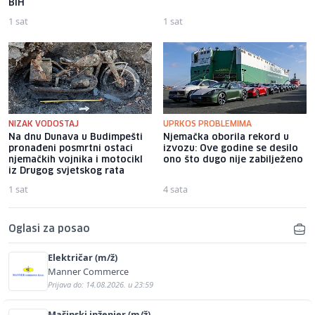
BiH
1 sat
1 sat
NIZAK VODOSTAJ
UPRKOS PROBLEMIMA
Na dnu Dunava u Budimpešti
Njemačka oborila rekord u
pronađeni posmrtni ostaci
izvozu: Ove godine se desilo
njemačkih vojnika i motocikl
ono što dugo nije zabilježeno
iz Drugog svjetskog rata
1 sat
4 sata
Oglasi za posao
Električar (m/ž)
Manner Commerce
Prijava do: 14.08.2026. u 23:59
Mašinski inženjer (m/ž)