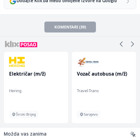
Dodajte Klix.ba među omiljene izvore na Googlu
KOMENTARI (39)
Električar (m/ž)
Vozač autobusa (m/ž)
Hering
Travel-Trans
Široki Brijeg
Sarajevo
Možda vas zanima