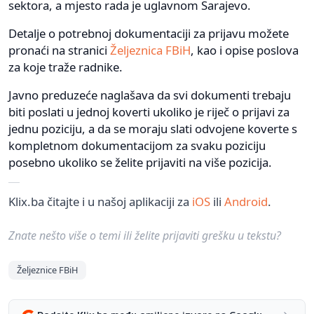
sektora, a mjesto rada je uglavnom Sarajevo.
Detalje o potrebnoj dokumentaciji za prijavu možete
pronaći na stranici
Željeznica FBiH
, kao i opise poslova
za koje traže radnike.
Javno preduzeće naglašava da svi dokumenti trebaju
biti poslati u jednoj koverti ukoliko je riječ o prijavi za
jednu poziciju, a da se moraju slati odvojene koverte s
kompletnom dokumentacijom za svaku poziciju
posebno ukoliko se želite prijaviti na više pozicija.
Klix.ba čitajte i u našoj aplikaciji za
iOS
ili
Android
.
Znate nešto više o temi ili želite prijaviti grešku u tekstu?
Željeznice FBiH