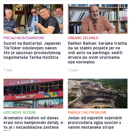
PRIČALI NA BOSANSKOM
URBANO ZELENILO
Susret na Baščaršiji: Japanski
Dalibor Ballian: Sarajka tražila
TikToker oduševljen nakon
da se stablo posječe jer ne
što je upoznao proslavljenog
vidi auto na parkingu; saditi
nogometaša Tarika Hodžića
drveće po ovim vrućinama
nije normalno
7 sati
2 sata
UOČI NOVE SEZONE
ENERGETSKI PROBLEMI
Arsenalov stadion od danas
Jedan od najvećih svjetskih
krasi novi šampionski detalj, a
proizvođača uglja suočen s
tu je i nezaobilazna zastava
valom nestanaka struje