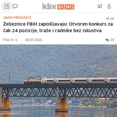
50
JAVNO PREDUZEĆE
Željeznice FBiH zapošljavaju: Otvoren konkurs za
čak 24 pozicije, traže i radnike bez iskustva
Piše: N. V.
|
08.07.2026.
39