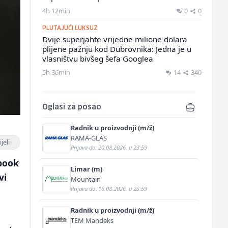
4h 12min
0
0
PLUTAJUĆI LUKSUZ
Dvije superjahte vrijedne milione dolara
plijene pažnju kod Dubrovnika: Jedna je u
vlasništvu bivšeg šefa Googlea
5h 36min
14
340
Oglasi za posao
Radnik u proizvodnji (m/ž)
RAMA-GLAS
jeli
Prijava do: 20.08.2026. u 23:59
ebook
Limar (m)
vi
Mountain
Prijava do: 16.08.2026. u 23:59
Radnik u proizvodnji (m/ž)
TEM Mandeks