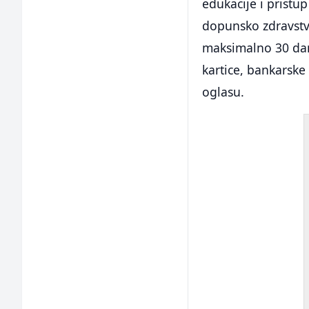
edukacije i prist
dopunsko zdravstv
maksimalno 30 dan
kartice, bankarske
oglasu.