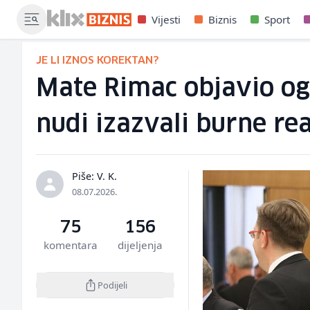
Vijesti
Biznis
Sport
JE LI IZNOS KOREKTAN?
Mate Rimac objavio ogl
nudi izazvali burne rea
Piše: V. K.
08.07.2026.
75
156
komentara
dijeljenja
Podijeli