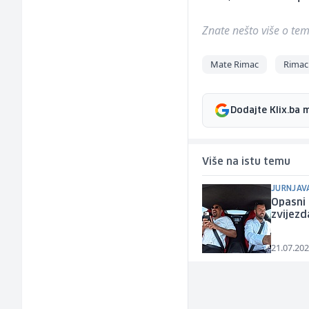
Znate nešto više o temi 
Mate Rimac
Rimac
Dodajte Klix.ba 
Više na istu temu
JURNJAVA
Opasni 
zvijezd
21.07.202