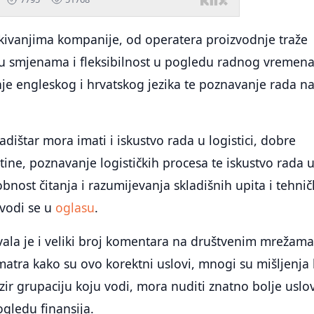
ekivanjima kompanije, od operatera proizvodnje traže
u smjenama i fleksibilnost u pogledu radnog vremena
e engleskog i hrvatskog jezika te poznavanje rada n
adištar mora imati i iskustvo rada u logistici, dobre
štine, poznavanje logističkih procesa te iskustvo rada 
bnost čitanja i razumijevanja skladišnih upita i tehnič
vodi se u
oglasu
.
ala je i veliki broj komentara na društvenim mrežama
matra kako su ovo korektni uslovi, mnogi su mišljenja
zir grupaciju koju vodi, mora nuditi znatno bolje uslo
ogledu finansija.