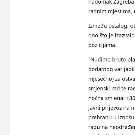
nadomak Zagreba t
radnim mjestima, n
Između ostalog, ot
ono što je izazval
pozicijama.
"Nudimo bruto pla
dodatnog varijabiln
mjesečno) za ostva
smjenski rad te r
noćna smjena: +30
javni prijevoz na 
prehranu u iznosu
radu na neodređen