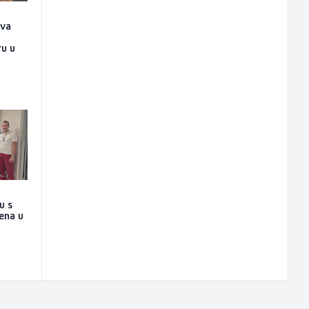
ova
n
ru u
u s
jena u