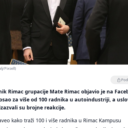
j/Pixsell)
Podi
snik Rimac grupacije Mate Rimac objavio je na Fac
osao za više od 100 radnika u autoindustriji, a uslo
zazvali su brojne reakcije.
aveo kako traži 100 i više radnika u Rimac Kampusu