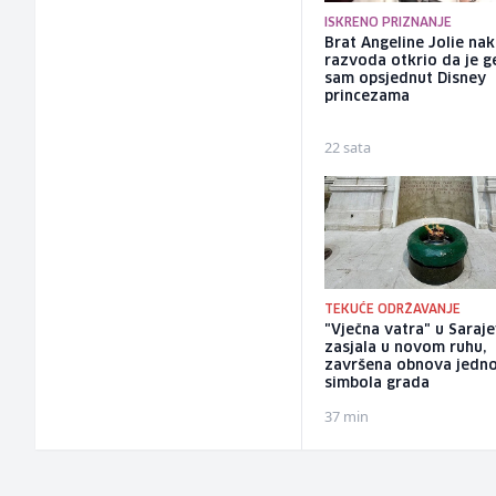
ISKRENO PRIZNANJE
Brat Angeline Jolie na
razvoda otkrio da je ge
sam opsjednut Disney
princezama
22 sata
TEKUĆE ODRŽAVANJE
"Vječna vatra" u Saraj
zasjala u novom ruhu,
završena obnova jedn
simbola grada
37 min