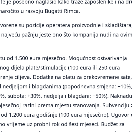
e je posebno naglasio kako traže zaposlenike i na d
aročito u razvoju Bugatti Rimca.
vorene su pozicije operatera proizvodnje i skladištara
o najveću pažnju jeste ono što kompanija nudi na ovi
tu od 1.500 eura mjesečno. Mogućnost ostvarivanja
og dijela plate/stimulacije (100 eura ili 250 eura
renje ciljeva. Dodatke na platu za prekovremene sate
ad nedjeljom i blagdanima (popodnevna smjena: +10%
%, subota: +30%, nedjelja i blagdani: +50%). Naknadu
mjesečnoj razini prema mjestu stanovanja. Subvenciju 
 od 1.200 eura godišnje (100 eura mjesečno). Ugovor 
o vrijeme uz probni rok od šest mjeseci. Budžet za