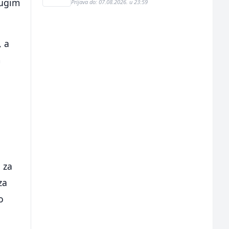
rugim
Prijava do: 07.08.2026. u 23:59
, a
m
,
,
 za
za
o