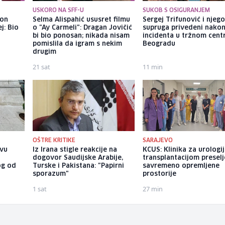
USKORO NA SFF-U
SUKOB S OSIGURANJEM
kon
Selma Alispahić ususret filmu
Sergej Trifunović i njeg
j: Bio
o "Ay Carmeli": Dragan Jovičić
supruga privedeni nako
bi bio ponosan; nikada nisam
incidenta u tržnom cent
pomislila da igram s nekim
Beogradu
drugim
21 sat
11 min
OŠTRE KRITIKE
SARAJEVO
evu
Iz Irana stigle reakcije na
KCUS: Klinika za urologij
dogovor Saudijske Arabije,
transplantacijom presel
og od
Turske i Pakistana: "Papirni
savremeno opremljene
sporazum"
prostorije
1 sat
27 min