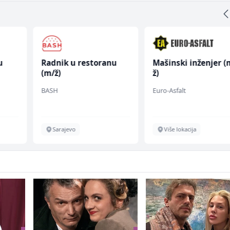
u
Radnik u restoranu
Mašinski inženjer (
(m/ž)
ž)
 (m/
BASH
Euro-Asfalt
Sarajevo
Više lokacija