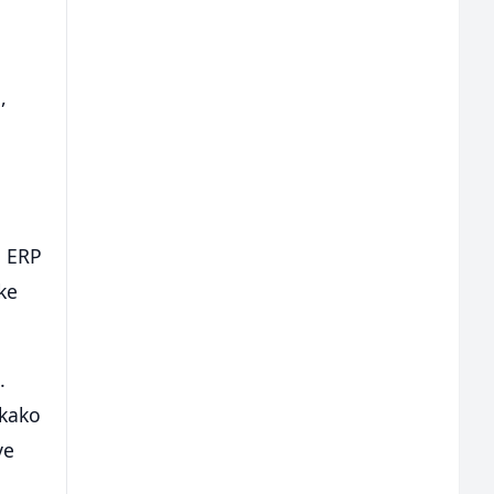
,
a
u ERP
ke
.
 kako
ve