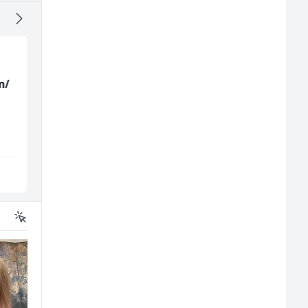
m/
Home Office
Radnik u proizvodnji
Kundenberater
(m/ž)
(m/w/d) für Vattenfall
TELUS Digital
Conty Plus
Sarajevo
Sarajevo