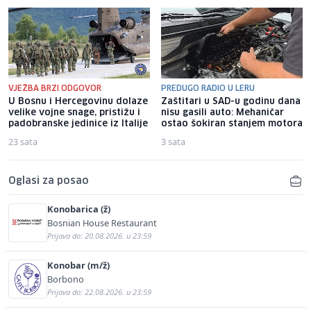
VJEŽBA BRZI ODGOVOR
PREDUGO RADIO U LERU
U Bosnu i Hercegovinu dolaze
Zaštitari u SAD-u godinu dana
velike vojne snage, pristižu i
nisu gasili auto: Mehaničar
padobranske jedinice iz Italije
ostao šokiran stanjem motora
23 sata
3 sata
Oglasi za posao
Konobarica (ž)
Bosnian House Restaurant
Prijava do: 20.08.2026. u 23:59
Konobar (m/ž)
Borbono
Prijava do: 22.08.2026. u 23:59