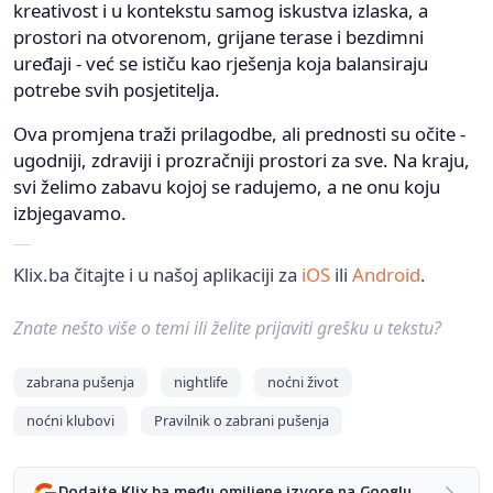
kreativost i u kontekstu samog iskustva izlaska, a
prostori na otvorenom, grijane terase i bezdimni
uređaji - već se ističu kao rješenja koja balansiraju
potrebe svih posjetitelja.
Ova promjena traži prilagodbe, ali prednosti su očite -
ugodniji, zdraviji i prozračniji prostori za sve. Na kraju,
svi želimo zabavu kojoj se radujemo, a ne onu koju
izbjegavamo.
Klix.ba čitajte i u našoj aplikaciji za
iOS
ili
Android
.
Znate nešto više o temi ili želite prijaviti grešku u tekstu?
zabrana pušenja
nightlife
noćni život
noćni klubovi
Pravilnik o zabrani pušenja