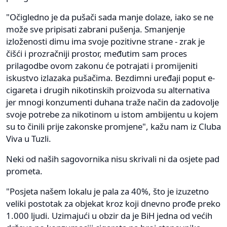
"Očigledno je da pušači sada manje dolaze, iako se ne
može sve pripisati zabrani pušenja. Smanjenje
izloženosti dimu ima svoje pozitivne strane - zrak je
čišći i prozračniji prostor, međutim sam proces
prilagodbe ovom zakonu će potrajati i promijeniti
iskustvo izlazaka pušačima. Bezdimni uređaji poput e-
cigareta i drugih nikotinskih proizvoda su alternativa
jer mnogi konzumenti duhana traže način da zadovolje
svoje potrebe za nikotinom u istom ambijentu u kojem
su to činili prije zakonske promjene", kažu nam iz Cluba
Viva u Tuzli.
Neki od naših sagovornika nisu skrivali ni da osjete pad
prometa.
"Posjeta našem lokalu je pala za 40%, što je izuzetno
veliki postotak za objekat kroz koji dnevno prođe preko
1.000 ljudi. Uzimajući u obzir da je BiH jedna od većih