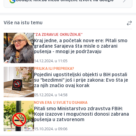
Dodajte Klix.ba među omiljene izvore na Googlu
Više na istu temu
"ZA ZDRAVIJE OKRUŽENJE"
Kraj jedne, a početak nove ere: Pitali smo
građane Sarajeva šta misle o zabrani
pušenja - mnogi je podržavaju
14.12.2024. u 11:05
PRILIKA ILI PREPREKA?
Pojedini ugostiteljski objekti u BiH postali
su "bezdimni" još i prije zakona: Evo šta je
za njih značio ovaj korak
05.12.2024. u 14:58
NOVA ERA U SVIJETU DUHANA
Pitali smo Ministarstvo zdravstva FBiH:
Koje izazove i mogućnosti donosi zabrana
pušenja u zatvorenom
15.10.2024. u 09:06