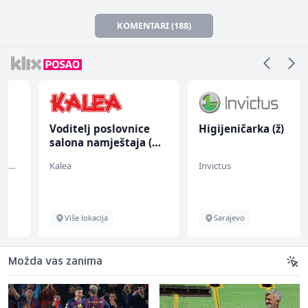
KOMENTARI (188)
Voditelj poslovnice
Higijeničarka (ž)
salona namještaja (m/
ž)
Kalea
Invictus
Više lokacija
Sarajevo
Možda vas zanima