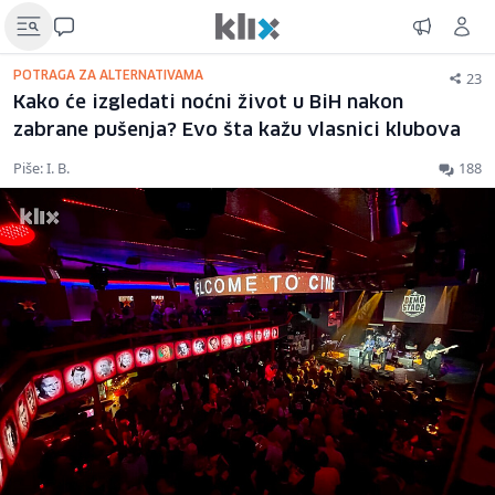
23
POTRAGA ZA ALTERNATIVAMA
Kako će izgledati noćni život u BiH nakon
zabrane pušenja? Evo šta kažu vlasnici klubova
Piše: I. B.
188