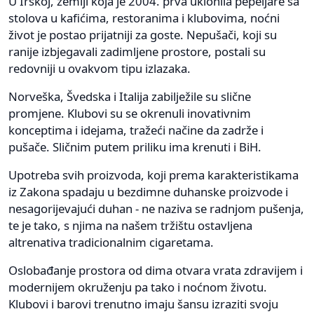
U Irskoj, zemlji koja je 2004. prva uklonila pepeljare sa
stolova u kafićima, restoranima i klubovima, noćni
život je postao prijatniji za goste. Nepušači, koji su
ranije izbjegavali zadimljene prostore, postali su
redovniji u ovakvom tipu izlazaka.
Norveška, Švedska i Italija zabilježile su slične
promjene. Klubovi su se okrenuli inovativnim
konceptima i idejama, tražeći načine da zadrže i
pušače. Sličnim putem priliku ima krenuti i BiH.
Upotreba svih proizvoda, koji prema karakteristikama
iz Zakona spadaju u bezdimne duhanske proizvode i
nesagorijevajući duhan - ne naziva se radnjom pušenja,
te je tako, s njima na našem tržištu ostavljena
altrenativa tradicionalnim cigaretama.
Oslobađanje prostora od dima otvara vrata zdravijem i
modernijem okruženju pa tako i noćnom životu.
Klubovi i barovi trenutno imaju šansu izraziti svoju