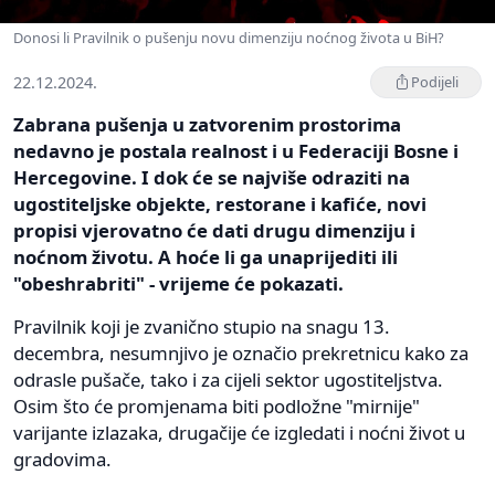
Donosi li Pravilnik o pušenju novu dimenziju noćnog života u BiH?
22.12.2024.
Podijeli
Zabrana pušenja u zatvorenim prostorima
nedavno je postala realnost i u Federaciji Bosne i
Hercegovine. I dok će se najviše odraziti na
ugostiteljske objekte, restorane i kafiće, novi
propisi vjerovatno će dati drugu dimenziju i
noćnom životu. A hoće li ga unaprijediti ili
"obeshrabriti" - vrijeme će pokazati.
Pravilnik koji je zvanično stupio na snagu 13.
decembra, nesumnjivo je označio prekretnicu kako za
odrasle pušače, tako i za cijeli sektor ugostiteljstva.
Osim što će promjenama biti podložne "mirnije"
varijante izlazaka, drugačije će izgledati i noćni život u
gradovima.