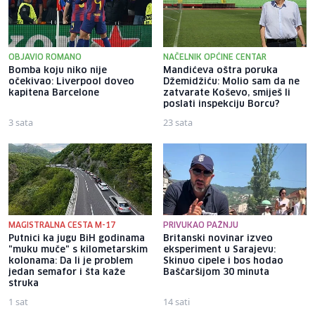
OBJAVIO ROMANO
NAČELNIK OPĆINE CENTAR
Bomba koju niko nije
Mandićeva oštra poruka
očekivao: Liverpool doveo
Džemidžiću: Molio sam da ne
kapitena Barcelone
zatvarate Koševo, smiješ li
poslati inspekciju Borcu?
3 sata
23 sata
MAGISTRALNA CESTA M-17
PRIVUKAO PAŽNJU
Putnici ka jugu BiH godinama
Britanski novinar izveo
"muku muče" s kilometarskim
eksperiment u Sarajevu:
kolonama: Da li je problem
Skinuo cipele i bos hodao
jedan semafor i šta kaže
Baščaršijom 30 minuta
struka
1 sat
14 sati