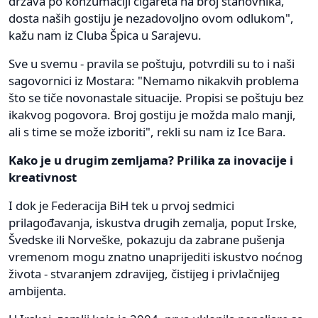
država po konzumaciji cigareta na broj stanovnika,
dosta naših gostiju je nezadovoljno ovom odlukom",
kažu nam iz Cluba Špica u Sarajevu.
Sve u svemu - pravila se poštuju, potvrdili su to i naši
sagovornici iz Mostara: "Nemamo nikakvih problema
što se tiče novonastale situacije. Propisi se poštuju bez
ikakvog pogovora. Broj gostiju je možda malo manji,
ali s time se može izboriti", rekli su nam iz Ice Bara.
Kako je u drugim zemljama? Prilika za inovacije i
kreativnost
I dok je Federacija BiH tek u prvoj sedmici
prilagođavanja, iskustva drugih zemalja, poput Irske,
Švedske ili Norveške, pokazuju da zabrane pušenja
vremenom mogu znatno unaprijediti iskustvo noćnog
života - stvaranjem zdravijeg, čistijeg i privlačnijeg
ambijenta.