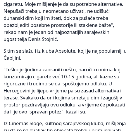
cigaretu. Moje mišljenje je da su potrebne alternative.
Nepušači trebaju neometano uživati, ne udišući
duhanski dim koji im šteti, dok za pušače treba
obezbijediti posebne prostorije ili staklene bašte",
rekao nam je jedan od najpoznatijih sarajevskih
ugostitelja Denis Stojnić.
S tim se slažu i iz kluba Absolute, koji je najpopularniji u
Čapljini.
"Teško je ljudima zabraniti nešto, naročito onima koji
konzumiraju cigarete već 10-15 godina, ali kazne su
rigorozne i trudimo se da ispoštujemo odluku. U
Hercegovini je lijepo vrijeme pa su zasad alternativa i
terase. Svakako da oni kojima smetaju dim i zagušljiv
prostor pozdravljaju ovu odluku, a vrijeme će pokazati
da li je ovo ispravan potez", kazali su.
Iz Cinemas Sloge, kultnog sarajevskog kluba, mišljenja
su da se na ovakav tip objekata trebaju primijenjivati