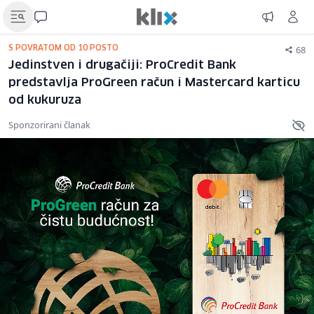
68
S POVRATOM OD 10 POSTO
Jedinstven i drugačiji: ProCredit Bank
predstavlja ProGreen račun i Mastercard karticu
od kukuruza
Sponzorirani članak