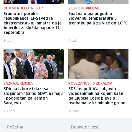
ODMAH POČEO "NISKO"
VELIKO NEVRIJEME
Sramotna poruka
Snažna oluja pogodila
republikanca: El-Sayed je
Sloveniju, temperatura u
ekstremista koji smatra da je
trenutku pala za više od 10 °C
Amerika zaslužila napade 11.
septembra
8 sati
6 sati
SAZNAJE KLIX.BA
POVEZANOST S ŽDRALOM
SDA na izbore izlazi sa
SDS-ov političar objavio
sloganom "Samo SDA", a imaju
videosnimak na kojem kaže
i podslogan za Kanton
da Ljubiša Ćosić pjeva s
Sarajevo
osobama iz kriminalne grupe
13 sati
18 sati
Početna
Dojavite vijest