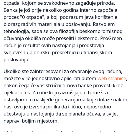
otpada, kojom se svakodnevno zagađuje priroda.
Banka je još prije nekoliko godina interno započela
proces "0 otpada", a koji podrazumijeva korištenje
biorazgradivih materijala u poslovanju. Razvojem
tehnologija, sada se ova filozofija beskompromisnog
očuvanja okoliša može preseliti i eksterno. ProGreen
račun je rezultat ovih nastojanja i predstavlja
svojevrsnu pionirsku prekretnicu u finansijskom
poslovanju.
Ukoliko ste zainteresovani za otvaranje ovog računa,
možete vrlo jednostavno aplicirati putem
web stranice
,
nakon čega će vas stručni timovi banke provesti kroz
cijeli proces. Za one koji razmišljaju o tome šta
ostavljamo u naslijeđe generacijama koje dolaze nakon
nas, ovo je izvrsna prilika da i lično, neposredno
učestvuju u nastojanju da se planeta očuva, a svijet
napravi boljim mjestom.