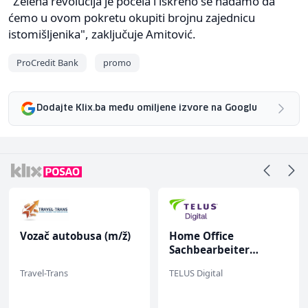
"Zelena revolucija je počela i iskreno se nadamo da
ćemo u ovom pokretu okupiti brojnu zajednicu
istomišljenika", zaključuje Amitović.
ProCredit Bank
promo
Dodajte Klix.ba među omiljene izvore na Googlu
Vozač autobusa (m/ž)
Home Office
Sachbearbeiter
(m/w/d) für einen
Travel-Trans
TELUS Digital
bekannten deutschen
Energieversorger