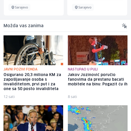
Sarajevo
Sarajevo
Možda vas zanima
JAVNI POZIVI FONDA
NASTUPAO U PULI
Osigurano 20,3 miliona KM za
Jakov Jozinović poručio
zapošljavanje osoba s
fanovima da prestanu bacati
invaliditetom, prvi put i za
mobitele na binu: Pogazit ću ih
one sa 50 posto invaliditeta
12 sati
8 sati