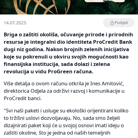
14.07.2023.
Podijeli
Briga o zaštiti okoliša, očuvanje prirode i prirodnih
resursa je integralni dio identiteta ProCredit Bank
dugi niz godina. Nakon brojnih zelenih inicijativa
koje su pokrenuli u okviru svojih mogućnosti kao
finansijska institucija, sada dolazi i zelena
revolucija u vidu ProGreen računa.
Više detalja o ovom računu otkrila je Ines Amitović,
direktorica Odjela za održivi razvoj i komunikacije u
ProCredit banci.
"Svi naši paketi i usluge su ekološki orijentirani koliko
to tržišni uslovi dozvoljavaju. No, sada smo željeli
dizajnirati paket koji će u svojoj osnovi imati ideju o
zaštiti okoline, što je jedna od naših temeljnih