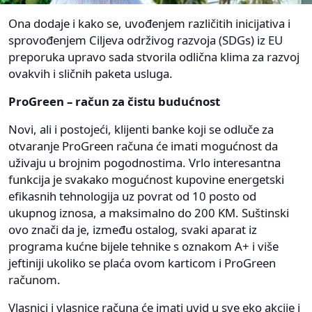
Ona dodaje i kako se, uvođenjem različitih inicijativa i
sprovođenjem Ciljeva održivog razvoja (SDGs) iz EU
preporuka upravo sada stvorila odlična klima za razvoj
ovakvih i sličnih paketa usluga.
ProGreen – račun za čistu budućnost
Novi, ali i postojeći, klijenti banke koji se odluče za
otvaranje ProGreen računa će imati mogućnost da
uživaju u brojnim pogodnostima. Vrlo interesantna
funkcija je svakako mogućnost kupovine energetski
efikasnih tehnologija uz povrat od 10 posto od
ukupnog iznosa, a maksimalno do 200 KM. Suštinski
ovo znači da je, između ostalog, svaki aparat iz
programa kućne bijele tehnike s oznakom A+ i više
jeftiniji ukoliko se plaća ovom karticom i ProGreen
računom.
Vlasnici i vlasnice računa će imati uvid u sve eko akcije i