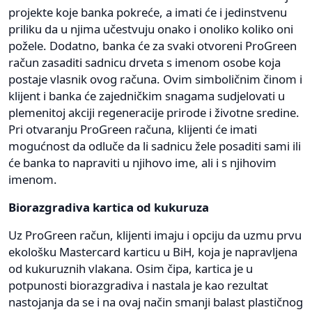
projekte koje banka pokreće, a imati će i jedinstvenu
priliku da u njima učestvuju onako i onoliko koliko oni
požele. Dodatno, banka će za svaki otvoreni ProGreen
račun zasaditi sadnicu drveta s imenom osobe koja
postaje vlasnik ovog računa. Ovim simboličnim činom i
klijent i banka će zajedničkim snagama sudjelovati u
plemenitoj akciji regeneracije prirode i životne sredine.
Pri otvaranju ProGreen računa, klijenti će imati
mogućnost da odluče da li sadnicu žele posaditi sami ili
će banka to napraviti u njihovo ime, ali i s njihovim
imenom.
Biorazgradiva kartica od kukuruza
Uz ProGreen račun, klijenti imaju i opciju da uzmu prvu
ekološku Mastercard karticu u BiH, koja je napravljena
od kukuruznih vlakana. Osim čipa, kartica je u
potpunosti biorazgradiva i nastala je kao rezultat
nastojanja da se i na ovaj način smanji balast plastičnog