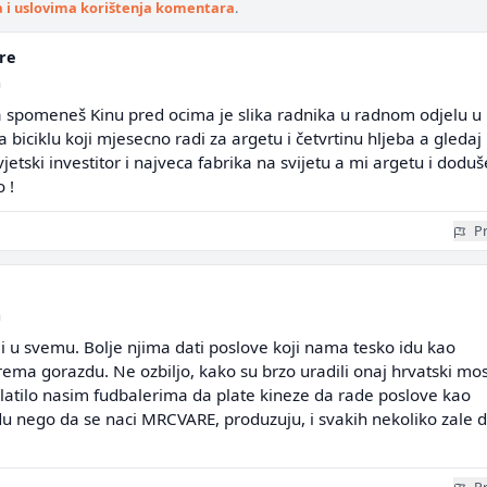
a i uslovima korištenja komentara
.
re
a
a spomeneš Kinu pred ocima je slika radnika u radnom odjelu u
na biciklu koji mjesecno radi za argetu i četvrtinu hljeba a gledaj
jetski investitor i najveca fabrika na svijetu a mi argetu i doduš
 !
Pr
a
iji u svemu. Bolje njima dati poslove koji nama tesko idu kao
rema gorazdu. Ne ozbiljo, kako su brzo uradili onaj hrvatski mos
platilo nasim fudbalerima da plate kineze da rade poslove kao
u nego da se naci MRCVARE, produzuju, i svakih nekoliko zale 