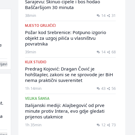
Sarajevu: Skinuo cipele i bos hodao
Baščaršijom 30 minuta
38min
14
31
MJESTO GRUJIČIĆI
Požar kod Srebrenice: Potpuno izgorio
objekt za uzgoj pilića u vlasništvu
povratnika
e
39min
14
68
KLIX STUDIO
ijavi
Predrag Kojović: Dragan Čović je
hohštapler, zakoni se ne sprovode jer BiH
nema praktični suverenitet
1h 14min
43
56
VELIKA ŠANSA
t.
Italijanski mediji: Alajbegović od prve
minute protiv Intera, evo gdje gledati
da
prijenos utakmice
1h 35min
12
73