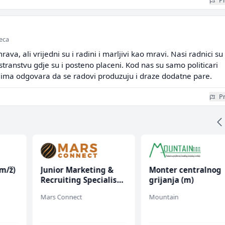
Pr
seca
va, ali vrijedni su i radini i marljivi kao mravi. Nasi radnici su
transtvu gdje su i posteno placeni. Kod nas su samo politicari
njima odgovara da se radovi produzuju i draze dodatne pare.
Pr
(m/ž)
Junior Marketing &
Monter centralnog
Recruiting Specialist
grijanja (m)
(m/ž)
Mars Connect
Mountain