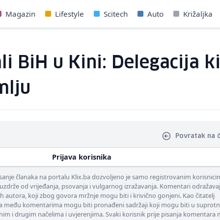
Magazin
Lifestyle
Scitech
Auto
Križaljka
li BiH u Kini: Delegacija 
mlju
Povratak na 
Prijava korisnika
nje članaka na portalu Klix.ba dozvoljeno je samo registrovanim korisnici
uzdrže od vrijeđanja, psovanja i vulgarnog izražavanja. Komentari odražava
ih autora, koji zbog govora mržnje mogu biti i krivično gonjeni. Kao čitatelj
 među komentarima mogu biti pronađeni sadržaji koji mogu biti u suprotn
nim i drugim načelima i uvjerenjima. Svaki korisnik prije pisanja komentara