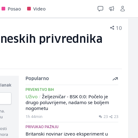
Posao
Video
10
kineskih privrednika
Popularno
članak
PRVENSTVO BIH
Uživo
/
Željezničar - BSK 0:0: Počelo je
drugo poluvrijeme, nadamo se boljem
nogometu
ma.
1h 44min
23
23
ju
PRIVUKAO PAŽNJU
osti
Britanski novinar izveo eksperiment u
 mora