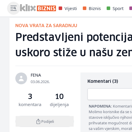
Vijesti
Biznis
Sport
NOVA VRATA ZA SARADNJU
Predstavljeni potencija
uskoro stiže u našu ze
FENA
03.06.2026.
Komentari (3)
3
10
komentara
dijeljenja
NAPOMENA:
Komentarisa
Molimo korisnike da se s
stavove isključivo njihov
Podijeli
prihvatate mogućnost da
sa vašim vjerskim, moral