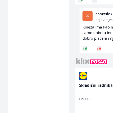
↑
4
↓
1
spacedex
prije 2 mje
Kineza ima kao mra
samo dobri u inos
dobro placeni i 
↑
6
↓
0
Poslovođa prodavnice
Skladišni radnik 
(m/ž)
Amko komerc
Lidl BH