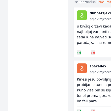
se upoznati sa
Pravilim
duhbezsjeki
prije 2 mjesec
u bivšoj državi kad
najboljoj varijanti 
sada Kina najveci sv
paradajza i na remo
↑
6
↓
0
spacedex
prije 2 mjesec
Kinezi jesu povoljn
probijanje tunela p
Puno vise bih se is
tunel prema gorazd
im fali para.