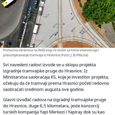
Pomoćna okretnica na Ilidži koja će služiti za hitne intervencije i
preusmjeravanje tramvaja iz Hrasnice (Foto: J. B./Klix.ba)
Svi navedeni radovi izvode se u sklopu projekta
izgradnje tramvajske pruge do Hrasnice. Iz
Ministarstva saobraćaja KS, koje je investitor projekta,
očekuju da će tramvaji prema Hrasnici početi redovno
saobraćati sredinom augusta ove godine.
Glavni izvođač radova na izgradnji tramvajske pruge
do Hrasnice, duge 6,5 kilometara, jeste konzorcij
turskih kompanija Yapi Merkezi i Yapiray dok su kao