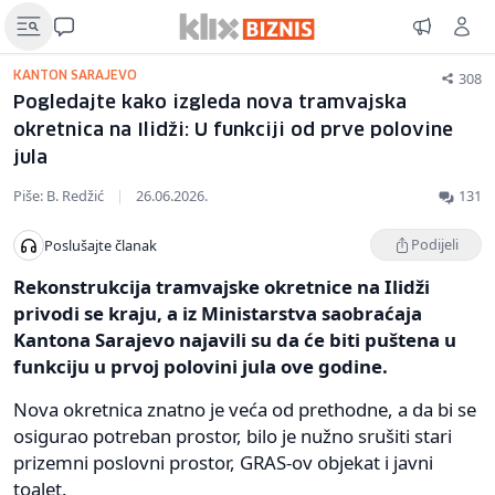
308
KANTON SARAJEVO
Pogledajte kako izgleda nova tramvajska
okretnica na Ilidži: U funkciji od prve polovine
jula
Piše: B. Redžić
|
26.06.2026.
131
Podijeli
Poslušajte članak
Rekonstrukcija tramvajske okretnice na Ilidži
privodi se kraju, a iz Ministarstva saobraćaja
Kantona Sarajevo najavili su da će biti puštena u
funkciju u prvoj polovini jula ove godine.
Nova okretnica znatno je veća od prethodne, a da bi se
osigurao potreban prostor, bilo je nužno srušiti stari
prizemni poslovni prostor, GRAS-ov objekat i javni
toalet.