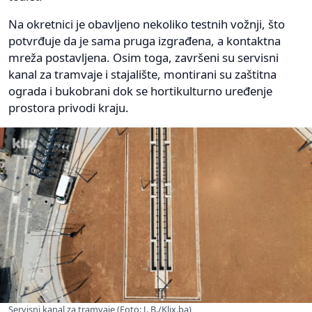
Na okretnici je obavljeno nekoliko testnih vožnji, što
potvrđuje da je sama pruga izgrađena, a kontaktna
mreža postavljena. Osim toga, završeni su servisni
kanal za tramvaje i stajalište, montirani su zaštitna
ograda i bukobrani dok se hortikulturno uređenje
prostora privodi kraju.
Servisni kanal za tramvaje (Foto: J. B./Klix.ba)