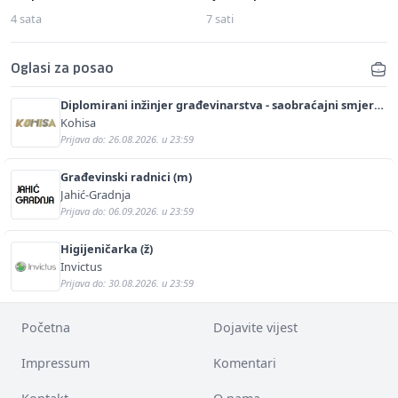
4 sata
7 sati
Oglasi za posao
Diplomirani inžinjer građevinarstva - saobraćajni smjer
(m/ž)
Kohisa
Prijava do: 26.08.2026. u 23:59
Građevinski radnici (m)
Jahić-Gradnja
Prijava do: 06.09.2026. u 23:59
Higijeničarka (ž)
Invictus
Prijava do: 30.08.2026. u 23:59
Početna
Dojavite vijest
Impressum
Komentari