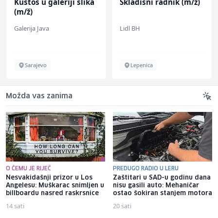
Kustos u galeriji slika
Skladišni radnik (m/ž)
(m/ž)
Galerija Java
Lidl BH
Sarajevo
Lepenica
Možda vas zanima
O ČEMU JE RIJEČ
PREDUGO RADIO U LERU
Nesvakidašnji prizor u Los
Zaštitari u SAD-u godinu dana
Angelesu: Muškarac snimljen u
nisu gasili auto: Mehaničar
billboardu nasred raskrsnice
ostao šokiran stanjem motora
14 sati
20 sati