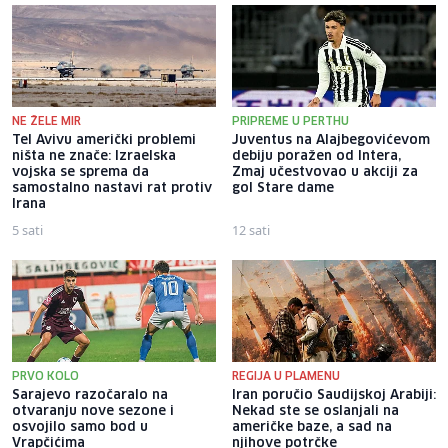
NE ŽELE MIR
PRIPREME U PERTHU
Tel Avivu američki problemi
Juventus na Alajbegovićevom
ništa ne znače: Izraelska
debiju poražen od Intera,
vojska se sprema da
Zmaj učestvovao u akciji za
samostalno nastavi rat protiv
gol Stare dame
Irana
5 sati
12 sati
PRVO KOLO
REGIJA U PLAMENU
Sarajevo razočaralo na
Iran poručio Saudijskoj Arabiji:
otvaranju nove sezone i
Nekad ste se oslanjali na
osvojilo samo bod u
američke baze, a sad na
Vrapčićima
njihove potrčke