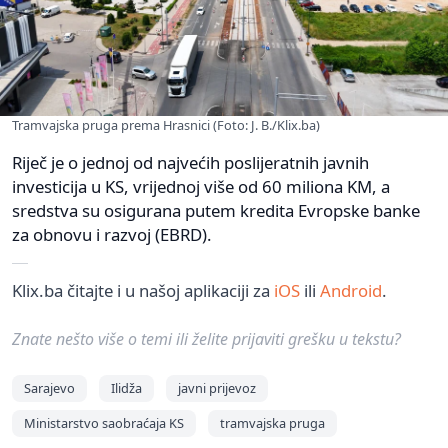
Tramvajska pruga prema Hrasnici (Foto: J. B./Klix.ba)
Riječ je o jednoj od najvećih poslijeratnih javnih
investicija u KS, vrijednoj više od 60 miliona KM, a
sredstva su osigurana putem kredita Evropske banke
za obnovu i razvoj (EBRD).
Klix.ba čitajte i u našoj aplikaciji za
iOS
ili
Android
.
Znate nešto više o temi ili želite prijaviti grešku u tekstu?
Sarajevo
Ilidža
javni prijevoz
Ministarstvo saobraćaja KS
tramvajska pruga