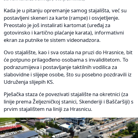
Kada je u pitanju opremanje samog stajališta, već su
postavljeni skeneri za karte (rampe) i osvjetljenje.
Preostalo je još instalirati kartomat (uređaj za
gotovinsko i kartično plaćanje karata), informativni
ekran za putnike te sistem videonadzora.
Ovo stajalište, kao i sva ostala na pruzi do Hrasnice, bit
će potpuno prilagođeno osobama s invaliditetom. To
podrazumijeva i postavljanje taktilnih vodilica za
slabovidne i slijepe osobe, što su posebno pozdravili iz
Udruženja slijepih KS.
Pješačka staza će povezivati stajalište na okretnici (za
linije prema Željezničkoj stanici, Skenderiji i Baščaršiji) s
prvim stajalištem na liniji za Hrasnicu.