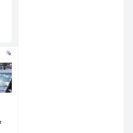
Sachbearbeiter
(m/w/d) für einen
Travel-Trans
TELUS Digital
bekannten deutsche
Energieversorger
Sarajevo
Sarajevo
t