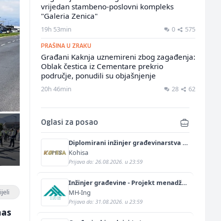
vrijedan stambeno-poslovni kompleks
"Galeria Zenica"
19h 53min
0
575
PRAŠINA U ZRAKU
Građani Kaknja uznemireni zbog zagađenja:
Oblak čestica iz Cementare prekrio
područje, ponudili su objašnjenje
20h 46min
28
62
Oglasi za posao
Diplomirani inžinjer građevinarstva -
saobraćajni smjer (m/ž)
Kohisa
Prijava do: 26.08.2026. u 23:59
Inžinjer građevine - Projekt menadžer
(m/ž)
jeli
MH-Ing
Prijava do: 31.08.2026. u 23:59
nas