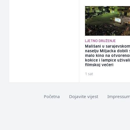
LJETNO DRUŽENJE
Mališani u sarajevsko
naselju Miljacka dobili
malo kino na otvoreno
kokice i lampice uživali
filmskoj večeri
1 sat
Dojavite vijest
Impressu
Početna