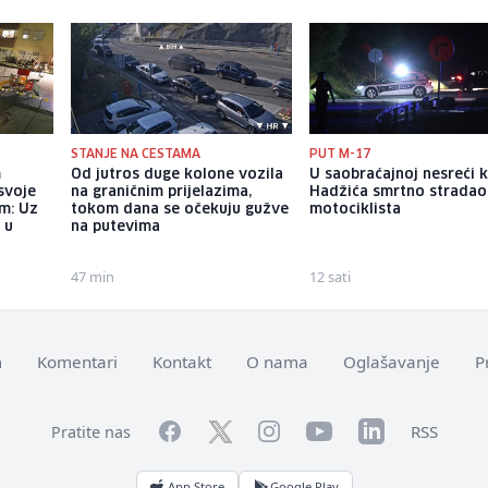
STANJE NA CESTAMA
PUT M-17
m
Od jutros duge kolone vozila
U saobraćajnoj nesreći 
 svoje
na graničnim prijelazima,
Hadžića smrtno stradao
m: Uz
tokom dana se očekuju gužve
motociklista
 u
na putevima
47 min
12 sati
m
Komentari
Kontakt
O nama
Oglašavanje
P
Facebook
YouTube
LinkedIn
Twitter
Instagram
RSS
Pratite nas
App Store
Google Play