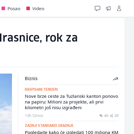
Posao
Video
rasnice, rok za
Biznis
RASPISANI TENDERI
Nove brze ceste za Tuzlanski kanton ponovo
na papiru: Milioni za projekte, ali prvi
kilometri još nisu izgrađeni
13h 52min
46
39
ZADNJI STANDARDI GRADNJE
Pogledajte kako će izgledati 100 miliona KM