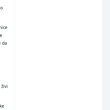
do
nice
je
e da
živi
ske