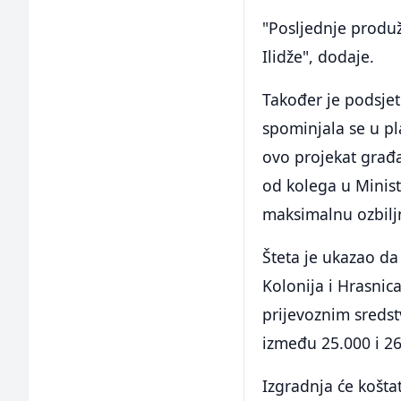
"Posljednje produž
Ilidže", dodaje.
Također je podsjet
spominjala se u pl
ovo projekat građa
od kolega u Minist
maksimalnu ozbiljn
Šteta je ukazao da
Kolonija i Hrasnic
prijevoznim sredst
između 25.000 i 26
Izgradnja će košta