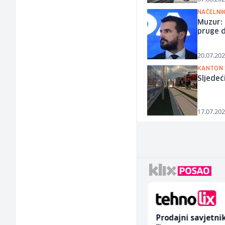
NAČELNIK
Muzur: 
pruge 
20.07.202
KANTON 
Sljedeć
17.07.202
Home Office
Prodajni savjetni