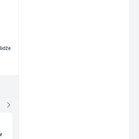
lidže
r
Vozač autobusa (m/ž)
Home Office