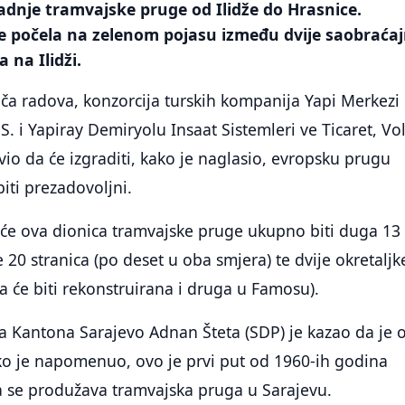
adnje tramvajske pruge od Ilidže do Hrasnice.
e počela na zelenom pojasu između dvije saobraćaj
 na Ilidži.
ča radova, konzorcija turskih kompanija Yapi Merkezi
S. i Yapiray Demiryolu Insaat Sistemleri ve Ticaret, Vo
avio da će izgraditi, kako je naglasio, evropsku prugu
iti prezadovoljni.
e ova dionica tramvajske pruge ukupno biti duga 13
 20 stranica (po deset u oba smjera) te dvije okretaljk
ja će biti rekonstruirana i druga u Famosu).
a Kantona Sarajevo Adnan Šteta (SDP) je kazao da je 
ako je napomenuo, ovo je prvi put od 1960-ih godina
a se produžava tramvajska pruga u Sarajevu.