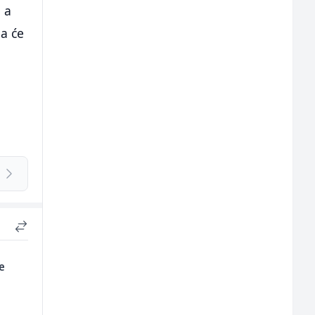
 a
da će
e