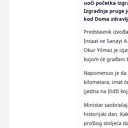
uoči početka izgr
Izgradnja pruge j
kod Doma zdravlja
Predstavnik izvođa
Insaat ve Sanayi A.
Okur Yilmaz je izj
kojom će građani b
Napomenuo je da ć
kilometara, imat će
(jedna na Ilidži ko
Ministar saobraćaj
historijski dan. K
prošlog stoljeća d