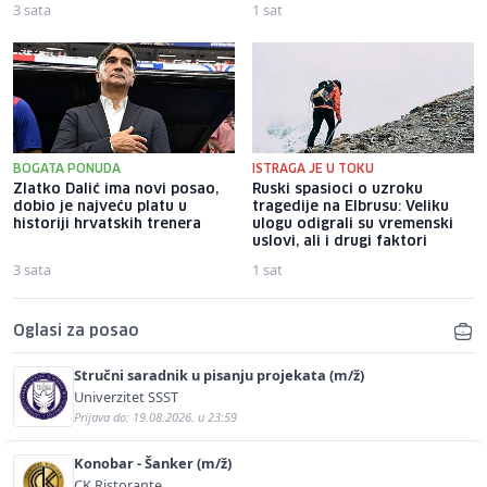
3 sata
1 sat
BOGATA PONUDA
ISTRAGA JE U TOKU
Zlatko Dalić ima novi posao,
Ruski spasioci o uzroku
dobio je najveću platu u
tragedije na Elbrusu: Veliku
historiji hrvatskih trenera
ulogu odigrali su vremenski
uslovi, ali i drugi faktori
3 sata
1 sat
Oglasi za posao
Stručni saradnik u pisanju projekata (m/ž)
Univerzitet SSST
Prijava do: 19.08.2026. u 23:59
Konobar - Šanker (m/ž)
CK Ristorante