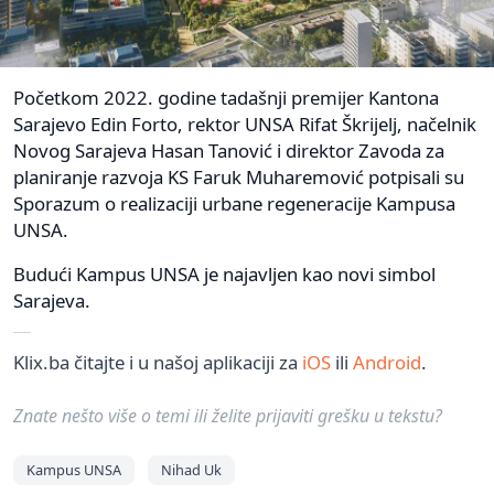
Početkom 2022. godine tadašnji premijer Kantona
Sarajevo Edin Forto, rektor UNSA Rifat Škrijelj, načelnik
Novog Sarajeva Hasan Tanović i direktor Zavoda za
planiranje razvoja KS Faruk Muharemović potpisali su
Sporazum o realizaciji urbane regeneracije Kampusa
UNSA.
Budući Kampus UNSA je najavljen kao novi simbol
Sarajeva.
Klix.ba čitajte i u našoj aplikaciji za
iOS
ili
Android
.
Znate nešto više o temi ili želite prijaviti grešku u tekstu?
Kampus UNSA
Nihad Uk