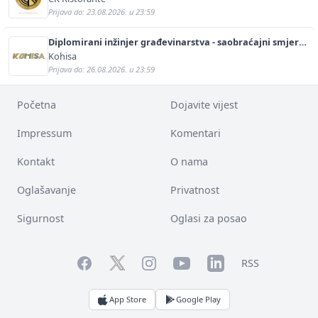
Prijava do: 23.08.2026. u 23:59
Diplomirani inžinjer građevinarstva - saobraćajni smjer
(m/ž)
Kohisa
Prijava do: 26.08.2026. u 23:59
Početna
Dojavite vijest
Impressum
Komentari
Kontakt
O nama
Oglašavanje
Privatnost
Sigurnost
Oglasi za posao
Facebook
YouTube
LinkedIn
Twitter
Instagram
RSS
App Store
Google Play