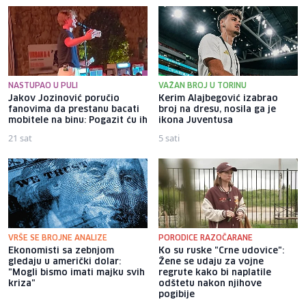
NASTUPAO U PULI
VAŽAN BROJ U TORINU
Jakov Jozinović poručio
Kerim Alajbegović izabrao
fanovima da prestanu bacati
broj na dresu, nosila ga je
mobitele na binu: Pogazit ću ih
ikona Juventusa
21 sat
5 sati
VRŠE SE BROJNE ANALIZE
PORODICE RAZOČARANE
Ekonomisti sa zebnjom
Ko su ruske "Crne udovice":
gledaju u američki dolar:
Žene se udaju za vojne
"Mogli bismo imati majku svih
regrute kako bi naplatile
kriza"
odštetu nakon njihove
pogibije