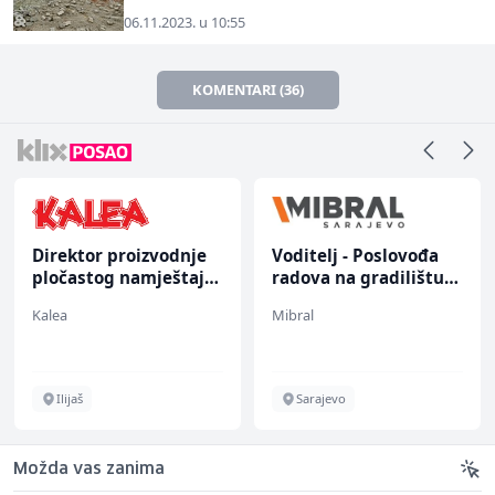
06.11.2023. u 10:55
KOMENTARI (36)
Direktor proizvodnje
Voditelj - Poslovođa
pločastog namještaja
radova na gradilištu
(m/ž)
(m/ž)
Kalea
Mibral
Ilijaš
Sarajevo
Možda vas zanima