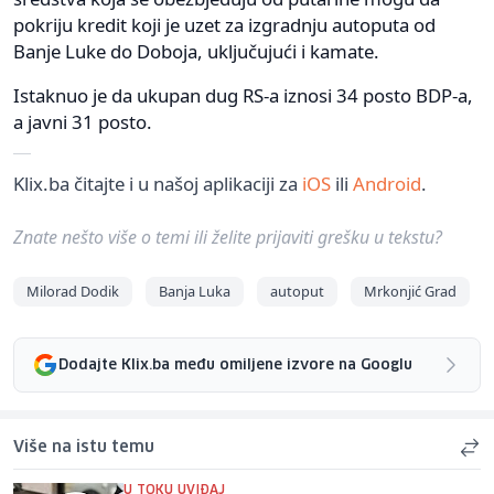
pokriju kredit koji je uzet za izgradnju autoputa od
Banje Luke do Doboja, uključujući i kamate.
Istaknuo je da ukupan dug RS-a iznosi 34 posto BDP-a,
a javni 31 posto.
Klix.ba čitajte i u našoj aplikaciji za
iOS
ili
Android
.
Znate nešto više o temi ili želite prijaviti grešku u tekstu?
Milorad Dodik
Banja Luka
autoput
Mrkonjić Grad
Dodajte Klix.ba među omiljene izvore na Googlu
Više na istu temu
U TOKU UVIĐAJ