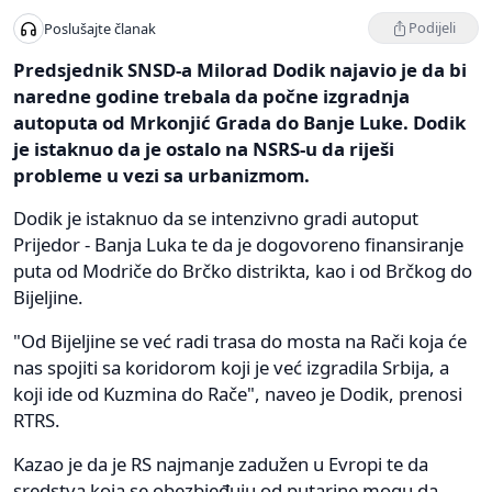
Podijeli
Poslušajte članak
Predsjednik SNSD-a Milorad Dodik najavio je da bi
naredne godine trebala da počne izgradnja
autoputa od Mrkonjić Grada do Banje Luke. Dodik
je istaknuo da je ostalo na NSRS-u da riješi
probleme u vezi sa urbanizmom.
Dodik je istaknuo da se intenzivno gradi autoput
Prijedor - Banja Luka te da je dogovoreno finansiranje
puta od Modriče do Brčko distrikta, kao i od Brčkog do
Bijeljine.
"Od Bijeljine se već radi trasa do mosta na Rači koja će
nas spojiti sa koridorom koji je već izgradila Srbija, a
koji ide od Kuzmina do Rače", naveo je Dodik, prenosi
RTRS.
Kazao je da je RS najmanje zadužen u Evropi te da
sredstva koja se obezbjeđuju od putarine mogu da