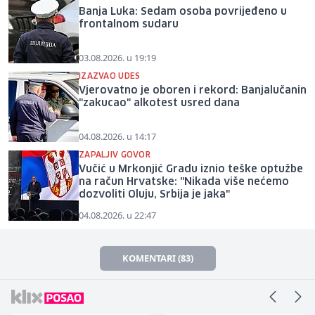
Banja Luka: Sedam osoba povrijeđeno u
frontalnom sudaru
03.08.2026. u 19:19
IZAZVAO UDES
Vjerovatno je oboren i rekord: Banjalučanin
"zakucao" alkotest usred dana
04.08.2026. u 14:17
ZAPALJIV GOVOR
Vučić u Mrkonjić Gradu iznio teške optužbe
na račun Hrvatske: "Nikada više nećemo
dozvoliti Oluju, Srbija je jaka"
04.08.2026. u 22:47
KOMENTARI (83)