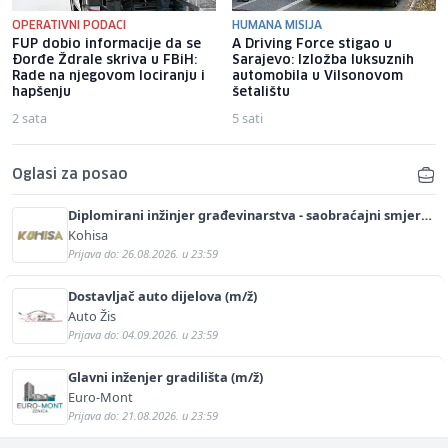
OPERATIVNI PODACI
HUMANA MISIJA
FUP dobio informacije da se
A Driving Force stigao u
Đorđe Ždrale skriva u FBiH:
Sarajevo: Izložba luksuznih
Rade na njegovom lociranju i
automobila u Vilsonovom
hapšenju
šetalištu
2 sata
5 sati
Oglasi za posao
Diplomirani inžinjer građevinarstva - saobraćajni smjer
(m/ž)
Kohisa
Prijava do: 26.08.2026. u 23:59
Dostavljač auto dijelova (m/ž)
Auto Žis
Prijava do: 04.09.2026. u 23:59
Glavni inženjer gradilišta (m/ž)
Euro-Mont
Prijava do: 21.08.2026. u 23:59