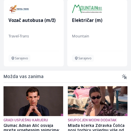
Vozač autobusa (m/ž)
Električar (m)
Travel-Trans
Mountain
Sarajevo
Sarajevo
Možda vas zanima
GRADI USPJEŠNU KARIJERU
SKUPOCJEN MODNI DODATAK
Glumac Adnan Alić osvaja
Mlađa kćerka Zdravka Čolića
mreže urnebesnim snimcima:
nosi torbicu vrijednu više od