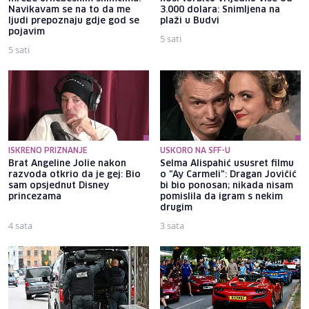
Navikavam se na to da me
3.000 dolara: Snimljena na
ljudi prepoznaju gdje god se
plaži u Budvi
pojavim
5 sati
5 sati
ISKRENO PRIZNANJE
USKORO NA SFF-U
Brat Angeline Jolie nakon
Selma Alispahić ususret filmu
razvoda otkrio da je gej: Bio
o "Ay Carmeli": Dragan Jovičić
sam opsjednut Disney
bi bio ponosan; nikada nisam
princezama
pomislila da igram s nekim
drugim
4 sata
3 sata