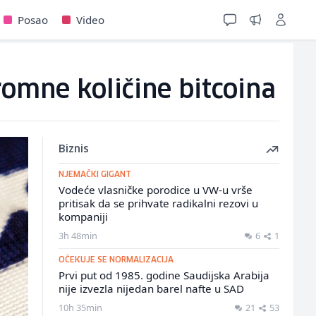
Posao
Video
omne količine bitcoina
Biznis
NJEMAČKI GIGANT
Vodeće vlasničke porodice u VW-u vrše
pritisak da se prihvate radikalni rezovi u
kompaniji
3h 48min
6
1
OČEKUJE SE NORMALIZACIJA
Prvi put od 1985. godine Saudijska Arabija
nije izvezla nijedan barel nafte u SAD
10h 35min
21
53