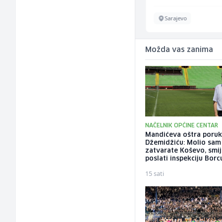
Sarajevo
Sarajevo
Možda vas zanima
NAČELNIK OPĆINE CENTAR
Mandićeva oštra poru
Džemidžiću: Molio sam
zatvarate Koševo, smije
poslati inspekciju Borc
15 sati