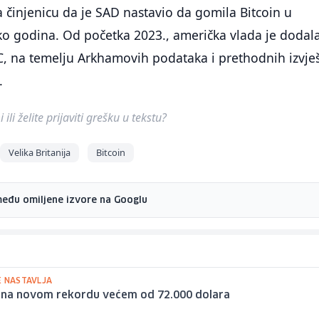
činjenicu da je SAD nastavio da gomila Bitcoin u
ko godina. Od početka 2023., američka vlada je dodal
, na temelju Arkhamovih podataka i prethodnih izvješ
.
ili želite prijaviti grešku u tekstu?
Velika Britanija
Bitcoin
među omiljene izvore na Googlu
E NASTAVLJA
n na novom rekordu većem od 72.000 dolara