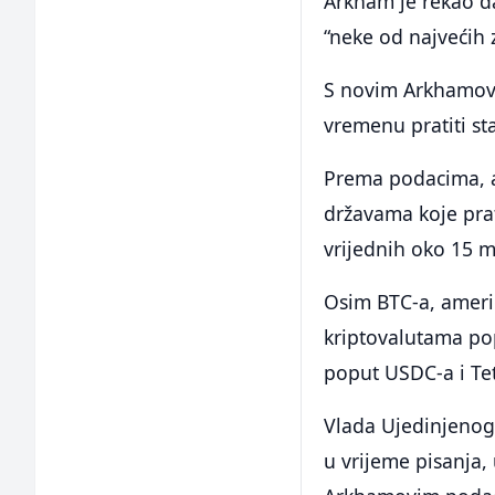
Arkham je rekao da
“neke od najvećih 
S novim Arkhamovi
vremenu pratiti sta
Prema podacima, am
državama koje prat
vrijednih oko 15 mi
Osim BTC-a, ameri
kriptovalutama po
poput USDC-a i Te
Vlada Ujedinjenog 
u vrijeme pisanja,