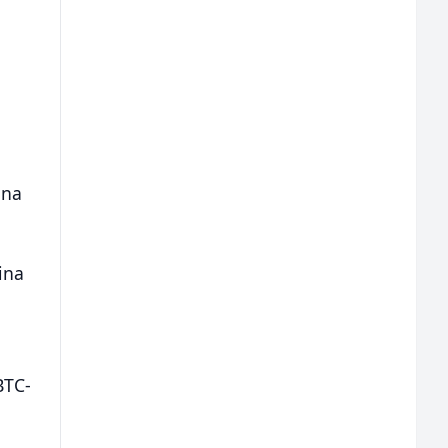
u
ona
ina
BTC-