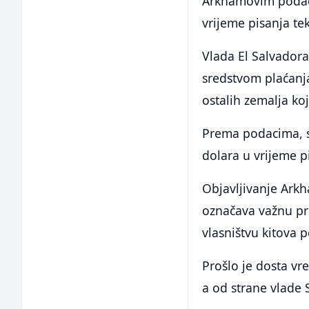
Arkhamovim podaci
vrijeme pisanja tek
Vlada El Salvadora
sredstvom plaćanj
ostalih zemalja ko
Prema podacima, sa
dolara u vrijeme p
Objavljivanje Arkh
označava važnu pre
vlasništvu kitova 
Prošlo je dosta v
a od strane vlade 