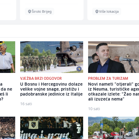
Široki Brijeg
Više lokacija
VJEŽBA BRZI ODGOVOR
PROBLEM ZA TURIZAM
ka
U Bosnu i Hercegovinu dolaze
Novi nameti "otjerali" g
 da ne
velike vojne snage, pristižu i
iz Neuma, turističke age
š li
padobranske jedinice iz Italije
otkazale izlete: "Žao na
u?
ali izuzeća nema"
16 sati
10 sati