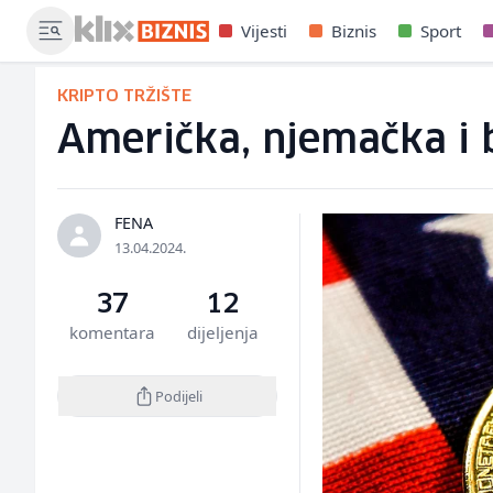
Vijesti
Biznis
Sport
KRIPTO TRŽIŠTE
Američka, njemačka i b
FENA
13.04.2024.
37
12
komentara
dijeljenja
Podijeli