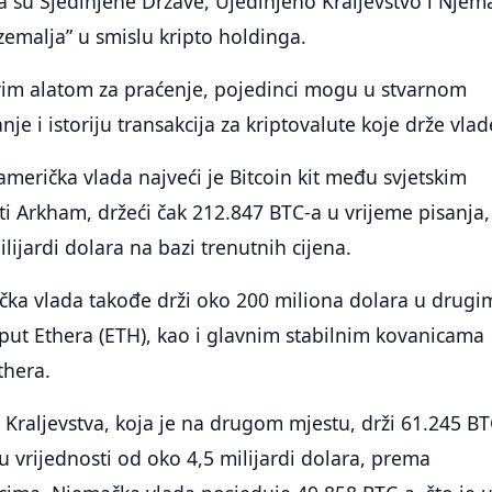
 su Sjedinjene Države, Ujedinjeno Kraljevstvo i Njem
zemalja” u smislu kripto holdinga.
m alatom za praćenje, pojedinci mogu u stvarnom
nje i istoriju transakcija za kriptovalute koje drže vlad
erička vlada najveći je Bitcoin kit među svjetskim
i Arkham, držeći čak 212.847 BTC-a u vrijeme pisanja,
lijardi dolara na bazi trenutnih cijena.
čka vlada takođe drži oko 200 miliona dolara u drugi
put Ethera (ETH), kao i glavnim stabilnim kovanicama
thera.
Kraljevstva, koja je na drugom mjestu, drži 61.245 BT
 u vrijednosti od oko 4,5 milijardi dolara, prema