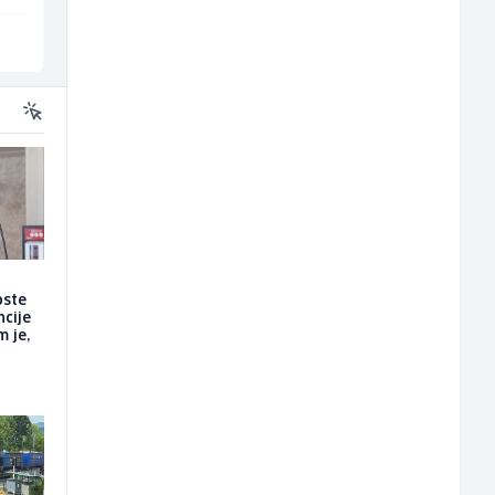
Više lokacija
Inostranstvo
oste
ncije
m je,