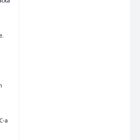
ačka
e.
m
C-a