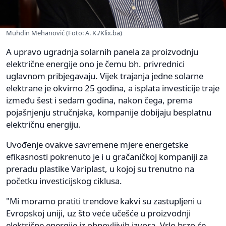
Muhdin Mehanović (Foto: A. K./Klix.ba)
A upravo ugradnja solarnih panela za proizvodnju
električne energije ono je čemu bh. privrednici
uglavnom pribjegavaju. Vijek trajanja jedne solarne
elektrane je okvirno 25 godina, a isplata investicije traje
između šest i sedam godina, nakon čega, prema
pojašnjenju stručnjaka, kompanije dobijaju besplatnu
električnu energiju.
Uvođenje ovakve savremene mjere energetske
efikasnosti pokrenuto je i u gračaničkoj kompaniji za
preradu plastike Variplast, u kojoj su trenutno na
početku investicijskog ciklusa.
"Mi moramo pratiti trendove kakvi su zastupljeni u
Evropskoj uniji, uz što veće učešće u proizvodnji
električne energije iz obnovljivih izvora. Vrlo brzo će