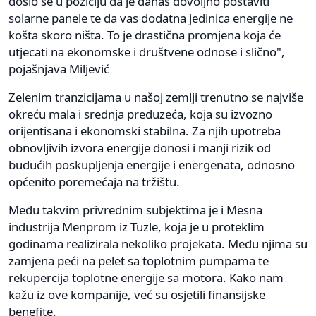
došlo se u poziciju da je danas dovoljno postaviti
solarne panele te da vas dodatna jedinica energije ne
košta skoro ništa. To je drastična promjena koja će
utjecati na ekonomske i društvene odnose i slično",
pojašnjava Miljević
Zelenim tranzicijama u našoj zemlji trenutno se najviše
okreću mala i srednja preduzeća, koja su izvozno
orijentisana i ekonomski stabilna. Za njih upotreba
obnovljivih izvora energije donosi i manji rizik od
budućih poskupljenja energije i energenata, odnosno
općenito poremećaja na tržištu.
Među takvim privrednim subjektima je i Mesna
industrija Menprom iz Tuzle, koja je u proteklim
godinama realizirala nekoliko projekata. Među njima su
zamjena peći na pelet sa toplotnim pumpama te
rekupercija toplotne energije sa motora. Kako nam
kažu iz ove kompanije, već su osjetili finansijske
benefite.