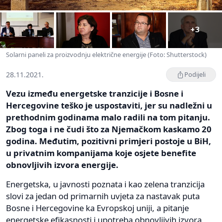
+3
Solarni paneli za proizvodnju električne energije (Foto: Shutterstock)
28.11.2021.
Podijeli
Vezu između energetske tranzicije i Bosne i
Hercegovine teško je uspostaviti, jer su nadležni u
prethodnim godinama malo radili na tom pitanju.
Zbog toga i ne čudi što za Njemačkom kaskamo 20
godina. Međutim, pozitivni primjeri postoje u BiH,
u privatnim kompanijama koje osjete benefite
obnovljivih izvora energije.
Energetska, u javnosti poznata i kao zelena tranzicija
slovi za jedan od primarnih uvjeta za nastavak puta
Bosne i Hercegovine ka Evropskoj uniji, a pitanje
energetske efikasnosti i upotreba obnovljivih izvora