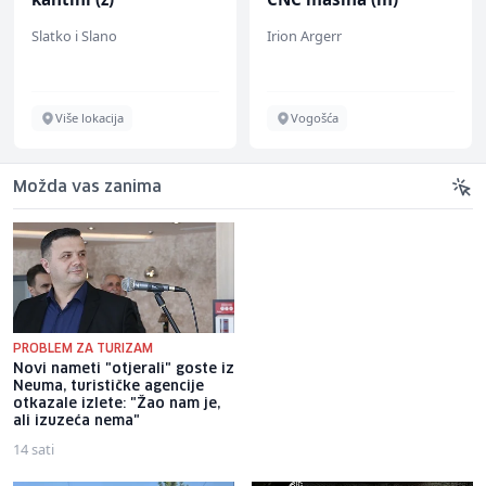
Irion Argerr
Mesna Industrija Gora
Vogošća
Sarajevo
Možda vas zanima
PROBLEM ZA TURIZAM
Novi nameti "otjerali" goste iz
Mandićeva oštra poruka
Neuma, turističke agencije
Džemidžiću: Molio sam da ne
otkazale izlete: "Žao nam je,
zatvarate Koševo, smiješ li
ali izuzeća nema"
poslati inspekciju Borcu?
14 sati
20 sati