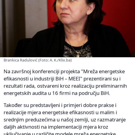
Brankica Radulović (Foto: A. K./Klix.ba)
Na završnoj konferenciji projekta "Mreža energetske
efikasnosti u industriji BiH – MEEI" prezentirani su i
rezultati rada, ostvareni kroz realizaciju preliminarnih
energetskih audita u 16 firmi na području BiH.
Također su predstavljeni i primjeri dobre prakse i
realizacije mjera energetske efikasnosti u malim i
srednjim preduzećima u našoj zemlji, uz razmatranje
daljih aktivnosti na implementaciji mjera kroz
uključivanje u različite modele mreža energetske