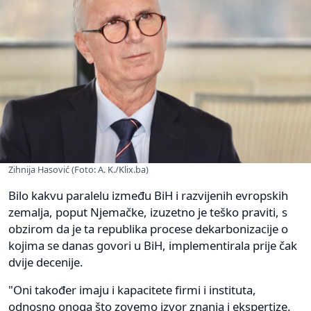
Zihnija Hasović (Foto: A. K./Klix.ba)
Bilo kakvu paralelu između BiH i razvijenih evropskih
zemalja, poput Njemačke, izuzetno je teško praviti, s
obzirom da je ta republika procese dekarbonizacije o
kojima se danas govori u BiH, implementirala prije čak
dvije decenije.
"Oni također imaju i kapacitete firmi i instituta,
odnosno onoga što zovemo izvor znanja i ekspertize.