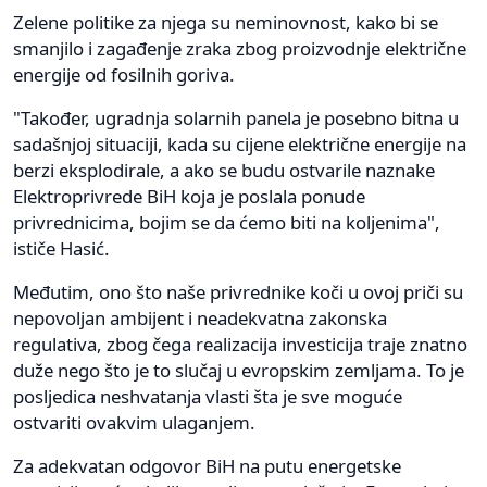
Zelene politike za njega su neminovnost, kako bi se
smanjilo i zagađenje zraka zbog proizvodnje električne
energije od fosilnih goriva.
"Također, ugradnja solarnih panela je posebno bitna u
sadašnjoj situaciji, kada su cijene električne energije na
berzi eksplodirale, a ako se budu ostvarile naznake
Elektroprivrede BiH koja je poslala ponude
privrednicima, bojim se da ćemo biti na koljenima",
ističe Hasić.
Međutim, ono što naše privrednike koči u ovoj priči su
nepovoljan ambijent i neadekvatna zakonska
regulativa, zbog čega realizacija investicija traje znatno
duže nego što je to slučaj u evropskim zemljama. To je
posljedica neshvatanja vlasti šta je sve moguće
ostvariti ovakvim ulaganjem.
Za adekvatan odgovor BiH na putu energetske