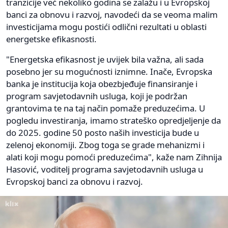
tranzicije već nekoliko godina se zalažu i u Evropskoj
banci za obnovu i razvoj, navodeći da se veoma malim
investicijama mogu postići odlični rezultati u oblasti
energetske efikasnosti.
"Energetska efikasnost je uvijek bila važna, ali sada
posebno jer su mogućnosti iznimne. Inače, Evropska
banka je institucija koja obezbjeđuje finansiranje i
program savjetodavnih usluga, koji je podržan
grantovima te na taj način pomaže preduzećima. U
pogledu investiranja, imamo strateško opredjeljenje da
do 2025. godine 50 posto naših investicija bude u
zelenoj ekonomiji. Zbog toga se grade mehanizmi i
alati koji mogu pomoći preduzećima", kaže nam Zihnija
Hasović, voditelj programa savjetodavnih usluga u
Evropskoj banci za obnovu i razvoj.