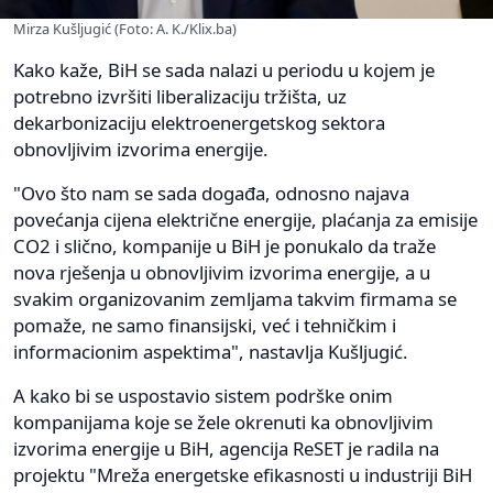
Mirza Kušljugić (Foto: A. K./Klix.ba)
Kako kaže, BiH se sada nalazi u periodu u kojem je
potrebno izvršiti liberalizaciju tržišta, uz
dekarbonizaciju elektroenergetskog sektora
obnovljivim izvorima energije.
"Ovo što nam se sada događa, odnosno najava
povećanja cijena električne energije, plaćanja za emisije
CO2 i slično, kompanije u BiH je ponukalo da traže
nova rješenja u obnovljivim izvorima energije, a u
svakim organizovanim zemljama takvim firmama se
pomaže, ne samo finansijski, već i tehničkim i
informacionim aspektima", nastavlja Kušljugić.
A kako bi se uspostavio sistem podrške onim
kompanijama koje se žele okrenuti ka obnovljivim
izvorima energije u BiH, agencija ReSET je radila na
projektu "Mreža energetske efikasnosti u industriji BiH