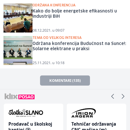
ODRŽANA KONFERENCIJA
Kako do bolje energetske efikasnosti u
industriji BiH
08.12.2021. u 09:07
TEMA OD VELIKOG INTERESA
Održana konferencija Budućnost na Sunce!:
Solarne elektrane u praksi
25.11.2021. u 10:18
KOMENTARI (135)
Tehničar održavanja
Konobar (m/ž)
CNC mašina (m)