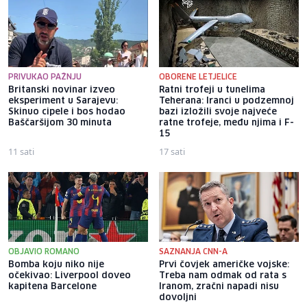
PRIVUKAO PAŽNJU
OBORENE LETJELICE
Britanski novinar izveo
Ratni trofeji u tunelima
eksperiment u Sarajevu:
Teherana: Iranci u podzemnoj
Skinuo cipele i bos hodao
bazi izložili svoje najveće
Baščaršijom 30 minuta
ratne trofeje, među njima i F-
15
11 sati
17 sati
OBJAVIO ROMANO
SAZNANJA CNN-A
Bomba koju niko nije
Prvi čovjek američke vojske:
očekivao: Liverpool doveo
Treba nam odmak od rata s
kapitena Barcelone
Iranom, zračni napadi nisu
dovoljni