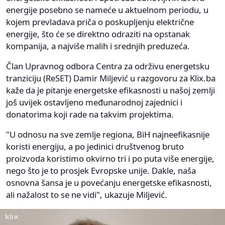
energije posebno se nameće u aktuelnom periodu, u
kojem prevladava priča o poskupljenju električne
energije, što će se direktno odraziti na opstanak
kompanija, a najviše malih i srednjih preduzeća.
Član Upravnog odbora Centra za održivu energetsku
tranziciju (ReSET) Damir Miljević u razgovoru za Klix.ba
kaže da je pitanje energetske efikasnosti u našoj zemlji
još uvijek ostavljeno međunarodnoj zajednici i
donatorima koji rade na takvim projektima.
"U odnosu na sve zemlje regiona, BiH najneefikasnije
koristi energiju, a po jedinici društvenog bruto
proizvoda koristimo okvirno tri i po puta više energije,
nego što je to prosjek Evropske unije. Dakle, naša
osnovna šansa je u povećanju energetske efikasnosti,
ali nažalost to se ne vidi", ukazuje Miljević.