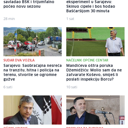
savladao BSK i trijumfalno
eksperiment u Sarajevu:
počeo novu sezonu
Skinuo cipele i bos hodao
Baščaršijom 30 minuta
28 min
1 sat
SUDAR DVA VOZILA
NAČELNIK OPĆINE CENTAR
Sarajevo: Saobraćajna nesreća
Mandićeva oštra poruka
na tranzitu, hitna i policija na
Džemidžiću: Molio sam da ne
terenu, stvorile se ogromne
zatvarate Koševo, smiješ li
gužve
poslati inspekciju Borcu?
6 sati
10 sati