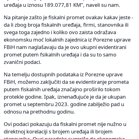
uređaja u iznosu 189.077,81 KM", naveli su nam.
Na pitanje zašto je fiskalni promet ovakav kakav jeste -
da li zbog broja fiskalnih uređaja, firmi, stanovnika ili
svega toga zajedno i koliko ovo zaista odražava
ekonomsku moć lokalnih zajednica iz Porezne uprave
FBiH nam naglašavaju da je ovo ukupni evidentirani
promet putem fsikalnih uređaja i da su to samo
zvanični podaci.
Na temelju dostupnih podataka iz Porezne uprave
FBiH, možemo zaključiti da se evidentiranje prometa
putem fiskalnih uređaja značajno proširilo tokom
protekle godine. Ipak, iznenađujuće je da je ukupan
promet u septembru 2023. godine zabilježio pad u
odnosu na prethodnu godinu.
Ovi podaci pokazuju da fiskalni promet nije nužno u
direktnoj korelaciji s brojem uređaja ili brojem
stanovnika. Ovaj paradoks sugeriše da ekonomska