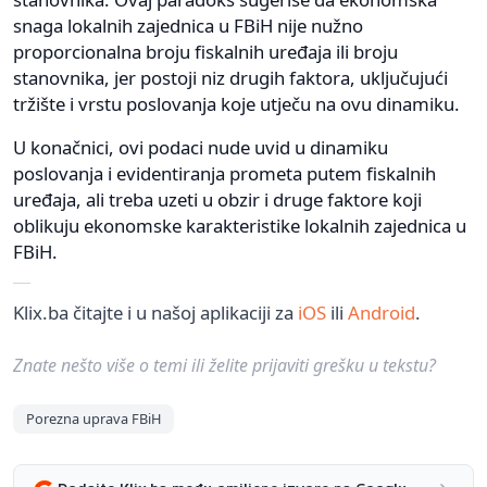
snaga lokalnih zajednica u FBiH nije nužno
proporcionalna broju fiskalnih uređaja ili broju
stanovnika, jer postoji niz drugih faktora, uključujući
tržište i vrstu poslovanja koje utječu na ovu dinamiku.
U konačnici, ovi podaci nude uvid u dinamiku
poslovanja i evidentiranja prometa putem fiskalnih
uređaja, ali treba uzeti u obzir i druge faktore koji
oblikuju ekonomske karakteristike lokalnih zajednica u
FBiH.
Klix.ba čitajte i u našoj aplikaciji za
iOS
ili
Android
.
Znate nešto više o temi ili želite prijaviti grešku u tekstu?
Porezna uprava FBiH