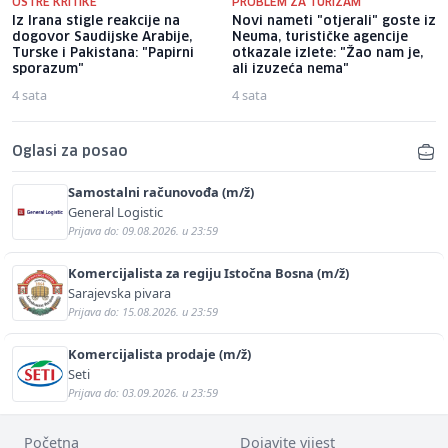
OŠTRE KRITIKE
PROBLEM ZA TURIZAM
Iz Irana stigle reakcije na
Novi nameti "otjerali" goste iz
dogovor Saudijske Arabije,
Neuma, turističke agencije
Turske i Pakistana: "Papirni
otkazale izlete: "Žao nam je,
sporazum"
ali izuzeća nema"
4 sata
4 sata
Oglasi za posao
Samostalni računovođa (m/ž)
General Logistic
Prijava do: 09.08.2026. u 23:59
Komercijalista za regiju Istočna Bosna (m/ž)
Sarajevska pivara
Prijava do: 15.08.2026. u 23:59
Komercijalista prodaje (m/ž)
Seti
Prijava do: 03.09.2026. u 23:59
Početna
Dojavite vijest