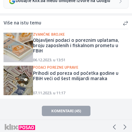
Dodajte Klix.ba među omiljene izvore na Googlu
Više na istu temu
ZVANIČNE BROJKE
Objavljeni podaci o poreznim uplatama,
broju zaposlenih i fiskalnom prometu u
FBiH
06.12.2023. u 13:51
PODACI POREZNE UPRAVE
Prihodi od poreza od početka godine u
FBiH veći od šest milijardi maraka
07.11.2023. u 11:17
KOMENTARI (45)