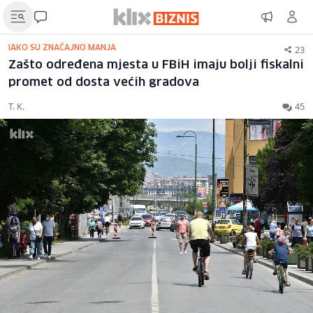
23
IAKO SU ZNAČAJNO MANJA
Zašto određena mjesta u FBiH imaju bolji fiskalni
promet od dosta većih gradova
T. K.
45