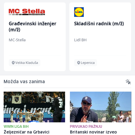
Građevinski inženjer
Skladišni radnik (m/ž)
(m/ž)
MC-Stella
Lidl BH
Velika Kladuša
Lepenica
Možda vas zanima
WWIN LIGA BIH
PRIVUKAO PAŽNJU
Željezničar na Grbavici
Britanski novinar izveo