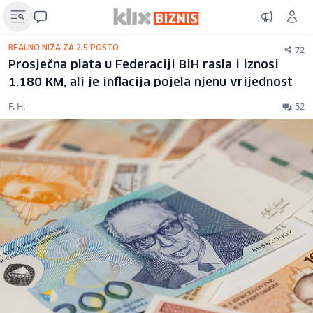
72
REALNO NIŽA ZA 2,5 POSTO
Prosječna plata u Federaciji BiH rasla i iznosi
1.180 KM, ali je inflacija pojela njenu vrijednost
F. H.
52