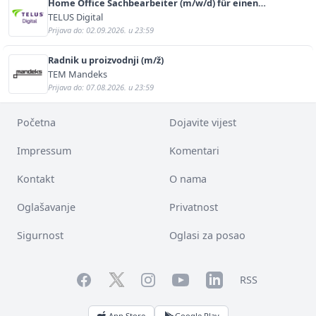
Home Office Sachbearbeiter (m/w/d) für einen
bekannten deutschen Energieversorger
TELUS Digital
Prijava do: 02.09.2026. u 23:59
Radnik u proizvodnji (m/ž)
TEM Mandeks
Prijava do: 07.08.2026. u 23:59
Početna
Dojavite vijest
Impressum
Komentari
Kontakt
O nama
Oglašavanje
Privatnost
Sigurnost
Oglasi za posao
Facebook
YouTube
LinkedIn
Twitter
Instagram
RSS
App Store
Google Play