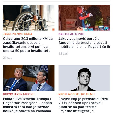
JAVNI POZIVI FONDA
NASTUPAO U PULI
Osigurano 20,3 miliona KM za
Jakov Jozinović poručio
zapošljavanje osoba s
fanovima da prestanu bacati
invaliditetom, prvi put i za
mobitele na binu: Pogazit ću ih
one sa 50 posto invaliditeta
18 sati
21 sat
BURNO U PENTAGONU
PROSLAVIO SE I PO FILMU
Pukla tikva između Trumpa i
Čovjek koji je predvidio krizu
Hegsetha: Predsjednik napao
2008. ponovo upozorava:
ministra rata kad je saznao
Kladi se na pad tržišta
koliko je raketa na zalihama
umjetne inteligencije