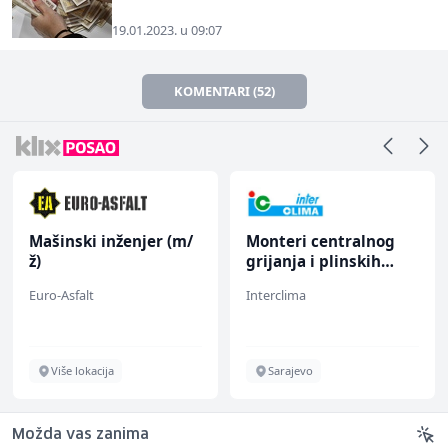
19.01.2023. u 09:07
KOMENTARI (52)
Mašinski inženjer (m/
Monteri centralnog
ž)
grijanja i plinskih
instalacija (m)
Euro-Asfalt
Interclima
Više lokacija
Sarajevo
Možda vas zanima