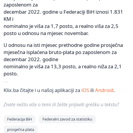
zaposlenom za
decembar 2022. godine u Federaciji BiH iznosi 1.831
KM i
nominalno je viša za 1,7 posto, a realno viša za 2,5
posto u odnosu na mjesec novembar.
U odnosu na isti mjesec prethodne godine prosječna
mjesečna isplaćena bruto-plata po zaposlenom za
decembar 2022. godine
nominalno je viša za 13,3 posto, a realno niža za 2,1
posto.
Klix.ba čitajte i u našoj aplikaciji za
iOS
ili
Android
.
Znate nešto više o temi ili želite prijaviti grešku u tekstu?
Federacija BiH
Federalni zavod za statistiku
prosječna plata