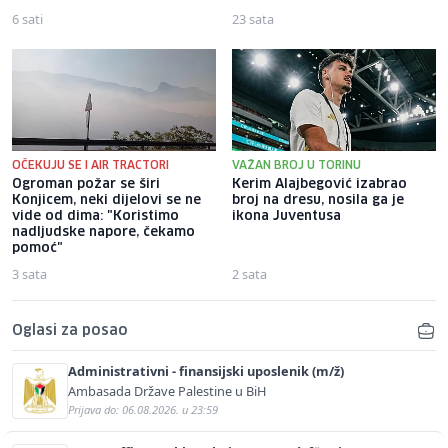
6 sati
23 sata
OČEKUJU SE I AIR TRACTORI
VAŽAN BROJ U TORINU
Ogroman požar se širi
Kerim Alajbegović izabrao
Konjicem, neki dijelovi se ne
broj na dresu, nosila ga je
vide od dima: "Koristimo
ikona Juventusa
nadljudske napore, čekamo
pomoć"
3 sata
2 sata
Oglasi za posao
Administrativni - finansijski uposlenik (m/ž)
Ambasada Države Palestine u BiH
Prijava do: 06.08.2026. u 23:59