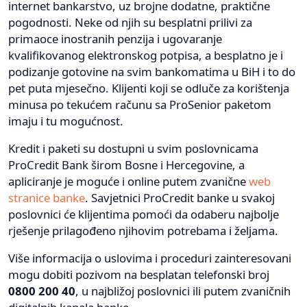
internet bankarstvo, uz brojne dodatne, praktične
pogodnosti. Neke od njih su besplatni prilivi za
primaoce inostranih penzija i ugovaranje
kvalifikovanog elektronskog potpisa, a besplatno je i
podizanje gotovine na svim bankomatima u BiH i to do
pet puta mjesečno. Klijenti koji se odluče za korištenja
minusa po tekućem računu sa ProSenior paketom
imaju i tu mogućnost.
Kredit i paketi su dostupni u svim poslovnicama
ProCredit Bank širom Bosne i Hercegovine, a
apliciranje je moguće i online putem zvanične
web
stranice banke
. Savjetnici ProCredit banke u svakoj
poslovnici će klijentima pomoći da odaberu najbolje
rješenje prilagođeno njihovim potrebama i željama.
Više informacija o uslovima i proceduri zainteresovani
mogu dobiti pozivom na besplatan telefonski broj
0800 200 40
, u najbližoj poslovnici ili putem zvaničnih