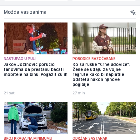
Možda vas zanima
NASTUPAO U PULI
PORODICE RAZOČARANE
Jakov Jozinović poručio
Ko su ruske "Crne udovice":
fanovima da prestanu bacati
Žene se udaju za vojne
mobitele na binu: Pogazit ću ih
regrute kako bi naplatile
odštetu nakon njihove
pogibije
21 sat
27 min
BROJ KRAĐA NA MINIMUMU
ODRŽAN SASTANAK