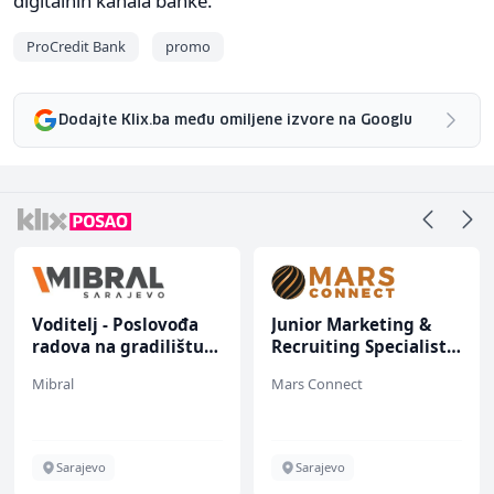
digitalnih kanala banke.
ProCredit Bank
promo
Dodajte Klix.ba među omiljene izvore na Googlu
Voditelj - Poslovođa
Junior Marketing &
radova na gradilištu
Recruiting Specialist
(m/ž)
(m/ž)
Mibral
Mars Connect
Sarajevo
Sarajevo