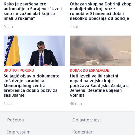
Kako je završena ere
Otkazan skup na Dobrinji zbog
automafije u Sarajevu: "Uzeli
maloljetnika koji voze
smo im važan alat koji su
romobile: Stanovnici dobili
imali u rukama"
nekoliko obećanja od policije
9 sati
1 sat
UPUTIO I PORUKU
KORAK DO ESKALACIJE
Suljagić objavio dokumente:
Huti izveli veliki raketni
Još dvoje saradnika
napad na vojsku koju
Memorijalnog centra
podržava Saudijska Arabija u
Srebrenica dobilo poziv za
Jemenu: Desetine ubijenih
saslušanje
vojnika
1 sat
46 min
Početna
Dojavite vijest
Impressum
Komentari