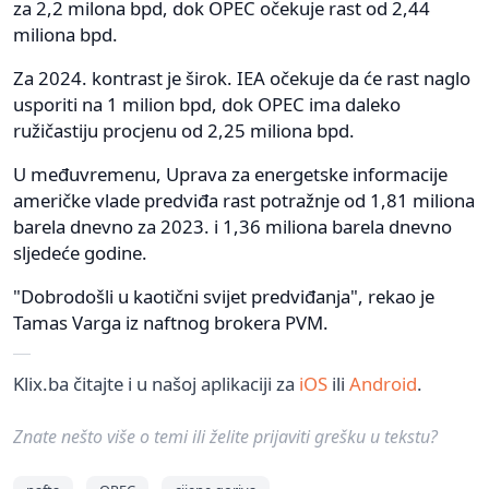
za 2,2 milona bpd, dok OPEC očekuje rast od 2,44
miliona bpd.
Za 2024. kontrast je širok. IEA očekuje da će rast naglo
usporiti na 1 milion bpd, dok OPEC ima daleko
ružičastiju procjenu od 2,25 miliona bpd.
U međuvremenu, Uprava za energetske informacije
američke vlade predviđa rast potražnje od 1,81 miliona
barela dnevno za 2023. i 1,36 miliona barela dnevno
sljedeće godine.
"Dobrodošli u kaotični svijet predviđanja", rekao je
Tamas Varga iz naftnog brokera PVM.
Klix.ba čitajte i u našoj aplikaciji za
iOS
ili
Android
.
Znate nešto više o temi ili želite prijaviti grešku u tekstu?