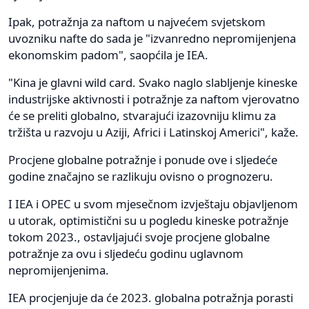
Ipak, potražnja za naftom u najvećem svjetskom
uvozniku nafte do sada je "izvanredno nepromijenjena
ekonomskim padom", saopćila je IEA.
"Kina je glavni wild card. Svako naglo slabljenje kineske
industrijske aktivnosti i potražnje za naftom vjerovatno
će se preliti globalno, stvarajući izazovniju klimu za
tržišta u razvoju u Aziji, Africi i Latinskoj Americi", kaže.
Procjene globalne potražnje i ponude ove i sljedeće
godine značajno se razlikuju ovisno o prognozeru.
I IEA i OPEC u svom mjesečnom izvještaju objavljenom
u utorak, optimistični su u pogledu kineske potražnje
tokom 2023., ostavljajući svoje procjene globalne
potražnje za ovu i sljedeću godinu uglavnom
nepromijenjenima.
IEA procjenjuje da će 2023. globalna potražnja porasti