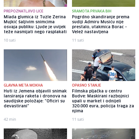
PREPOZNATLJIVO LICE
SRAMOTA PRVAKA BIH
Mlada glumica iz Tuzle Zerina
Pogrdno skandiranje prema
Mujkić šaljivim snimcima
sudiji Admiru Musiću nije
osvaja publiku: Ljude je uvijek
prestalo, utakmica Borac -
teže nasmijati nego rasplakati
Velež nastavljena
10 sati
11 sati
GLAVNA META MOKHA
OPASNO STANJE
Huti iz Jemena objavili snimak
Filmska pljačka u centru
lansiranja raketa i dronova na
Budve: Maskirani razbojnici
saudijske položaje: "Oficiri su
upali u market i odnijeli
devastirani"
320.000 eura, policija traga za
njima
42 min
11 sati