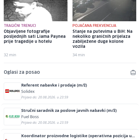
TRAGIČNI TRENUCI
POJAČANA FREKVENCIJA
Objavljene fotografije
Stanje na putevima u BiH: Na
posljednjih sati Liama ​​Paynea
nekoliko graničnih prijelaza
prije tragedije u hotelu
zabilježene duge kolone
vozila
32 min
34 min
Oglasi za posao
Referent nabavke i prodaje (m/ž)
Solidex
Prijava do: 20.08.2026. u 23:59
Stručni saradnik za poslove javnih nabavki (m/ž)
Fuel Boss
Prijava do: 20.08.2026. u 23:59
Koordinator proizvodne logistike (operativna pozicija u