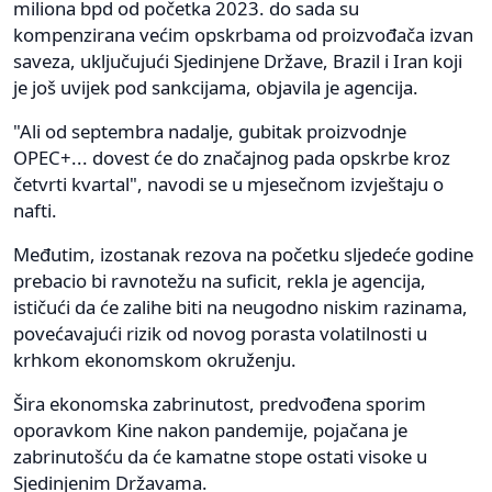
miliona bpd od početka 2023. do sada su
kompenzirana većim opskrbama od proizvođača izvan
saveza, uključujući Sjedinjene Države, Brazil i Iran koji
je još uvijek pod sankcijama, objavila je agencija.
"Ali od septembra nadalje, gubitak proizvodnje
OPEC+... dovest će do značajnog pada opskrbe kroz
četvrti kvartal", navodi se u mjesečnom izvještaju o
nafti.
Međutim, izostanak rezova na početku sljedeće godine
prebacio bi ravnotežu na suficit, rekla je agencija,
ističući da će zalihe biti na neugodno niskim razinama,
povećavajući rizik od novog porasta volatilnosti u
krhkom ekonomskom okruženju.
Šira ekonomska zabrinutost, predvođena sporim
oporavkom Kine nakon pandemije, pojačana je
zabrinutošću da će kamatne stope ostati visoke u
Sjedinjenim Državama.