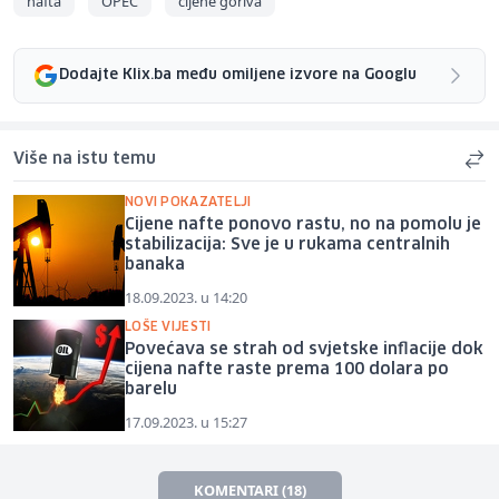
nafta
OPEC
cijene goriva
Dodajte Klix.ba među omiljene izvore na Googlu
Više na istu temu
NOVI POKAZATELJI
Cijene nafte ponovo rastu, no na pomolu je
stabilizacija: Sve je u rukama centralnih
banaka
18.09.2023. u 14:20
LOŠE VIJESTI
Povećava se strah od svjetske inflacije dok
cijena nafte raste prema 100 dolara po
barelu
17.09.2023. u 15:27
KOMENTARI (18)