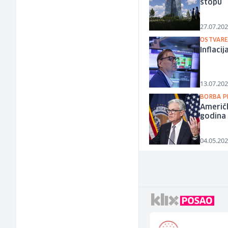
stopu
27.07.202
OSTVAR
Inflaci
13.07.202
BORBA P
Američk
godina
04.05.202