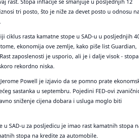
aj rast. Stopa inflacije se smanjuje u posljednjih 12
iznosi tri posto, što je niže za devet posto u odnosu n
.
iji ciklus rasta kamatne stope u SAD-u u posljednjih 4
 tome, ekonomija ove zemlje, kako piše list Guardian,
Rast zaposlenosti je usporio, ali je i dalje visok - stopa
skoro rekordno niska.
 Jerome Powell je izjavio da se pomno prate ekonoms
dećeg sastanka u septembru. Pojedini FED-ovi zvaničnic
avno sniženje cijena dobara i usluga moglo biti
e u SAD-u za posljedicu je imao rast kamatnih stopa n
matnih stopa na kredite za automobile.