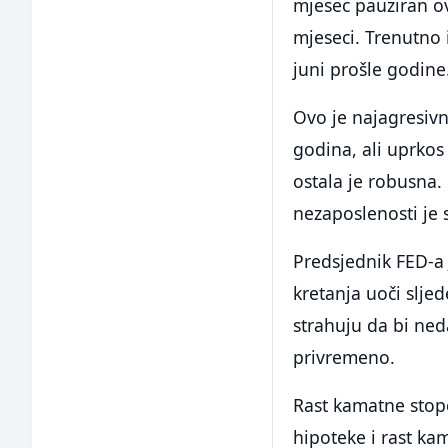
mjesec pauziran ov
mjeseci. Trenutno 
juni prošle godine
Ovo je najagresivn
godina, ali uprkos
ostala je robusna. 
nezaposlenosti je 
Predsjednik FED-a
kretanja uoči slje
strahuju da bi ned
privremeno.
Rast kamatne stop
hipoteke i rast ka