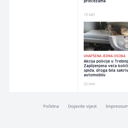
princezama
13 sati
UHAPŠENA JEDNA OSOBA
Akcija policije u Trebinj
Zaplijenjena veća količ
spida, droga bila sakri
automobilu
22 min
Dojavite vijest
Impressu
Početna