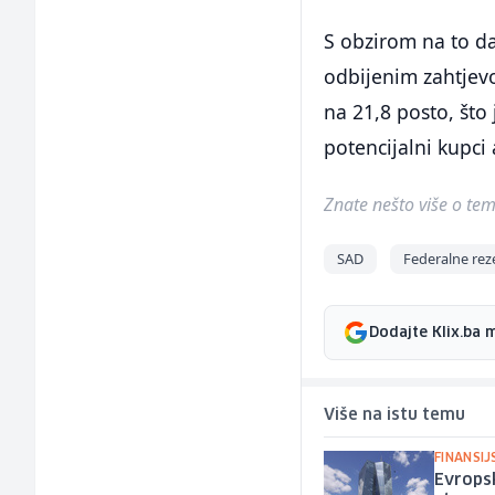
S obzirom na to da
odbijenim zahtjevo
na 21,8 posto, što
potencijalni kupci
Znate nešto više o temi 
SAD
Federalne rez
Dodajte Klix.ba 
Više na istu temu
FINANSIJ
Evrops