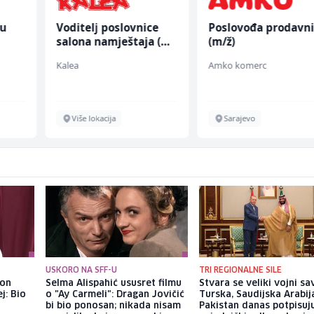
nu
Voditelj poslovnice
Poslovođa prodavn
salona namještaja (m/
(m/ž)
ž)
Kalea
Amko komerc
Više lokacija
Sarajevo
USKORO NA SFF-U
TRI REGIONALNE SILE
kon
Selma Alispahić ususret filmu
Stvara se veliki vojni sa
j: Bio
o "Ay Carmeli": Dragan Jovičić
Turska, Saudijska Arabija
bi bio ponosan; nikada nisam
Pakistan danas potpisuj