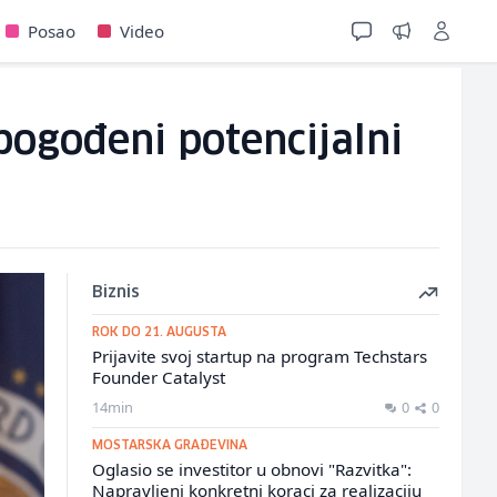
Posao
Video
pogođeni potencijalni
Biznis
ROK DO 21. AUGUSTA
Prijavite svoj startup na program Techstars
Founder Catalyst
14min
0
0
MOSTARSKA GRAĐEVINA
Oglasio se investitor u obnovi "Razvitka":
Napravljeni konkretni koraci za realizaciju