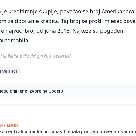
 je kreditiranje skuplje, povećao se broj Amerikanaca 
m za dobijanje kredita. Taj broj se prošli mjesec pov
 je najveći broj od juna 2018. Najteže su pogođeni
 automobila.
ili želite prijaviti grešku u tekstu?
erve (Fed)
među omiljene izvore na Googlu
SKE MJERE
ka centralna banka bi danas trebala ponovo povećati kamat