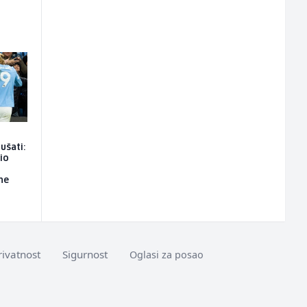
ušati:
io
ne
rivatnost
Sigurnost
Oglasi za posao