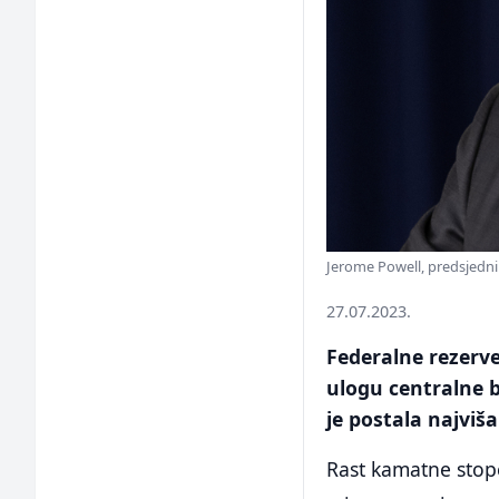
Jerome Powell, predsjedni
27.07.2023.
Federalne rezerv
ulogu centralne 
je postala najviša
Rast kamatne stope