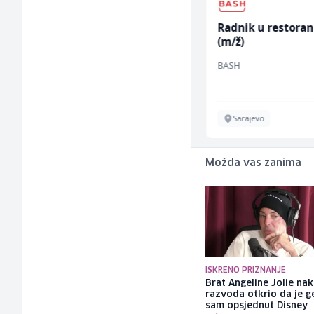
Građevinski inženjer
Radnik u restora
(m/ž)
(m/ž)
MC-Stella
BASH
Velika Kladuša
Sarajevo
Možda vas zanima
ISKRENO PRIZNANJE
Brat Angeline Jolie na
razvoda otkrio da je ge
sam opsjednut Disney