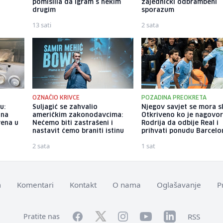
pomislila da igram s nekim
zajednički odbrambeni
drugim
sporazum
13 sati
2 sata
OZNAČIO KRIVCE
POZADINA PREOKRETA
u:
Suljagić se zahvalio
Njegov savjet se mora sl
ina
američkim zakonodavcima:
Otkriveno ko je nagovor
vena u
Nećemo biti zastrašeni i
Rodrija da odbije Real i
nastavit ćemo braniti istinu
prihvati ponudu Barcelo
2 sata
1 sat
m
Komentari
Kontakt
O nama
Oglašavanje
P
Facebook
YouTube
LinkedIn
Twitter
Instagram
RSS
Pratite nas