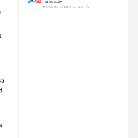
Turboactiv
Prijava do: 28.08.2026. u 23:59
a
0
ka
i
a