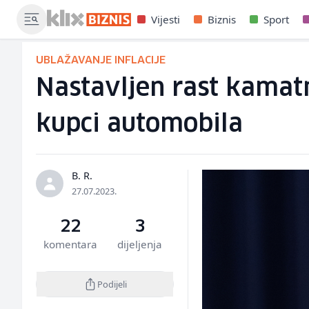
Vijesti
Biznis
Sport
UBLAŽAVANJE INFLACIJE
Nastavljen rast kamatn
kupci automobila
B. R.
27.07.2023.
22
3
komentara
dijeljenja
Podijeli