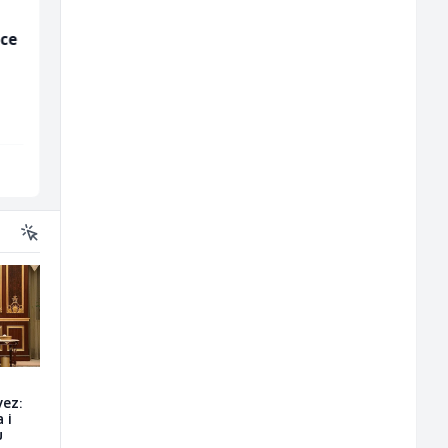
ice
Hostesa (ž)
Home Office
Kundenberater
(m/w/d) für Vattenfal
Bosnian House Restaurant
TELUS Digital
Inostranstvo
Sarajevo
vez:
 i
u