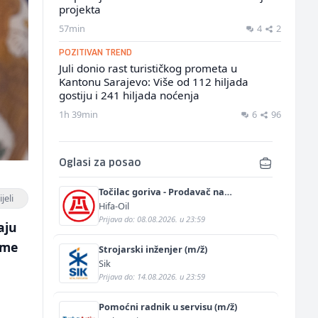
projekta
57min
4
2
POZITIVAN TREND
Juli donio rast turističkog prometa u
Kantonu Sarajevo: Više od 112 hiljada
gostiju i 241 hiljada noćenja
1h 39min
6
96
Oglasi za posao
Točilac goriva - Prodavač na
jeli
benzinskoj pumpi (m/ž)
Hifa-Oil
Prijava do: 08.08.2026. u 23:59
aju
ime
Strojarski inženjer (m/ž)
Sik
Prijava do: 14.08.2026. u 23:59
Pomoćni radnik u servisu (m/ž)