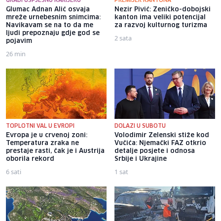
GRADI USPJEŠNU KARIJERU
PREMIJER KANTONA
Glumac Adnan Alić osvaja
Nezir Pivić: Zeničko-dobojski
mreže urnebesnim snimcima:
kanton ima veliki potencijal
Navikavam se na to da me
za razvoj kulturnog turizma
ljudi prepoznaju gdje god se
2 sata
pojavim
26 min
TOPLOTNI VAL U EVROPI
DOLAZI U SUBOTU
Evropa je u crvenoj zoni:
Volodimir Zelenski stiže kod
Temperatura zraka ne
Vučića: Njemački FAZ otkrio
prestaje rasti, čak je i Austrija
detalje posjete i odnosa
oborila rekord
Srbije i Ukrajine
6 sati
1 sat