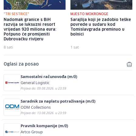
"TRI SESTRICE"
MJESTO MOKRONOGE
Nadomak granice s BiH
Sarajlija koji je zadobio teške
razvija se luksuzni resort
povrede u sudaru kod
vrijedan 920 miliona eura:
Tomislavgrada preminuo u
Potpuno će promijeniti
bolnici
Dubrovačku rivijeru
8 sati
1 sat
Oglasi za posao
Samostalni računovođa (m/ž)
General Logistic
Prijava do: 09.08.2026. u 23:59
Saradnik za naplatu potraživanja (m/ž)
ODM Collections
Prijava do: 13.08.2026. u 23:59
Pravnik kompanije (m/ž)
Artco Group