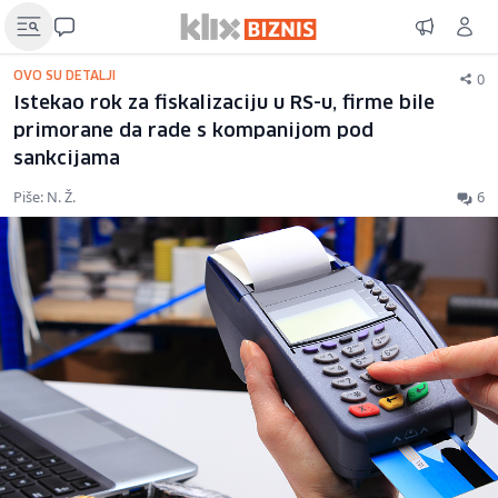
0
OVO SU DETALJI
Istekao rok za fiskalizaciju u RS-u, firme bile
primorane da rade s kompanijom pod
sankcijama
Piše: N. Ž.
6