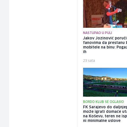
NASTUPAO U PULI
Jakov Jozinović poruč
fanovima da prestanu 
mobitele na binu: Pogaz
ih
23 sata
BORDO KLUB SE OGLASIO
FK Sarajevo do daljnje
može igrati domaće ut
na Koševu, teren ne is
ni minimalne uslove