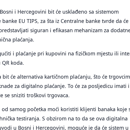
 Bosni i Hercegovini bit će usklađeno sa sistemom
 banke EU TIPS, za šta iz Centralne banke tvrde da će
redstavljati siguran i efikasan mehanizam za dodatn
nična plaćanja.
iti i plaćanje pri kupovini na fizičkom mjestu ili inte
u QR koda.
a bit će alternativa kartičnom plaćanju, što će trgovci
nade za digitalno plaćanje. To će za posljedicu imati i
će se sniziti troškovi trgovaca.
e od samog početka moći koristiti klijenti banaka koje 
hnička testiranja. S obzirom na to da se ova digitalna
 uvodi u Bosni i Hercegovini, moguće je da će sistem u