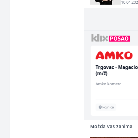
10.04.202
Prodajni savjetnik (m/
Trgovac - Magaci
ž)
(m/ž)
Tehnolix
Amko komerc
Sarajevo
Fojnica
Možda vas zanima