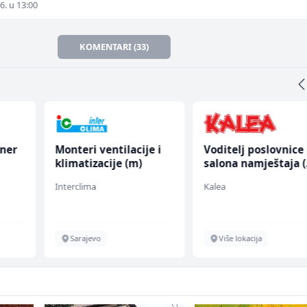
6. u 13:00
KOMENTARI (33)
oner
Monteri ventilacije i
Voditelj poslovnice
klimatizacije (m)
salona namještaja 
ž)
Interclima
Kalea
Sarajevo
Više lokacija