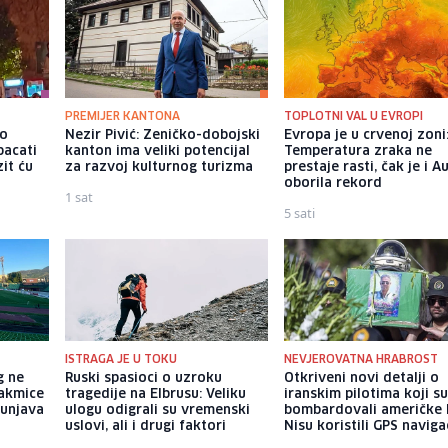
PREMIJER KANTONA
TOPLOTNI VAL U EVROPI
io
Nezir Pivić: Zeničko-dobojski
Evropa je u crvenoj zoni
bacati
kanton ima veliki potencijal
Temperatura zraka ne
it ću
za razvoj kulturnog turizma
prestaje rasti, čak je i Au
oborila rekord
1 sat
5 sati
ISTRAGA JE U TOKU
NEVJEROVATNA HRABROST
g ne
Ruski spasioci o uzroku
Otkriveni novi detalji o
akmice
tragedije na Elbrusu: Veliku
iranskim pilotima koji s
punjava
ulogu odigrali su vremenski
bombardovali američke 
uslovi, ali i drugi faktori
Nisu koristili GPS naviga