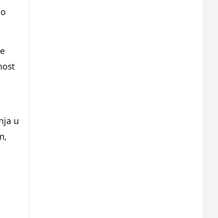
lo
le
nost
nja u
m,