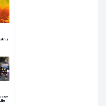
:
strija
u
baze:
ciju