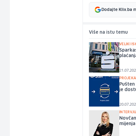
Dodajte Klix.ba 
Više na istu temu
VELIKI I
Sparkas
plaćanj
21.07.202
PROJEKA
Pušten 
je dost
20.07.202
INTERVJ
Novčane
mijenja