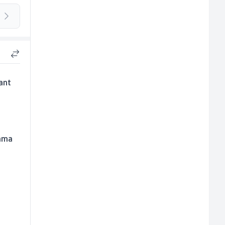
ant
kama