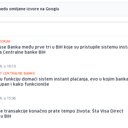
među omiljene izvore na Googlu
SKORAK
se Banka među prve tri u BiH koje su pristupile sistemu inst
a Centralne banke BiH
6. u 16:13
T CENTRALNE BANKE
u funkciju domaći sistem instant plaćanja, evo u kojim ban
upan i kako funkcioniše
6. u 15:36
U
 transakcije konačno prate tempo života: Šta Visa Direct
 u BiH