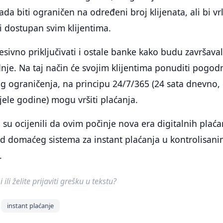
da biti ograničen na određeni broj klijenata, ali bi vr
i dostupan svim klijentima.
esivno priključivati i ostale banke kako budu završava
je. Na taj način će svojim klijentima ponuditi pogod
g ograničenja, na principu 24/7/365 (24 sata dnevno,
jele godine) mogu vršiti plaćanja.
 su ocijenili da ovim počinje nova era digitalnih plaća
d domaćeg sistema za instant plaćanja u kontrolisani
.
ili želite prijaviti grešku u tekstu?
instant plaćanje