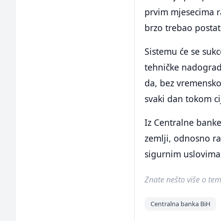
prvim mjesecima ra
brzo trebao postat
Sistemu će se sukc
tehničke nadogradn
da, bez vremensko
svaki dan tokom ci
Iz Centralne banke
zemlji, odnosno ra
sigurnim uslovima
Znate nešto više o temi 
Centralna banka BiH