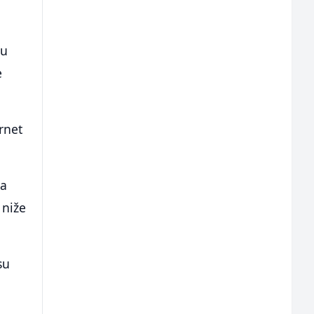
 u
e
rnet
ma
 niže
su