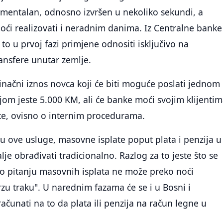
omentalan, odnosno izvršen u nekoliko sekundi, a
moći realizovati i neradnim danima. Iz Centralne banke
 to u prvoj fazi primjene odnositi isključivo na
nsfere unutar zemlje.
načni iznos novca koji će biti moguće poslati jednom
om jeste 5.000 KM, ali će banke moći svojim klijenti
mite, ovisno o internim procedurama.
ju ove usluge, masovne isplate poput plata i penzija u
dalje obrađivati tradicionalno. Razlog za to jeste što se
po pitanju masovnih isplata ne može preko noći
rzu traku". U narednim fazama će se i u Bosni i
ačunati na to da plata ili penzija na račun legne u