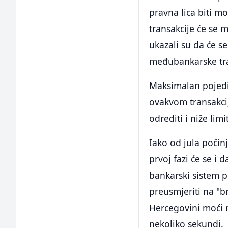
pravna lica biti m
transakcije će se 
ukazali su da će se
međubankarske tra
Maksimalan pojedi
ovakvom transakcij
odrediti i niže li
Iako od jula počin
prvoj fazi će se i 
bankarski sistem 
preusmjeriti na "b
Hercegovini moći r
nekoliko sekundi.