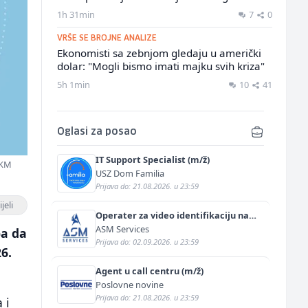
1h 31min
7
0
VRŠE SE BROJNE ANALIZE
Ekonomisti sa zebnjom gledaju u američki
dolar: "Mogli bismo imati majku svih kriza"
5h 1min
10
41
Oglasi za posao
IT Support Specialist (m/ž)
 KM
USZ Dom Familia
Prijava do: 21.08.2026. u 23:59
jeli
Operater za video identifikaciju na
njemačkom jeziku (m/ž)
ASM Services
ba da
Prijava do: 02.09.2026. u 23:59
6.
Agent u call centru (m/ž)
Poslovne novine
Prijava do: 21.08.2026. u 23:59
 i