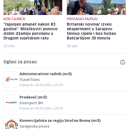
KOD ČAJNIČA
PRIVUKAO PAŽNJU
"Ispunjen amanet nakon 83
Britanski novinar izveo
godine": Milatkovići ponovo
eksperiment u Sarajevu:
dobili džamiju porušenu u
Skinuo cipele i bos hodao
Drugom svjetskom ratu
Baščaršijom 30 minuta
52 min
20 sati
Oglasi za posao
Administrativni radnik (m/ž)
Travel-Trans
Prijava do: 08.08.2026. u 23:59
Prodavač (m/ž)
Intersport BH
Prijava do: 06.09.2026. u 23:59
Komercijalista za regiju Istočna Bosna (m/ž)
Sarajevska pivara