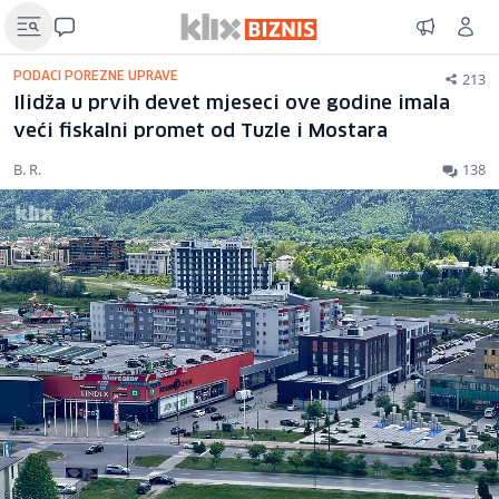
213
PODACI POREZNE UPRAVE
Ilidža u prvih devet mjeseci ove godine imala
veći fiskalni promet od Tuzle i Mostara
B. R.
138