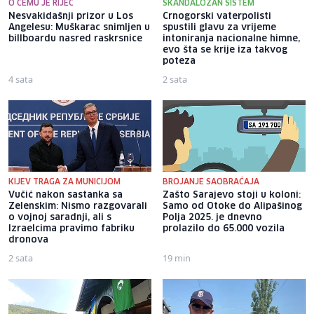
O ČEMU JE RIJEČ
SKANDALOZAN SISTEM
Nesvakidašnji prizor u Los
Crnogorski vaterpolisti
Angelesu: Muškarac snimljen u
spustili glavu za vrijeme
billboardu nasred raskrsnice
intoniranja nacionalne himne,
evo šta se krije iza takvog
poteza
4 sata
2 sata
KIJEV TRAGA ZA MUNICIJOM
BROJANJE SAOBRAĆAJA
Vučić nakon sastanka sa
Zašto Sarajevo stoji u koloni:
Zelenskim: Nismo razgovarali
Samo od Otoke do Alipašinog
o vojnoj saradnji, ali s
Polja 2025. je dnevno
Izraelcima pravimo fabriku
prolazilo do 65.000 vozila
dronova
2 sata
19 min