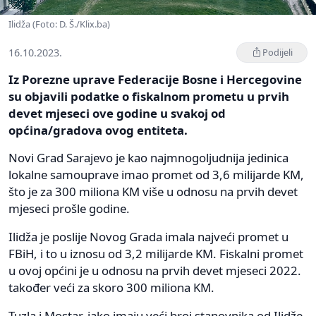
Ilidža (Foto: D. Š./Klix.ba)
16.10.2023.
Podijeli
Iz Porezne uprave Federacije Bosne i Hercegovine
su objavili podatke o fiskalnom prometu u prvih
devet mjeseci ove godine u svakoj od
općina/gradova ovog entiteta.
Novi Grad Sarajevo je kao najmnogoljudnija jedinica
lokalne samouprave imao promet od 3,6 milijarde KM,
što je za 300 miliona KM više u odnosu na prvih devet
mjeseci prošle godine.
Ilidža je poslije Novog Grada imala najveći promet u
FBiH, i to u iznosu od 3,2 milijarde KM. Fiskalni promet
u ovoj općini je u odnosu na prvih devet mjeseci 2022.
također veći za skoro 300 miliona KM.
Tuzla i Mostar, iako imaju veći broj stanovnika od Ilidže,