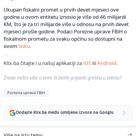
Ukupan fiskalni promet u prvih devet mjeseci ove
godine u ovom entitetu iznosio je više od 46 milijardi
KM, što je za tri milijarde više u odnosu na prvih devet
mjeseci prošle godine. Podaci Porezne uprave FBiH o
fiskalnom prometu za svaku općinu su dostupni na
ovom
linku
.
Klix.ba čitajte i u našoj aplikaciji za
iOS
ili
Android
.
Znate nešto više o temi ili želite prijaviti grešku u tekstu?
Porezna uprava FBiH
Dodajte Klix.ba među omiljene izvore na Googlu
Više na istu temu