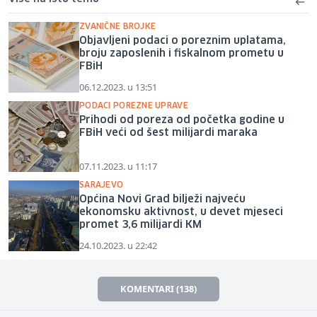
ZVANIČNE BROJKE
Objavljeni podaci o poreznim uplatama,
broju zaposlenih i fiskalnom prometu u
FBiH
06.12.2023. u 13:51
PODACI POREZNE UPRAVE
Prihodi od poreza od početka godine u
FBiH veći od šest milijardi maraka
07.11.2023. u 11:17
SARAJEVO
Općina Novi Grad bilježi najveću
ekonomsku aktivnost, u devet mjeseci
promet 3,6 milijardi KM
24.10.2023. u 22:42
KOMENTARI (138)