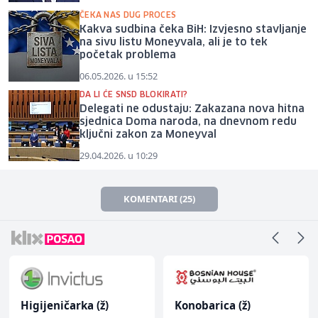
ČEKA NAS DUG PROCES
Kakva sudbina čeka BiH: Izvjesno stavljanje
na sivu listu Moneyvala, ali je to tek
početak problema
06.05.2026. u 15:52
DA LI ĆE SNSD BLOKIRATI?
Delegati ne odustaju: Zakazana nova hitna
sjednica Doma naroda, na dnevnom redu
ključni zakon za Moneyval
29.04.2026. u 10:29
KOMENTARI (25)
Higijeničarka (ž)
Konobarica (ž)