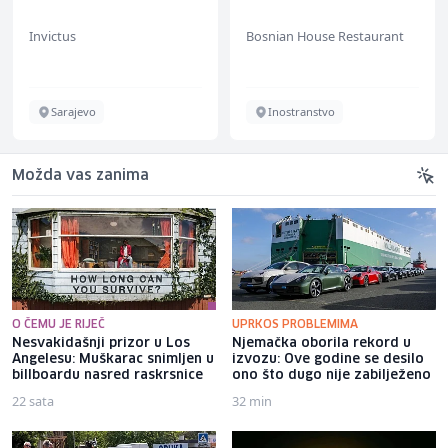
Invictus
Bosnian House Restaurant
Sarajevo
Inostranstvo
Možda vas zanima
O ČEMU JE RIJEČ
UPRKOS PROBLEMIMA
Nesvakidašnji prizor u Los
Njemačka oborila rekord u
Angelesu: Muškarac snimljen u
izvozu: Ove godine se desilo
billboardu nasred raskrsnice
ono što dugo nije zabilježeno
22 sata
32 min