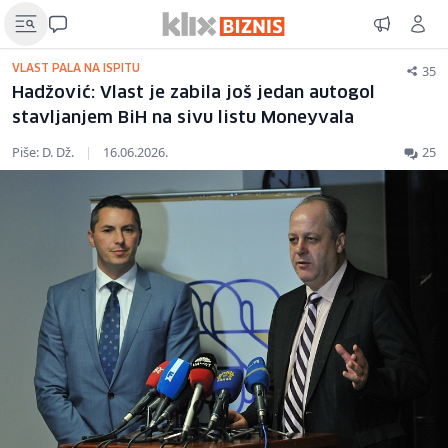
35
VLAST PALA NA ISPITU
Hadžović: Vlast je zabila još jedan autogol
stavljanjem BiH na sivu listu Moneyvala
Piše: D. Dž.
|
16.06.2026.
25