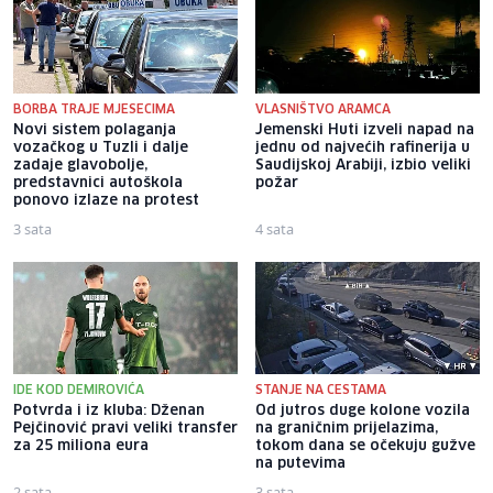
BORBA TRAJE MJESECIMA
VLASNIŠTVO ARAMCA
Novi sistem polaganja
Jemenski Huti izveli napad na
vozačkog u Tuzli i dalje
jednu od najvećih rafinerija u
zadaje glavobolje,
Saudijskoj Arabiji, izbio veliki
predstavnici autoškola
požar
ponovo izlaze na protest
3 sata
4 sata
IDE KOD DEMIROVIĆA
STANJE NA CESTAMA
Potvrda i iz kluba: Dženan
Od jutros duge kolone vozila
Pejčinović pravi veliki transfer
na graničnim prijelazima,
za 25 miliona eura
tokom dana se očekuju gužve
na putevima
2 sata
3 sata