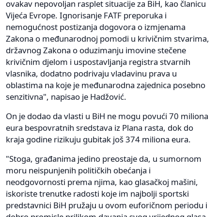
ovakav nepovoljan rasplet situacije za BiH, kao članicu
Vijeća Evrope. Ignorisanje FATF preporuka i
nemogućnost postizanja dogovora o izmjenama
Zakona o međunarodnoj pomodi u krivičnim stvarima,
državnog Zakona o oduzimanju imovine stečene
krivičnim djelom i uspostavljanja registra stvarnih
vlasnika, dodatno podrivaju vladavinu prava u
oblastima na koje je međunarodna zajednica posebno
senzitivna", napisao je Hadžović.
On je dodao da vlasti u BiH ne mogu povući 70 miliona
eura bespovratnih sredstava iz Plana rasta, dok do
kraja godine rizikuju gubitak još 374 miliona eura.
"Stoga, građanima jedino preostaje da, u sumornom
moru neispunjenih političkih obećanja i
neodgovornosti prema njima, kao glasačkoj mašini,
iskoriste trenutke radosti koje im najbolji sportski
predstavnici BiH pružaju u ovom euforičnom periodu i
dobro promisle prilikom davanja svog vrijednog glasa