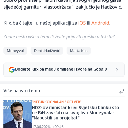
sljedećoj garnituri vlastodržaca", zaključio je Hadžović.
Klix.ba čitajte i u našoj aplikaciji za
iOS
ili
Android
.
Znate nešto više o temi ili želite prijaviti grešku u tekstu?
Moneyval
Denis Hadžović
Marta Kos
Dodajte Klix.ba među omiljene izvore na Googlu
Više na istu temu
"NEFUNKCIONALAN SOFTVER"
HDZ-ov ministar krivi Svjetsku banku što
će BiH završiti na sivoj listi Moneyvala:
"Napustili su projekat"
17.06.2026. u 09:46