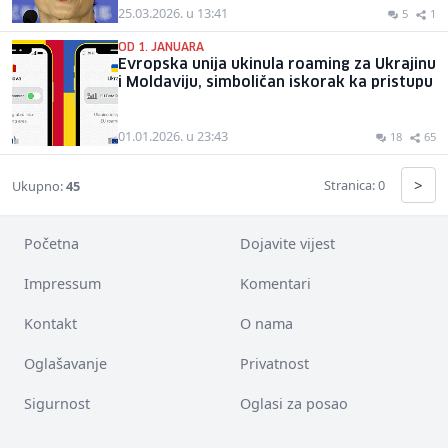
25.03.2026. u 13:41
5
1
OD 1. JANUARA
Evropska unija ukinula roaming za Ukrajinu
i Moldaviju, simboličan iskorak ka pristupu
01.01.2026. u 23:43
18
65
>
Stranica: 0
Ukupno:
45
Početna
Dojavite vijest
Impressum
Komentari
Kontakt
O nama
Oglašavanje
Privatnost
Sigurnost
Oglasi za posao