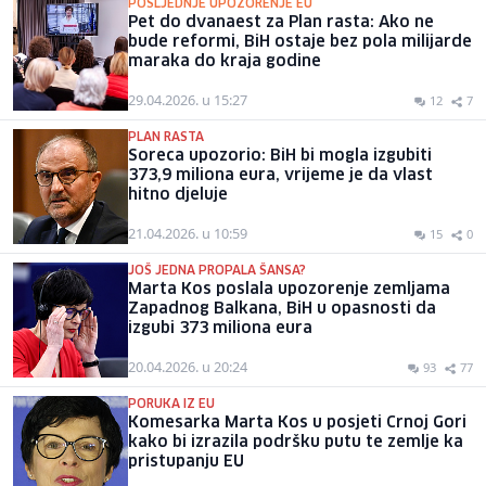
POSLJEDNJE UPOZORENJE EU
Pet do dvanaest za Plan rasta: Ako ne
bude reformi, BiH ostaje bez pola milijarde
maraka do kraja godine
29.04.2026. u 15:27
12
7
PLAN RASTA
Soreca upozorio: BiH bi mogla izgubiti
373,9 miliona eura, vrijeme je da vlast
hitno djeluje
21.04.2026. u 10:59
15
0
JOŠ JEDNA PROPALA ŠANSA?
Marta Kos poslala upozorenje zemljama
Zapadnog Balkana, BiH u opasnosti da
izgubi 373 miliona eura
20.04.2026. u 20:24
93
77
PORUKA IZ EU
Komesarka Marta Kos u posjeti Crnoj Gori
kako bi izrazila podršku putu te zemlje ka
pristupanju EU