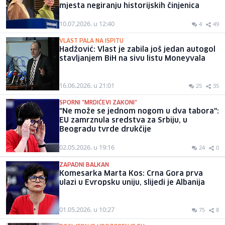
mjesta negiranju historijskih činjenica
10.07.2026. u 12:40
4
49
VLAST PALA NA ISPITU
Hadžović: Vlast je zabila još jedan autogol
stavljanjem BiH na sivu listu Moneyvala
16.06.2026. u 21:01
25
35
SPORNI "MRDIĆEVI ZAKONI"
"Ne može se jednom nogom u dva tabora":
EU zamrznula sredstva za Srbiju, u
Beogradu tvrde drukčije
02.05.2026. u 19:16
24
0
ZAPADNI BALKAN
Komesarka Marta Kos: Crna Gora prva
ulazi u Evropsku uniju, slijedi je Albanija
01.05.2026. u 10:27
75
8