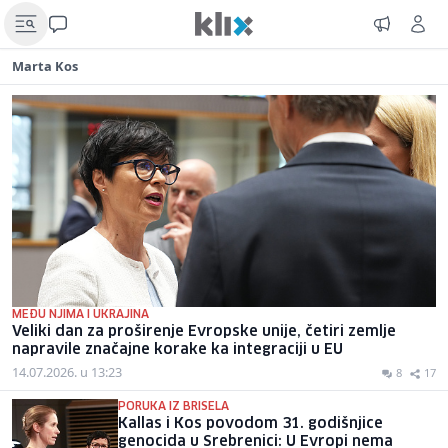
Marta Kos
MEĐU NJIMA I UKRAJINA
Veliki dan za proširenje Evropske unije, četiri zemlje
napravile značajne korake ka integraciji u EU
14.07.2026. u 13:23
8
17
PORUKA IZ BRISELA
Kallas i Kos povodom 31. godišnjice
genocida u Srebrenici: U Evropi nema