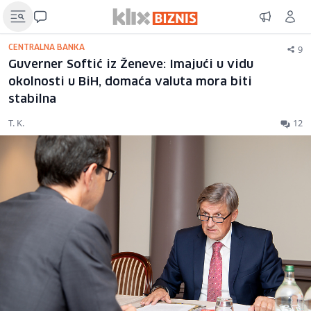
9
CENTRALNA BANKA
Guverner Softić iz Ženeve: Imajući u vidu
okolnosti u BiH, domaća valuta mora biti
stabilna
T. K.
12