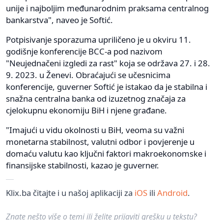
unije i najboljim međunarodnim praksama centralnog
bankarstva", naveo je Softić.
Potpisivanje sporazuma upriličeno je u okviru 11.
godišnje konferencije BCC-a pod nazivom
"Neujednačeni izgledi za rast" koja se održava 27. i 28.
9. 2023. u Ženevi. Obraćajući se učesnicima
konferencije, guverner Softić je istakao da je stabilna i
snažna centralna banka od izuzetnog značaja za
cjelokupnu ekonomiju BiH i njene građane.
"Imajući u vidu okolnosti u BiH, veoma su važni
monetarna stabilnost, valutni odbor i povjerenje u
domaću valutu kao ključni faktori makroekonomske i
finansijske stabilnosti, kazao je guverner.
Klix.ba čitajte i u našoj aplikaciji za
iOS
ili
Android
.
Znate nešto više o temi ili želite prijaviti grešku u tekstu?