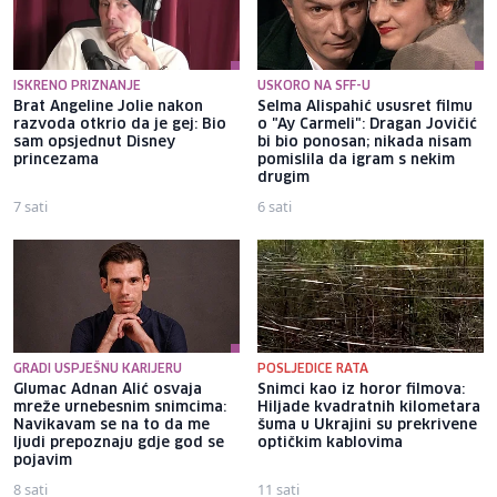
ISKRENO PRIZNANJE
USKORO NA SFF-U
Brat Angeline Jolie nakon
Selma Alispahić ususret filmu
razvoda otkrio da je gej: Bio
o "Ay Carmeli": Dragan Jovičić
sam opsjednut Disney
bi bio ponosan; nikada nisam
princezama
pomislila da igram s nekim
drugim
7 sati
6 sati
GRADI USPJEŠNU KARIJERU
POSLJEDICE RATA
Glumac Adnan Alić osvaja
Snimci kao iz horor filmova:
mreže urnebesnim snimcima:
Hiljade kvadratnih kilometara
Navikavam se na to da me
šuma u Ukrajini su prekrivene
ljudi prepoznaju gdje god se
optičkim kablovima
pojavim
8 sati
11 sati