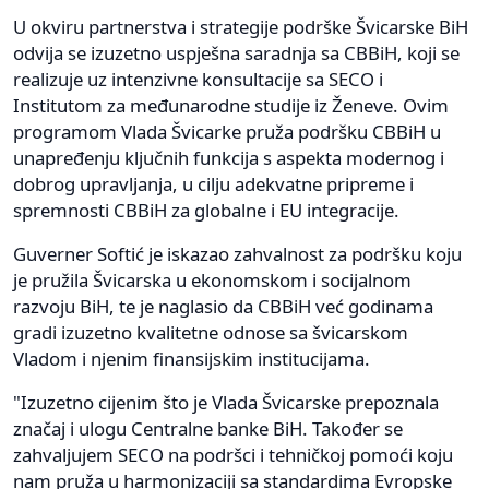
U okviru partnerstva i strategije podrške Švicarske BiH
odvija se izuzetno uspješna saradnja sa CBBiH, koji se
realizuje uz intenzivne konsultacije sa SECO i
Institutom za međunarodne studije iz Ženeve. Ovim
programom Vlada Švicarke pruža podršku CBBiH u
unapređenju ključnih funkcija s aspekta modernog i
dobrog upravljanja, u cilju adekvatne pripreme i
spremnosti CBBiH za globalne i EU integracije.
Guverner Softić je iskazao zahvalnost za podršku koju
je pružila Švicarska u ekonomskom i socijalnom
razvoju BiH, te je naglasio da CBBiH već godinama
gradi izuzetno kvalitetne odnose sa švicarskom
Vladom i njenim finansijskim institucijama.
"Izuzetno cijenim što je Vlada Švicarske prepoznala
značaj i ulogu Centralne banke BiH. Također se
zahvaljujem SECO na podršci i tehničkoj pomoći koju
nam pruža u harmonizaciji sa standardima Evropske