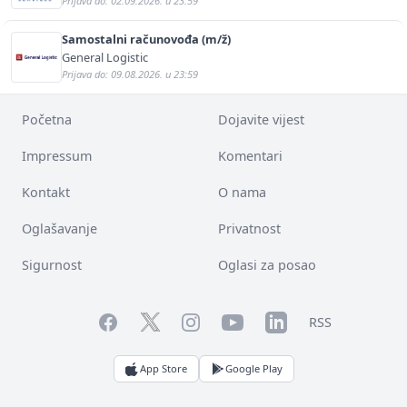
Prijava do: 02.09.2026. u 23:59
Samostalni računovođa (m/ž)
General Logistic
Prijava do: 09.08.2026. u 23:59
Početna
Dojavite vijest
Impressum
Komentari
Kontakt
O nama
Oglašavanje
Privatnost
Sigurnost
Oglasi za posao
Facebook
YouTube
LinkedIn
Twitter
Instagram
RSS
App Store
Google Play