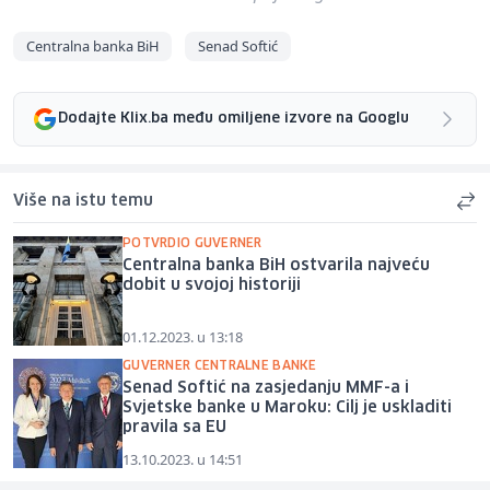
Centralna banka BiH
Senad Softić
Dodajte Klix.ba među omiljene izvore na Googlu
Više na istu temu
POTVRDIO GUVERNER
Centralna banka BiH ostvarila najveću
dobit u svojoj historiji
01.12.2023. u 13:18
GUVERNER CENTRALNE BANKE
Senad Softić na zasjedanju MMF-a i
Svjetske banke u Maroku: Cilj je uskladiti
pravila sa EU
13.10.2023. u 14:51