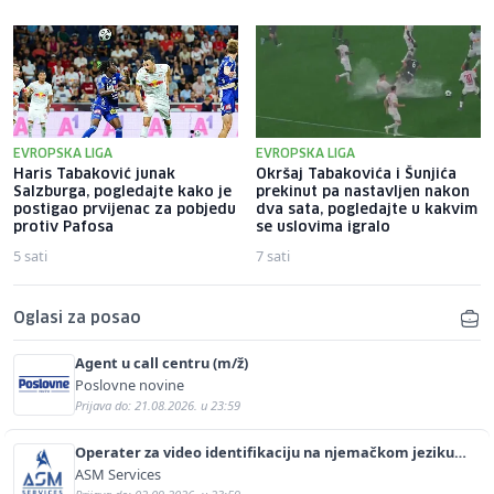
EVROPSKA LIGA
EVROPSKA LIGA
Haris Tabaković junak
Okršaj Tabakovića i Šunjića
Salzburga, pogledajte kako je
prekinut pa nastavljen nakon
postigao prvijenac za pobjedu
dva sata, pogledajte u kakvim
protiv Pafosa
se uslovima igralo
5 sati
7 sati
Oglasi za posao
Agent u call centru (m/ž)
Poslovne novine
Prijava do: 21.08.2026. u 23:59
Operater za video identifikaciju na njemačkom jeziku
(m/ž)
ASM Services