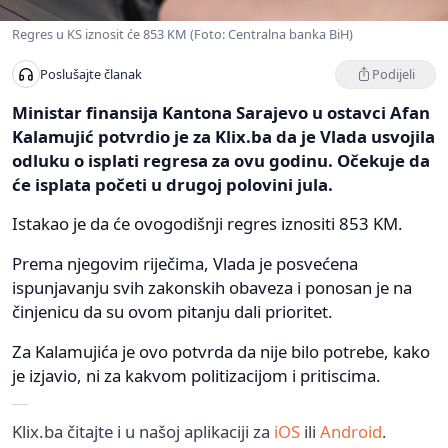
Regres u KS iznosit će 853 KM (Foto: Centralna banka BiH)
Podijeli
Poslušajte članak
Ministar finansija Kantona Sarajevo u ostavci Afan
Kalamujić potvrdio je za Klix.ba da je Vlada usvojila
odluku o isplati regresa za ovu godinu. Očekuje da
će isplata početi u drugoj polovini jula.
Istakao je da će ovogodišnji regres iznositi 853 KM.
Prema njegovim riječima, Vlada je posvećena
ispunjavanju svih zakonskih obaveza i ponosan je na
činjenicu da su ovom pitanju dali prioritet.
Za Kalamujića je ovo potvrda da nije bilo potrebe, kako
je izjavio, ni za kakvom politizacijom i pritiscima.
Klix.ba čitajte i u našoj aplikaciji za
iOS
ili
Android
.