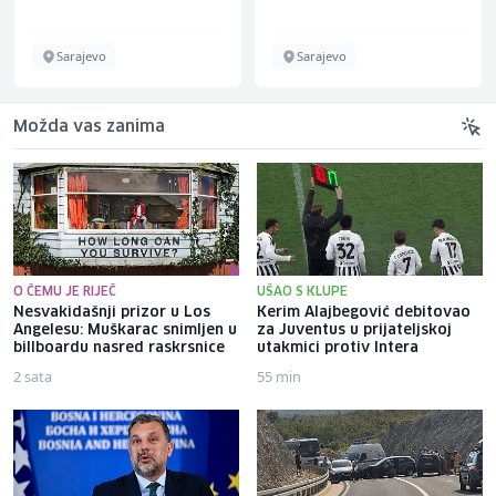
Sarajevo
Sarajevo
Možda vas zanima
O ČEMU JE RIJEČ
UŠAO S KLUPE
Nesvakidašnji prizor u Los
Kerim Alajbegović debitovao
Angelesu: Muškarac snimljen u
za Juventus u prijateljskoj
billboardu nasred raskrsnice
utakmici protiv Intera
2 sata
55 min