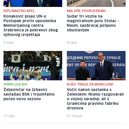
DIPLOMATSKI APEL
IMA VIŠE POVRIJEĐENIH
Konaković pisao UN-u:
Sudar tri vozila na
Postupak protiv uposlenika
magistralnom putu Stolac -
Memorijalnog centra
Neum, saobraćaj potpuno
Srebrenica je pokrenut zbog
obustavljen
njihovog izvještaja
3 sata
4 sata
WWIN LIGA BIH
KIJEV TRAGA ZA MUNICIJOM
Željezničar na Grbavici
Vučić nakon sastanka s
savladao BSK i trijumfalno
Zelenskim: Nismo razgovarali
počeo novu sezonu
o vojnoj saradnji, ali s
Izraelcima pravimo fabriku
dronova
17 sati
51 minut