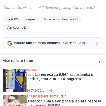
Znate nešto više o temi ili želite prijaviti grešku u tekstu?
Vlada KS
regres
Ministarstvo finansija KS
Afan Kalamujić
Dodajte Klix.ba među omiljene izvore na Googlu
Više na istu temu
853 KM
Isplata regresa za 8.564 zaposlenika u
institicijama ZDK-a 14. augusta
24.07.2026. u 11:09
ZA UPOSLENIKE INSTITUCIJA
U Kantonu Sarajevo počela isplata regresa
u iznosu od 853 KM