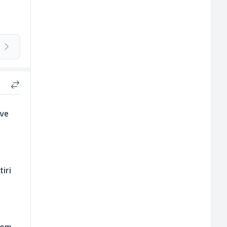
ove
tiri