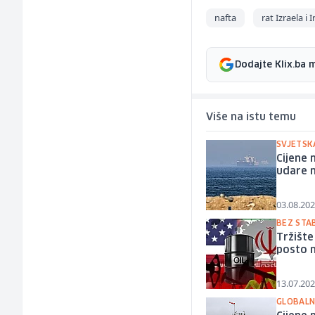
nafta
rat Izraela i 
Dodajte Klix.ba 
Više na istu temu
SVJETSK
Cijene
udare n
03.08.202
BEZ STAB
Tržište
posto n
13.07.202
GLOBALN