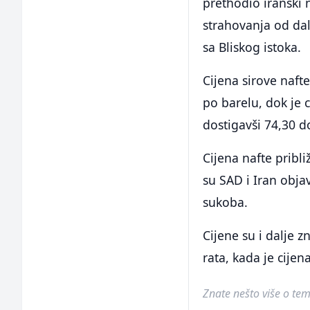
prethodio iransk
strahovanja od da
sa Bliskog istoka.
Cijena sirove naft
po barelu, dok je c
dostigavši ​​74,30 d
Cijena nafte pribl
su SAD i Iran obj
sukoba.
Cijene su i dalje 
rata, kada je cije
Znate nešto više o temi 