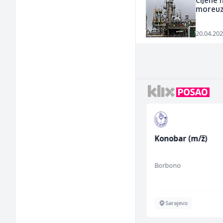
Cijene
moreuzu
20.04.202
Građevinski inženjer
Konobar (m/ž)
(m/ž)
MC-Stella
Borbono
Velika Kladuša
Sarajevo