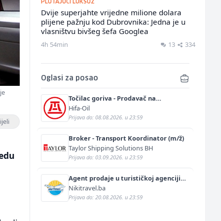
PLUTAJUĆI LUKSUZ
Dvije superjahte vrijedne milione dolara
plijene pažnju kod Dubrovnika: Jedna je u
vlasništvu bivšeg šefa Googlea
4h 54min
13
334
Oglasi za posao
je
Točilac goriva - Prodavač na
benzinskoj pumpi (m/ž)
Hifa-Oil
Prijava do: 08.08.2026. u 23:59
jeli
Broker - Transport Koordinator (m/ž)
Taylor Shipping Solutions BH
jedu
Prijava do: 03.09.2026. u 23:59
Agent prodaje u turističkoj agenciji
(m/ž)
Nikitravel.ba
Prijava do: 20.08.2026. u 23:59