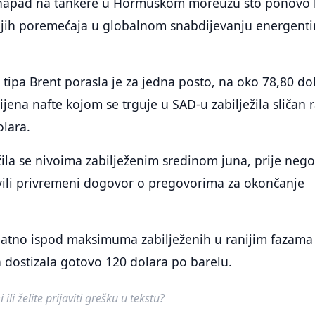
i napad na tankere u Hormuškom moreuzu što ponovo 
ljih poremećaja u globalnom snabdijevanju energent
e tipa Brent porasla je za jedna posto, na oko 78,80 do
ijena nafte kojom se trguje u SAD-u zabilježila sličan r
olara.
ižila se nivoima zabilježenim sredinom juna, prije nego
avili privremeni dogovor o pregovorima za okončanje
znatno ispod maksimuma zabilježenih u ranijim fazama
na dostizala gotovo 120 dolara po barelu.
ili želite prijaviti grešku u tekstu?