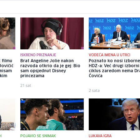
ISKRENO PRIZNANJE
VODEĆA IMENA U UTRCI
 filmu
Brat Angeline Jolie nakon
Poznato ko nosi izborne 
Jovičić
razvoda otkrio da je gej: Bio
HDZ-a: Već drugi izborni
 nisam
sam opsjednut Disney
ciklus zaredom nema D
ekim
princezama
Čovića
21 sat
2 sata
H
POJAVIO SE SNIMAK
LUKAVA IGRA