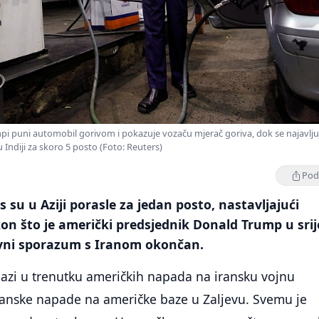
i puni automobil gorivom i pokazuje vozaču mjerač goriva, dok se najavlju
 Indiji za skoro 5 posto (Foto: Reuters)
Podi
s su u Aziji porasle za jedan posto, nastavljajući
on što je američki predsjednik Donald Trump u sri
rovni sporazum s Iranom okončan.
lazi u trenutku američkih napada na iransku vojnu
iranske napade na američke baze u Zaljevu. Svemu je