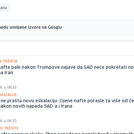
Irana
među omiljene izvore na Googlu
A TRŽIŠTA
 nafte pale nakon Trumpove najave da SAD neće pokretati n
a Iran
6. u 06:33
ILIZACIJE
 ne prašta novu eskalaciju: Cijene nafte porasle za više od če
akon novih napada SAD-a i Irana
6. u 06:25
O TRŽIŠTE