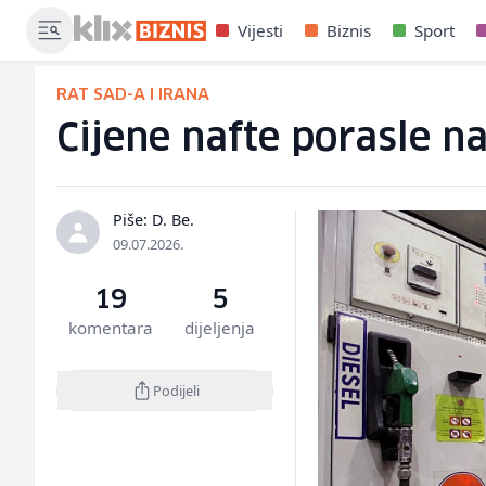
Vijesti
Biznis
Sport
RAT SAD-A I IRANA
Cijene nafte porasle n
Piše: D. Be.
09.07.2026.
19
5
komentara
dijeljenja
Podijeli