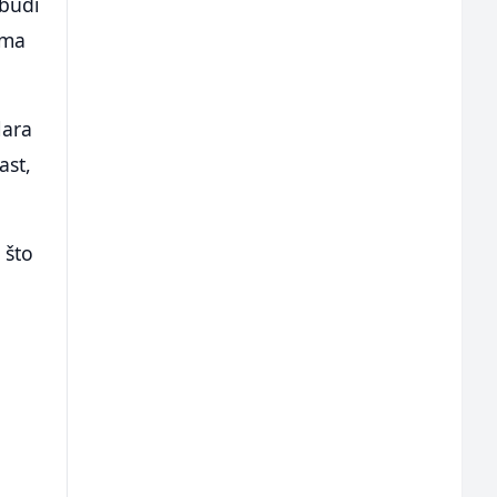
budi
ima
lara
ast,
 što