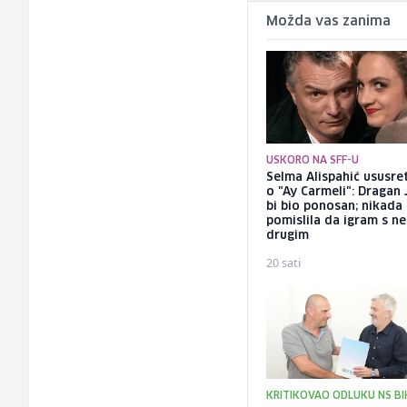
Možda vas zanima
USKORO NA SFF-U
Selma Alispahić ususret
o "Ay Carmeli": Dragan 
bi bio ponosan; nikada
pomislila da igram s n
drugim
20 sati
KRITIKOVAO ODLUKU NS BI