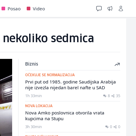
Posao
Video
h nekoliko sedmica
Biznis
OČEKUJE SE NORMALIZACIJA
Prvi put od 1985. godine Saudijska Arabija
nije izvezla nijedan barel nafte u SAD
1h 33min
8
35
NOVA LOKACIJA
Nova Amko poslovnica otvorila vrata
kupcima na Stupu
3h 30min
0
0