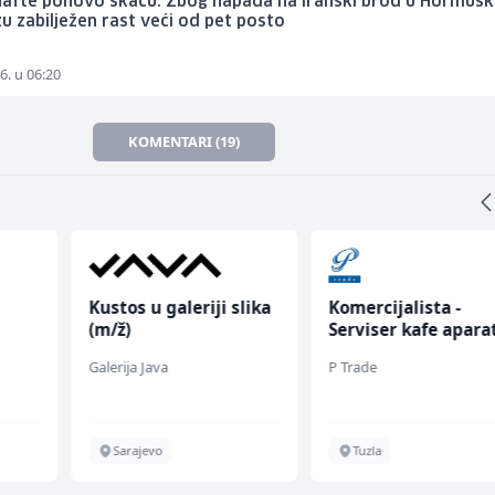
 nafte ponovo skaču: Zbog napada na iranski brod u Hormuš
 zabilježen rast veći od pet posto
6. u 06:20
KOMENTARI (19)
Kustos u galeriji slika
Komercijalista -
(m/ž)
Serviser kafe apara
(m/ž)
Galerija Java
P Trade
Sarajevo
Tuzla