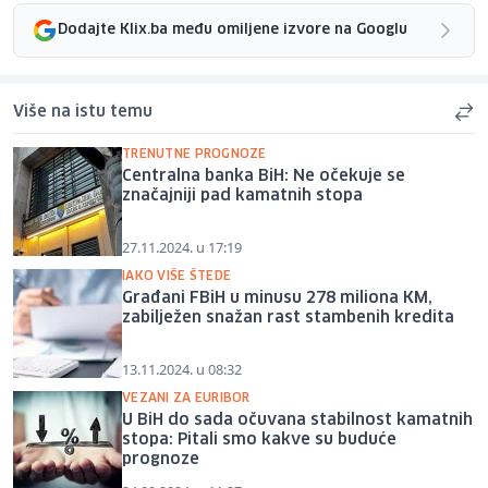
Dodajte Klix.ba među omiljene izvore na Googlu
Više na istu temu
TRENUTNE PROGNOZE
Centralna banka BiH: Ne očekuje se
značajniji pad kamatnih stopa
27.11.2024. u 17:19
IAKO VIŠE ŠTEDE
Građani FBiH u minusu 278 miliona KM,
zabilježen snažan rast stambenih kredita
13.11.2024. u 08:32
VEZANI ZA EURIBOR
U BiH do sada očuvana stabilnost kamatnih
stopa: Pitali smo kakve su buduće
prognoze