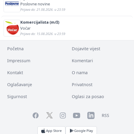
Poslovne novine
Prijava do: 21.08.2026. u 23:59
Komercijalista (m/ž)
Voćar
Prijava do: 15.08.2026. u 23:59
Početna
Dojavite vijest
Impressum
Komentari
Kontakt
O nama
Oglašavanje
Privatnost
Sigurnost
Oglasi za posao
Facebook
YouTube
LinkedIn
Twitter
Instagram
RSS
App Store
Google Play