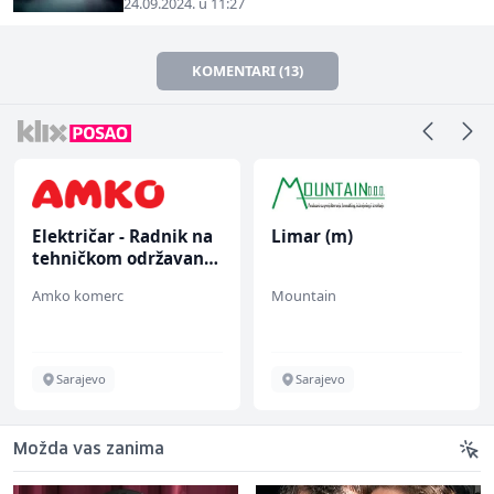
24.09.2024. u 11:27
KOMENTARI (13)
Električar - Radnik na
Limar (m)
tehničkom održavanju
(m/ž)
Amko komerc
Mountain
Sarajevo
Sarajevo
Možda vas zanima