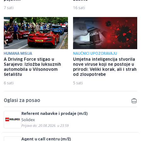
7 sati
16 sati
HUMANA MISIJA
NAUČNICI UPOZORAVAJU
A Driving Force stigao u
Umjetna inteligencija stvorila
Sarajevo: Izložba luksuznih
nove viruse koji ne postoje u
automobila u Vilsonovom
prirodi: Veliki korak, ali i strah
šetalištu
od zloupotrebe
6 sati
5 sati
Oglasi za posao
Referent nabavke i prodaje (m/ž)
Solidex
Prijava do: 20.08.2026. u 23:59
Agent u call centru (m/ž)