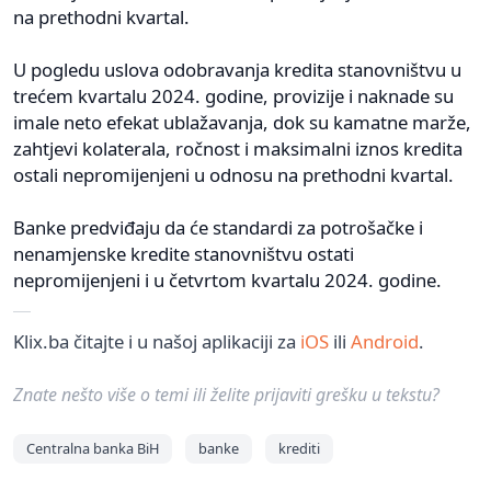
na prethodni kvartal.
U pogledu uslova odobravanja kredita stanovništvu u
trećem kvartalu 2024. godine, provizije i naknade su
imale neto efekat ublažavanja, dok su kamatne marže,
zahtjevi kolaterala, ročnost i maksimalni iznos kredita
ostali nepromijenjeni u odnosu na prethodni kvartal.
Banke predviđaju da će standardi za potrošačke i
nenamjenske kredite stanovništvu ostati
nepromijenjeni i u četvrtom kvartalu 2024. godine.
Klix.ba čitajte i u našoj aplikaciji za
iOS
ili
Android
.
Znate nešto više o temi ili želite prijaviti grešku u tekstu?
Centralna banka BiH
banke
krediti