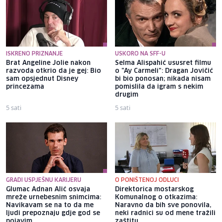
ISKRENO PRIZNANJE
USKORO NA SFF-U
Brat Angeline Jolie nakon
Selma Alispahić ususret filmu
razvoda otkrio da je gej: Bio
o "Ay Carmeli": Dragan Jovičić
sam opsjednut Disney
bi bio ponosan; nikada nisam
princezama
pomislila da igram s nekim
drugim
5 sati
5 sati
GRADI USPJEŠNU KARIJERU
O PONIŠTENOJ ODLUCI
Glumac Adnan Alić osvaja
Direktorica mostarskog
mreže urnebesnim snimcima:
Komunalnog o otkazima:
Navikavam se na to da me
Naravno da bih sve ponovila,
ljudi prepoznaju gdje god se
neki radnici su od mene tražili
pojavim
zaštitu