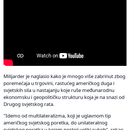
Milijarder je naglasio kako je mnogo više zabrinut zbog
poremećaja u trgovini, rastućeg američkog duga i
svjetskih sila u nastajanju koje ruše međunarodnu
ekonomsku i geopolitičku strukturu koja je na snazi od
Drugog svjetskog rata.
"Idemo od multilateralizma, koji je uglavnom tip
američkog svjetskog poretka, do unilateralnog
svjetskog poretka u kojem postoji veliki sukob", rekao