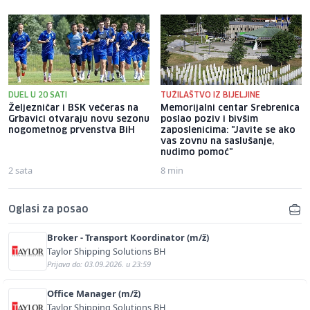
DUEL U 20 SATI
TUŽILAŠTVO IZ BIJELJINE
Željezničar i BSK večeras na
Memorijalni centar Srebrenica
Grbavici otvaraju novu sezonu
poslao poziv i bivšim
nogometnog prvenstva BiH
zaposlenicima: "Javite se ako
vas zovnu na saslušanje,
nudimo pomoć"
2 sata
8 min
Oglasi za posao
Broker - Transport Koordinator (m/ž)
Taylor Shipping Solutions BH
Prijava do: 03.09.2026. u 23:59
Office Manager (m/ž)
Taylor Shipping Solutions BH