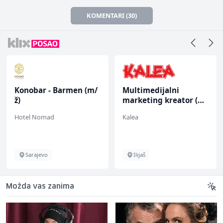
KOMENTARI (30)
Multimedijalni
Kuhar za pripremu
marketing kreator (m/
brze hrane i
ž)
jednostavnih jela (m/
Kalea
Easy Bites
ž)
Ilijaš
Sarajevo
Možda vas zanima