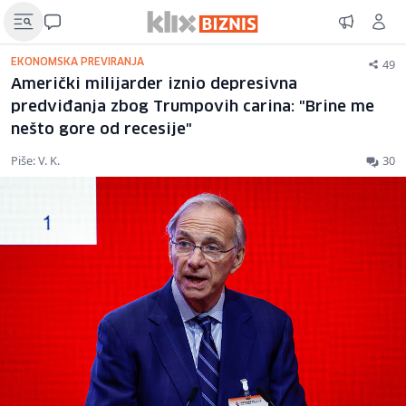
49
EKONOMSKA PREVIRANJA
Američki milijarder iznio depresivna
predviđanja zbog Trumpovih carina: "Brine me
nešto gore od recesije"
Piše: V. K.
30