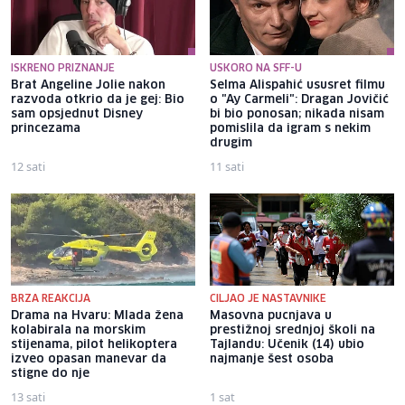
ISKRENO PRIZNANJE
USKORO NA SFF-U
Brat Angeline Jolie nakon
Selma Alispahić ususret filmu
razvoda otkrio da je gej: Bio
o "Ay Carmeli": Dragan Jovičić
sam opsjednut Disney
bi bio ponosan; nikada nisam
princezama
pomislila da igram s nekim
drugim
12 sati
11 sati
BRZA REAKCIJA
CILJAO JE NASTAVNIKE
Drama na Hvaru: Mlada žena
Masovna pucnjava u
kolabirala na morskim
prestižnoj srednjoj školi na
stijenama, pilot helikoptera
Tajlandu: Učenik (14) ubio
izveo opasan manevar da
najmanje šest osoba
stigne do nje
13 sati
1 sat