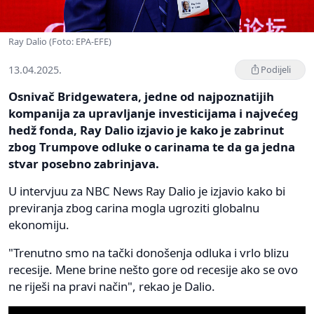
Ray Dalio (Foto: EPA-EFE)
13.04.2025.
Podijeli
Osnivač Bridgewatera, jedne od najpoznatijih
kompanija za upravljanje investicijama i najvećeg
hedž fonda, Ray Dalio izjavio je kako je zabrinut
zbog Trumpove odluke o carinama te da ga jedna
stvar posebno zabrinjava.
U intervjuu za NBC News Ray Dalio je izjavio kako bi
previranja zbog carina mogla ugroziti globalnu
ekonomiju.
"Trenutno smo na tački donošenja odluka i vrlo blizu
recesije. Mene brine nešto gore od recesije ako se ovo
ne riješi na pravi način", rekao je Dalio.