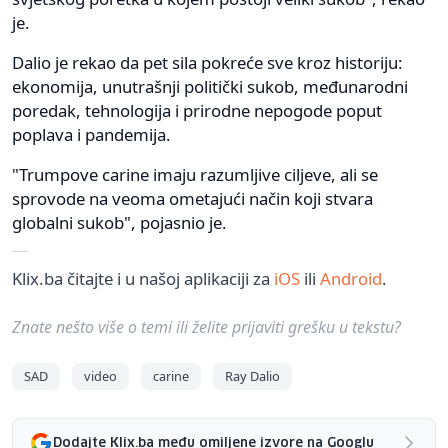
je.
Dalio je rekao da pet sila pokreće sve kroz historiju:
ekonomija, unutrašnji politički sukob, međunarodni
poredak, tehnologija i prirodne nepogode poput
poplava i pandemija.
"Trumpove carine imaju razumljive ciljeve, ali se
sprovode na veoma ometajući način koji stvara
globalni sukob", pojasnio je.
Klix.ba čitajte i u našoj aplikaciji za
iOS
ili
Android
.
Znate nešto više o temi ili želite prijaviti grešku u tekstu?
SAD
video
carine
Ray Dalio
Dodajte Klix.ba među omiljene izvore na Googlu