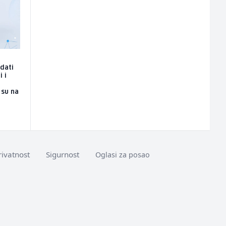
edati
i i
 su na
rivatnost
Sigurnost
Oglasi za posao