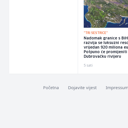
"TRI SESTRICE"
Nadomak granice s Bi
razvija se luksuzni res
vrijedan 920 miliona eu
Potpuno će promijeniti
Dubrovačku rivijeru
5 sati
Dojavite vijest
Impressu
Početna