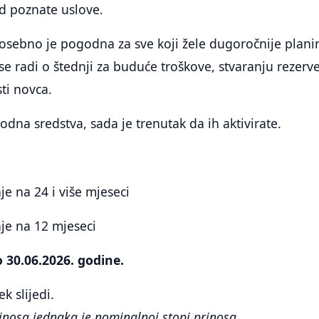
ed poznate uslove.
sebno je pogodna za sve koji žele dugoročnije planir
 se radi o štednji za buduće troškove, stvaranju rezerve 
ti novca.
odna sredstva, sada je trenutak da ih aktivirate.
je na 24 i više mjeseci
je na 12 mjeseci
o 30.06.2026. godine.
ek slijedi.
inosa jednaka je nominalnoj stopi prinosa.