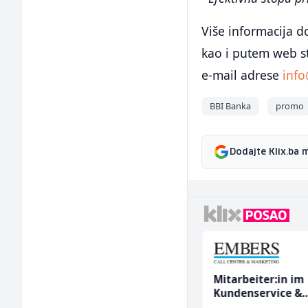
Više informacija d
kao i putem web s
e-mail adrese
inf
BBI Banka
promo
Dodajte Klix.ba 
Bravar -
Mitarbeiter:in im
Elektrozavarivač (m)
Kundenservice &
Support (m/w/d)