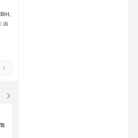
 BiH,
0
ili
ž)
Trgovac - Magacioner
Mašinski inženjer (m
(m/ž)
ž)