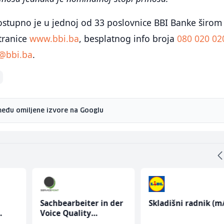
ostupno je u jednoj od 33 poslovnice BBI Banke širom
tranice
www.bbi.ba
, besplatnog info broja
080 020 02
o@bbi.ba
.
među omiljene izvore na Googlu
Sachbearbeiter in der
Skladišni radnik (m/
Voice Quality
Management (m/w)