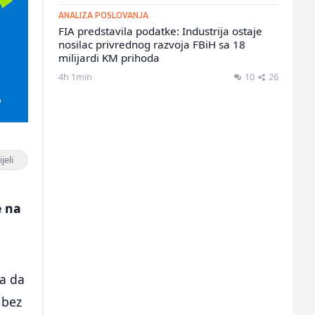
ANALIZA POSLOVANJA
FIA predstavila podatke: Industrija ostaje
nosilac privrednog razvoja FBiH sa 18
milijardi KM prihoda
4h 1min
10
26
jeli
e na
va da
 bez