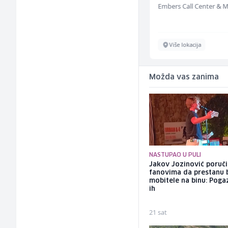
Mountain
Sarajevo
Više lokacija
Možda vas zanima
NASTUPAO U PULI
Jakov Jozinović poruč
fanovima da prestanu 
mobitele na binu: Pogaz
ih
21 sat