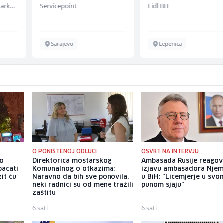
Embers Call Center & Marketing
Servicepoint
Lidl BH
Sarajevo
Lepenica
O PONIŠTENOJ ODLUCI
OSVRT NA INTERVJU
io
Direktorica mostarskog
Ambasada Rusije reagov
bacati
Komunalnog o otkazima:
izjavu ambasadora Nje
it ću
Naravno da bih sve ponovila,
u BiH: "Licemjerje u svo
neki radnici su od mene tražili
punom sjaju"
zaštitu
6 sati
6 sati