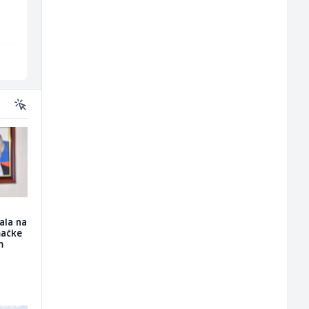
Amko komerc
Euro-Asfalt
Fojnica
Više lokacija
ala na
mačke
m