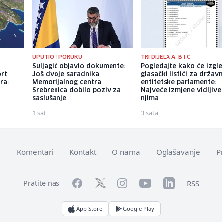
UPUTIO I PORUKU
TRI DIJELA A, B I C
H
Suljagić objavio dokumente:
Pogledajte kako će izgl
ort
Još dvoje saradnika
glasački listići za državn
ra:
Memorijalnog centra
entitetske parlamente:
Srebrenica dobilo poziv za
Najveće izmjene vidljive
saslušanje
njima
1 sat
3 sata
m
Komentari
Kontakt
O nama
Oglašavanje
P
Facebook
YouTube
LinkedIn
Twitter
Instagram
RSS
Pratite nas
App Store
Google Play