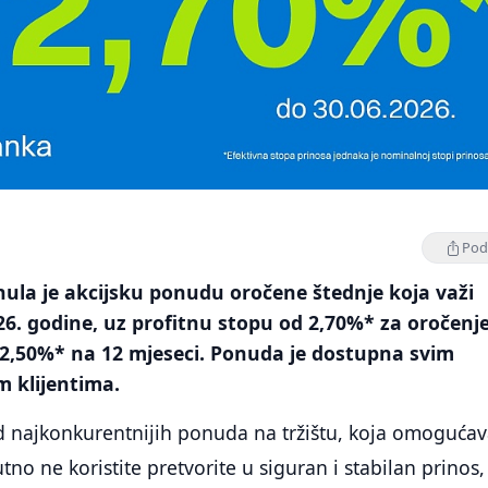
Podi
ula je akcijsku ponudu oročene štednje koja važi
6. godine, uz profitnu stopu od 2,70%* za oročenj
 i 2,50%* na 12 mjeseci. Ponuda je dostupna svim
m klijentima.
od najkonkurentnijih ponuda na tržištu, koja omoguća
tno ne koristite pretvorite u siguran i stabilan prinos,