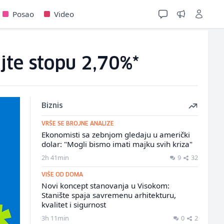
Posao
Video
jte stopu 2,70%*
Biznis
VRŠE SE BROJNE ANALIZE
Ekonomisti sa zebnjom gledaju u američki
dolar: "Mogli bismo imati majku svih kriza"
2h 41min
9
32
VIŠE OD DOMA
Novi koncept stanovanja u Visokom:
Stanište spaja savremenu arhitekturu,
kvalitet i sigurnost
3h 11min
0
2