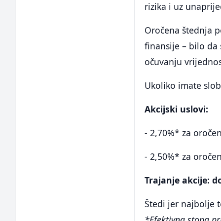
rizika i uz unaprij
Oročena štednja po
finansije – bilo da
očuvanju vrijednos
Ukoliko imate slob
Akcijski uslovi:
- 2,70%* za oročen
- 2,50%* za oročen
Trajanje akcije: d
Štedi jer najbolje t
*Efektivna stopa pr