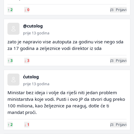
↑
2
↓
0
Prijavi
@cutolog
prije 13 godina
zato je napravio vise autoputa za godinu vise nego sda
za 17 godina a zeljeznice vodi direktor iz sda
↑
3
↓
3
Prijavi
ćutolog
prije 13 godina
Ministar bez ideja i volje da riješi niti jedan problem
ministarstva koje vodi. Pusti i ovo JP da stvori dug preko
100 miliona, kao željeznice pa reaguj, dotle će ti
mandat proći.
↑
2
↓
1
Prijavi