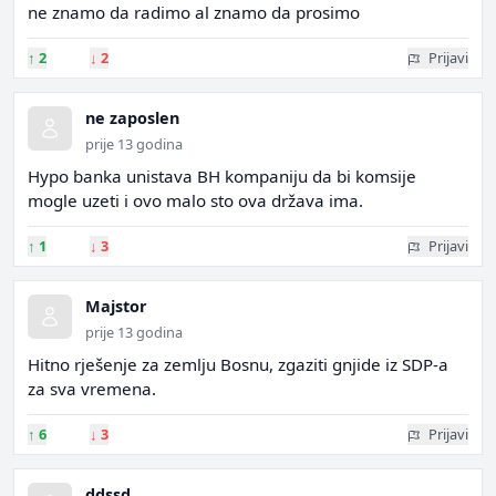
ne znamo da radimo al znamo da prosimo
↑
2
↓
2
Prijavi
ne zaposlen
prije 13 godina
Hypo banka unistava BH kompaniju da bi komsije
mogle uzeti i ovo malo sto ova država ima.
↑
1
↓
3
Prijavi
Majstor
prije 13 godina
Hitno rješenje za zemlju Bosnu, zgaziti gnjide iz SDP-a
za sva vremena.
↑
6
↓
3
Prijavi
ddssd