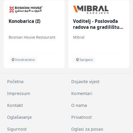
Konobarica (ž)
Voditelj - Poslovođa
radova na gradilištu
(m/ž)
Bosnian House Restaurant
Mibral
Inostranstvo
Sarajevo
Početna
Dojavite vijest
Impressum
Komentari
Kontakt
O nama
Oglašavanje
Privatnost
Sigurnost
Oglasi za posao