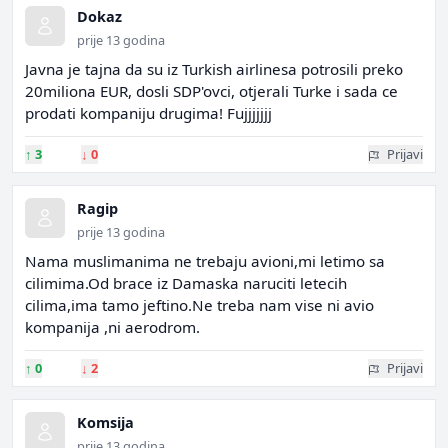
Dokaz
prije 13 godina
Javna je tajna da su iz Turkish airlinesa potrosili preko
20miliona EUR, dosli SDP'ovci, otjerali Turke i sada ce
prodati kompaniju drugima! Fujjjjjjj
↑
3
↓
0
Prijavi
Ragip
prije 13 godina
Nama muslimanima ne trebaju avioni,mi letimo sa
cilimima.Od brace iz Damaska naruciti letecih
cilima,ima tamo jeftino.Ne treba nam vise ni avio
kompanija ,ni aerodrom.
↑
0
↓
2
Prijavi
Komsija
prije 13 godina