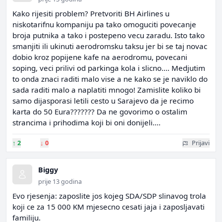
Kako rijesiti problem? Pretvoriti BH Airlines u
niskotarifnu kompaniju pa tako omoguciti povecanje
broja putnika a tako i postepeno vecu zaradu. Isto tako
smanjiti ili ukinuti aerodromsku taksu jer bi se taj novac
dobio kroz popijene kafe na aerodromu, povecani
soping, veci prilivi od parkinga kola i slicno.... Medjutim
to onda znaci raditi malo vise a ne kako se je naviklo do
sada raditi malo a naplatiti mnogo! Zamislite koliko bi
samo dijasporasi letili cesto u Sarajevo da je recimo
karta do 50 Eura??????? Da ne govorimo o ostalim
strancima i prihodima koji bi oni donijeli....
↑
2
↓
0
Prijavi
Biggy
prije 13 godina
Evo rjesenja: zaposlite jos kojeg SDA/SDP slinavog trola
koji ce za 15 000 KM mjesecno cesati jaja i zaposljavati
familiju.