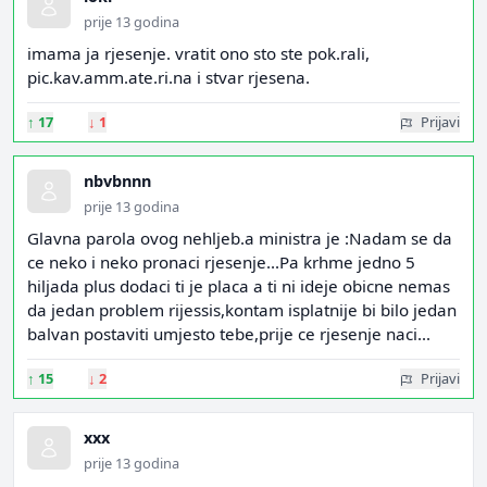
prije 13 godina
imama ja rjesenje. vratit ono sto ste pok.rali,
pic.kav.amm.ate.ri.na i stvar rjesena.
↑
17
↓
1
Prijavi
nbvbnnn
prije 13 godina
Glavna parola ovog nehljeb.a ministra je :Nadam se da
ce neko i neko pronaci rjesenje...Pa krhme jedno 5
hiljada plus dodaci ti je placa a ti ni ideje obicne nemas
da jedan problem rijessis,kontam isplatnije bi bilo jedan
balvan postaviti umjesto tebe,prije ce rjesenje naci...
↑
15
↓
2
Prijavi
xxx
prije 13 godina