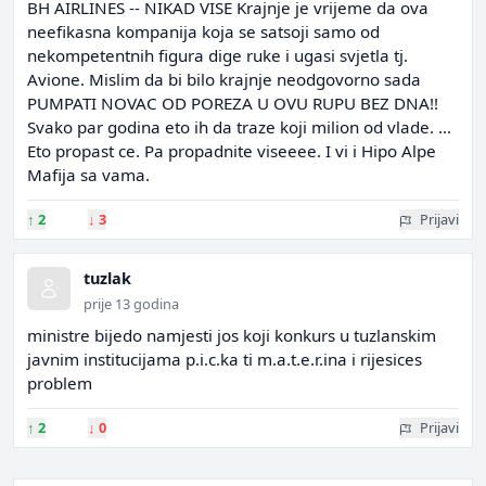
BH AIRLINES -- NIKAD VISE Krajnje je vrijeme da ova
neefikasna kompanija koja se satsoji samo od
nekompetentnih figura dige ruke i ugasi svjetla tj.
Avione. Mislim da bi bilo krajnje neodgovorno sada
PUMPATI NOVAC OD POREZA U OVU RUPU BEZ DNA!!
Svako par godina eto ih da traze koji milion od vlade. ...
Eto propast ce. Pa propadnite viseeee. I vi i Hipo Alpe
Mafija sa vama.
↑
2
↓
3
Prijavi
tuzlak
prije 13 godina
ministre bijedo namjesti jos koji konkurs u tuzlanskim
javnim institucijama p.i.c.ka ti m.a.t.e.r.ina i rijesices
problem
↑
2
↓
0
Prijavi