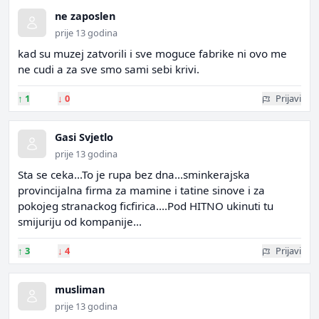
ne zaposlen
prije 13 godina
kad su muzej zatvorili i sve moguce fabrike ni ovo me
ne cudi a za sve smo sami sebi krivi.
↑
1
↓
0
Prijavi
Gasi Svjetlo
prije 13 godina
Sta se ceka...To je rupa bez dna...sminkerajska
provincijalna firma za mamine i tatine sinove i za
pokojeg stranackog ficfirica....Pod HITNO ukinuti tu
smijuriju od kompanije...
↑
3
↓
4
Prijavi
musliman
prije 13 godina