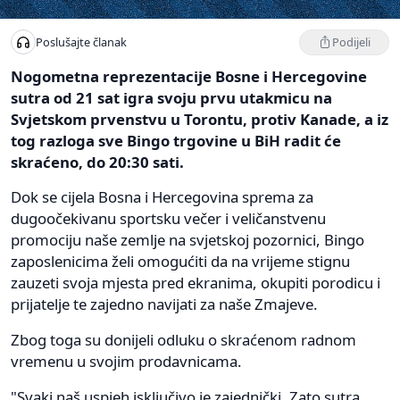
Podijeli
Poslušajte članak
Nogometna reprezentacije Bosne i Hercegovine
sutra od 21 sat igra svoju prvu utakmicu na
Svjetskom prvenstvu u Torontu, protiv Kanade, a iz
tog razloga sve Bingo trgovine u BiH radit će
skraćeno, do 20:30 sati.
Dok se cijela Bosna i Hercegovina sprema za
dugoočekivanu sportsku večer i veličanstvenu
promociju naše zemlje na svjetskoj pozornici, Bingo
zaposlenicima želi omogućiti da na vrijeme stignu
zauzeti svoja mjesta pred ekranima, okupiti porodicu i
prijatelje te zajedno navijati za naše Zmajeve.
Zbog toga su donijeli odluku o skraćenom radnom
vremenu u svojim prodavnicama.
"Svaki naš uspjeh isključivo je zajednički. Zato sutra