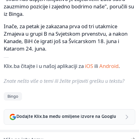
zauzmimo pozicije i zajedno bodrimo naše", poručili su
iz Binga.
Inače, za petak je zakazana prva od tri utakmice
Zmajeva u grupi B na Svjetskom prvenstvu, a nakon
Kanade, BiH će igrati još sa Švicarskom 18. juna i
Katarom 24. juna.
Klix.ba čitajte i u našoj aplikaciji za
iOS
ili
Android
.
Znate nešto više o temi ili želite prijaviti grešku u tekstu?
Bingo
Dodajte Klix.ba među omiljene izvore na Googlu