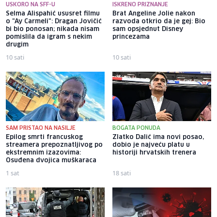
USKORO NA SFF-U
ISKRENO PRIZNANJE
Selma Alispahić ususret filmu
Brat Angeline Jolie nakon
o "Ay Carmeli": Dragan Jovičić
razvoda otkrio da je gej: Bio
bi bio ponosan; nikada nisam
sam opsjednut Disney
pomislila da igram s nekim
princezama
drugim
10 sati
10 sati
SAM PRISTAO NA NASILJE
BOGATA PONUDA
Epilog smrti francuskog
Zlatko Dalić ima novi posao,
streamera prepoznatljivog po
dobio je najveću platu u
ekstremnim izazovima:
historiji hrvatskih trenera
Osuđena dvojica muškaraca
1 sat
18 sati