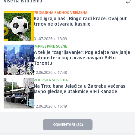
Više na istu temu
PROMJENA RADNOG VREMENA
Kad igraju naši, Bingo radi kraće: Ovaj put
trgovine otvaraju kasnije
01.07.2026. u 13:09
IMPRESIVNE SCENE
A tek je "zagrijavanje": Pogledajte navijanje
i atmosferu koju prave navijači BiH u
Torontu
12.06.2026. u 17:48
PODRŠKA SUSJEDA
Na Trgu bana Jelačića u Zagrebu večeras
javno gledanje utakmice BiH i Kanade
12.06.2026. u 16:49
KOMENTARI (52)