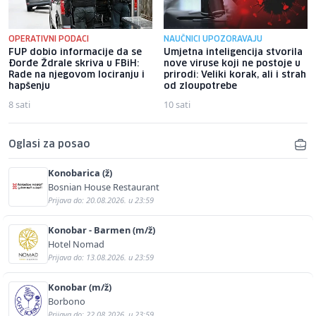
OPERATIVNI PODACI
NAUČNICI UPOZORAVAJU
FUP dobio informacije da se
Umjetna inteligencija stvorila
Đorđe Ždrale skriva u FBiH:
nove viruse koji ne postoje u
Rade na njegovom lociranju i
prirodi: Veliki korak, ali i strah
hapšenju
od zloupotrebe
8 sati
10 sati
Oglasi za posao
Konobarica (ž)
Bosnian House Restaurant
Prijava do: 20.08.2026. u 23:59
Konobar - Barmen (m/ž)
Hotel Nomad
Prijava do: 13.08.2026. u 23:59
Konobar (m/ž)
Borbono
Prijava do: 22.08.2026. u 23:59