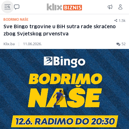
1.5k
BODRIMO NAŠE
Sve Bingo trgovine u BiH sutra rade skraćeno
zbog Svjetskog prvenstva
Klix.ba
|
11.06.2026.
52