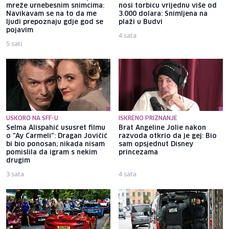
mreže urnebesnim snimcima:
nosi torbicu vrijednu više od
Navikavam se na to da me
3.000 dolara: Snimljena na
ljudi prepoznaju gdje god se
plaži u Budvi
pojavim
4 sata
5 sati
USKORO NA SFF-U
ISKRENO PRIZNANJE
Selma Alispahić ususret filmu
Brat Angeline Jolie nakon
o "Ay Carmeli": Dragan Jovičić
razvoda otkrio da je gej: Bio
bi bio ponosan; nikada nisam
sam opsjednut Disney
pomislila da igram s nekim
princezama
drugim
3 sata
4 sata