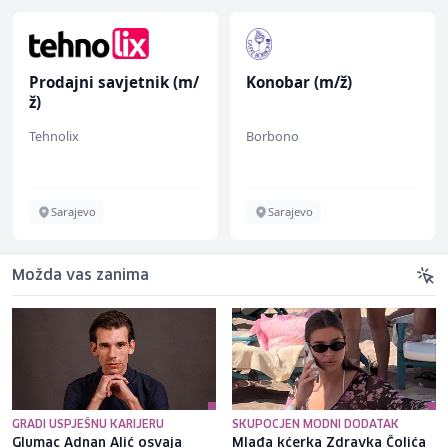
Prodajni savjetnik (m/
Konobar (m/ž)
ž)
Tehnolix
Borbono
Sarajevo
Sarajevo
Možda vas zanima
GRADI USPJEŠNU KARIJERU
SKUPOCJEN MODNI DODATAK
Glumac Adnan Alić osvaja
Mlađa kćerka Zdravka Čolića