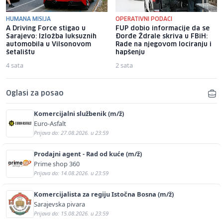
HUMANA MISIJA
OPERATIVNI PODACI
A Driving Force stigao u
FUP dobio informacije da se
Sarajevo: Izložba luksuznih
Đorđe Ždrale skriva u FBiH:
automobila u Vilsonovom
Rade na njegovom lociranju i
šetalištu
hapšenju
4 sata
2 sata
Oglasi za posao
Komercijalni službenik (m/ž)
Euro-Asfalt
Prijava do: 27.08.2026. u 23:59
Prodajni agent - Rad od kuće (m/ž)
Prime shop 360
Prijava do: 14.08.2026. u 23:59
Komercijalista za regiju Istočna Bosna (m/ž)
Sarajevska pivara
Prijava do: 15.08.2026. u 23:59