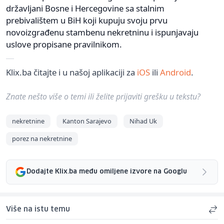
državljani Bosne i Hercegovine sa stalnim
prebivalištem u BiH koji kupuju svoju prvu
novoizgrađenu stambenu nekretninu i ispunjavaju
uslove propisane pravilnikom.
Klix.ba čitajte i u našoj aplikaciji za
iOS
ili
Android
.
Znate nešto više o temi ili želite prijaviti grešku u tekstu?
nekretnine
Kanton Sarajevo
Nihad Uk
porez na nekretnine
Dodajte Klix.ba među omiljene izvore na Googlu
Više na istu temu