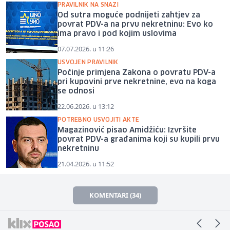
PRAVILNIK NA SNAZI
Od sutra moguće podnijeti zahtjev za
povrat PDV-a na prvu nekretninu: Evo ko
ima pravo i pod kojim uslovima
07.07.2026. u 11:26
USVOJEN PRAVILNIK
Počinje primjena Zakona o povratu PDV-a
pri kupovini prve nekretnine, evo na koga
se odnosi
22.06.2026. u 13:12
POTREBNO USVOJITI AKTE
Magazinović pisao Amidžiću: Izvršite
povrat PDV-a građanima koji su kupili prvu
nekretninu
21.04.2026. u 11:52
KOMENTARI (34)