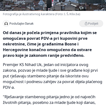
Fotografija je ilustrativnog karaktera (Foto: I. Š./Klix.ba)
Podijeli
Poslušajte članak
Od danas je počela primjena pravilnika kojim se
omogućava povrat PDV-a pri kupovini prve
nekretnine, čime je građanima Bosne i
Hercegovine konačno omogućeno da ostvare
pravo koje je zakonom ranije predviđeno.
Premijer KS Nihad Uk, jedan od inicijatora ovog
zakona, pozvao je mlade ljude i sve građane koji prvi
put rješavaju stambeno pitanje da iskoriste ovu
mogućnost i podnesu zahtjev za povrat dijela plaćenog
PDV-a.
"Rješavanje stambenog pitanja jedno je od najvećih
životnih pitanja, posebno za mlade ljude koji danas,