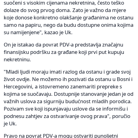
suočeni s visokim cijenama nekretnina, često teško
dolaze do svog prvog doma. Zato je važno da mjere
koje donose konkretno olakšanje građanima ne ostanu
samo na papiru, nego da budu dostupne onima kojima
su namijenjene", kazao je Uk.
On je istakao da povrat PDV-a predstavlja značajnu
finansijsku podršku za građane koji prvi put kupuju
nekretninu.
"Mladi ljudi moraju imati razlog da ostanu i grade svoj
život ovdje. Ne možemo ih pozivati da ostanu u Bosni i
Hercegovini, a istovremeno zanemariti prepreke s
kojima se suočavaju. Dostupnije stanovanje jedan je od
važnih uslova za sigurniju budućnost mladih porodica.
Pozivam sve koji ispunjavaju uslove da se informišu i
podnesu zahtjev za ostvarivanje ovog prava", poručio
je Uk.
Pravo na povrat PDV-a mogu ostvariti punoljetni