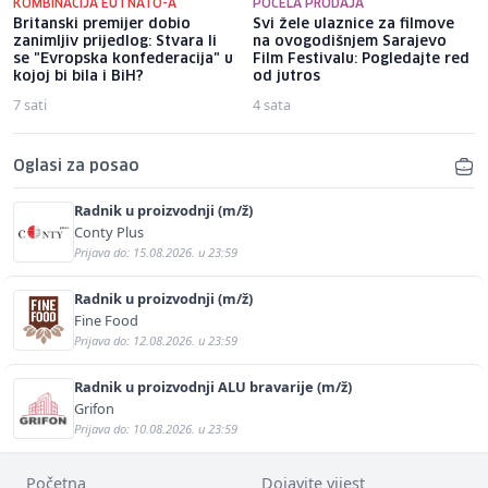
KOMBINACIJA EU I NATO-A
POČELA PRODAJA
Britanski premijer dobio
Svi žele ulaznice za filmove
zanimljiv prijedlog: Stvara li
na ovogodišnjem Sarajevo
se "Evropska konfederacija" u
Film Festivalu: Pogledajte red
kojoj bi bila i BiH?
od jutros
7 sati
4 sata
Oglasi za posao
Radnik u proizvodnji (m/ž)
Conty Plus
Prijava do: 15.08.2026. u 23:59
Radnik u proizvodnji (m/ž)
Fine Food
Prijava do: 12.08.2026. u 23:59
Radnik u proizvodnji ALU bravarije (m/ž)
Grifon
Prijava do: 10.08.2026. u 23:59
Početna
Dojavite vijest