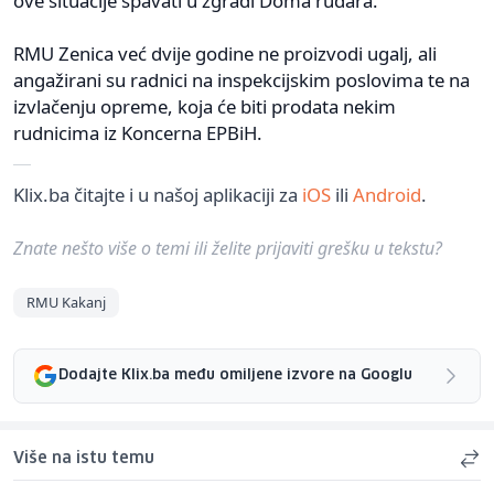
ove situacije spavati u zgradi Doma rudara.
RMU Zenica već dvije godine ne proizvodi ugalj, ali
angažirani su radnici na inspekcijskim poslovima te na
izvlačenju opreme, koja će biti prodata nekim
rudnicima iz Koncerna EPBiH.
Klix.ba čitajte i u našoj aplikaciji za
iOS
ili
Android
.
Znate nešto više o temi ili želite prijaviti grešku u tekstu?
RMU Kakanj
Dodajte Klix.ba među omiljene izvore na Googlu
Više na istu temu