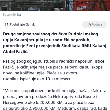
Foto: Klix.ba
Podijeli
Poslušajte članak
Druga smjena zavisnog društva Rudnici mrkog
uglja Kakanj stupila je u radnički neposluh,
potvrdio je Feni predsjednik Sindikata RMU Kakanj
Abdel Fazlić.
Razlog zbog kojeg su stupili u radnički neposluh, ističe
Fazlić, je kašnjenje majske plaće, te tvrdi da su iskopali
dovoljne količine uglja. Plaća se u ovom
rudniku, isplaćuje oko 10. u mjesecu.
"Mi smo iskopali dovoljne količine uglja, naša je faktura
prema Javnom preduzeću Elektroprivreda Bosne i
Hercegovine oko 6.200.000 KM, a za plaću treba
osigurati oko 2.900.000 KM. Međutim, džaba rad, kada