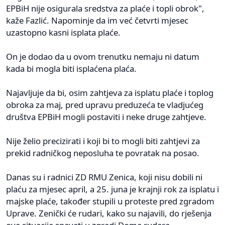
EPBiH nije osigurala sredstva za plaće i topli obrok",
kaže Fazlić. Napominje da im već četvrti mjesec
uzastopno kasni isplata plaće.
On je dodao da u ovom trenutku nemaju ni datum
kada bi mogla biti isplaćena plaća.
Najavljuje da bi, osim zahtjeva za isplatu plaće i toplog
obroka za maj, pred upravu preduzeća te vladjućeg
društva EPBiH mogli postaviti i neke druge zahtjeve.
Nije želio precizirati i koji bi to mogli biti zahtjevi za
prekid radničkog neposluha te povratak na posao.
Danas su i radnici ZD RMU Zenica, koji nisu dobili ni
plaću za mjesec april, a 25. juna je krajnji rok za isplatu i
majske plaće, također stupili u proteste pred zgradom
Uprave. Zenički će rudari, kako su najavili, do rješenja