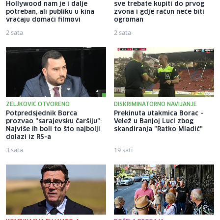
Hollywood nam je i dalje
sve trebate kupiti do prvog
potreban, ali publiku u kina
zvona i gdje račun neće biti
vraćaju domaći filmovi
ogroman
2 sata
2 sata
ZELJKOVIĆ OTVORENO
DISKRIMINATORNO NAVIJANJE
Potpredsjednik Borca
Prekinuta utakmica Borac -
prozvao "sarajevsku čaršiju":
Velež u Banjoj Luci zbog
Najviše ih boli to što najbolji
skandiranja "Ratko Mladić"
dolazi iz RS-a
3 sata
19 sati