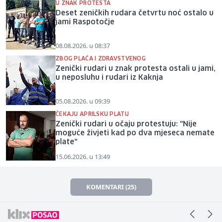
U ZNAK PROTESTA
Deset zeničkih rudara četvrtu noć ostalo u
jami Raspotočje
08.08.2026. u 08:37
ZBOG PLAĆA I ZDRAVSTVENOG
Zenički rudari u znak protesta ostali u jami,
u neposluhu i rudari iz Kaknja
05.08.2026. u 09:39
ČEKAJU APRILSKU PLATU
Zenički rudari u očaju protestuju: "Nije
moguće živjeti kad po dva mjeseca nemate
plate"
15.06.2026. u 13:49
KOMENTARI (25)