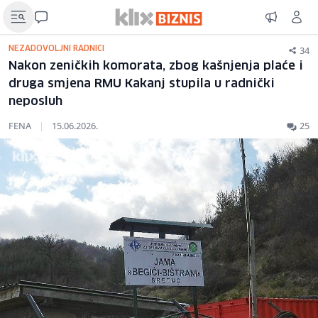
34
NEZADOVOLJNI RADNICI
Nakon zeničkih komorata, zbog kašnjenja plaće i
druga smjena RMU Kakanj stupila u radnički
neposluh
FENA
|
15.06.2026.
25