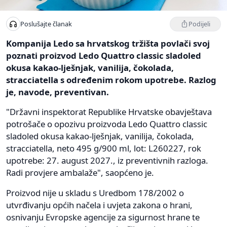
Podijeli
Poslušajte članak
Kompanija Ledo sa hrvatskog tržišta povlači svoj
poznati proizvod Ledo Quattro classic sladoled
okusa kakao-lješnjak, vanilija, čokolada,
stracciatella s određenim rokom upotrebe. Razlog
je, navode, preventivan.
"Državni inspektorat Republike Hrvatske obavještava
potrošače o opozivu proizvoda Ledo Quattro classic
sladoled okusa kakao-lješnjak, vanilija, čokolada,
stracciatella, neto 495 g/900 ml, lot: L260227, rok
upotrebe: 27. august 2027., iz preventivnih razloga.
Radi provjere ambalaže", saopćeno je.
Proizvod nije u skladu s Uredbom 178/2002 o
utvrđivanju općih načela i uvjeta zakona o hrani,
osnivanju Evropske agencije za sigurnost hrane te