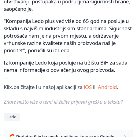
utvrđivanju postupaka u područjima sigurnosti hrane,
saopćeno je.
"Kompanija Ledo plus već više od 65 godina posluje u
skladu s najvišim industrijskim standardima. Sigurnost
potrošača nam je na prvom mjestu, a održavanje
vrhunske razine kvalitete naših proizvoda naš je
prioritet", poručili su iz Leda.
Iz kompanije Ledo koja posluje na tržištu BiH za sada
nema informacije o povlačenju ovog proizvoda.
Klix.ba čitajte i u našoj aplikaciji za
iOS
ili
Android
.
Znate nešto više o temi ili želite prijaviti grešku u tekstu?
Ledo