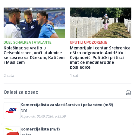
DUEL SCHALKEA I ATALANTE
UPUTILI UPOZORENJE
Kolašinac se vratio u
Memorijalni centar Srebrenica
Gelsenkirchen, uoči utakmice
oštro odgovorio Amidžiću i
se susreo sa Džekom, Katićem
Cvijanović: Politički pritisci
i Muslićem
imat će međunarodne
posljedice
2 sata
1 sat
Oglasi za posao
Komercijalista za slastičarstvo i pekarstvo (m/ž)
DDI
Prijava do: 06.09.2026. u 23:59
Komercijalista (m/ž)
Voćar