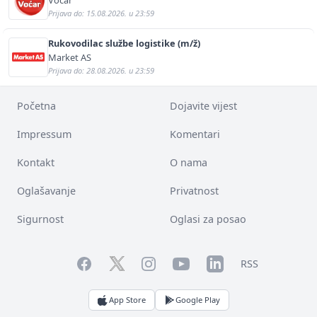
Prijava do: 15.08.2026. u 23:59
Rukovodilac službe logistike (m/ž)
Market AS
Prijava do: 28.08.2026. u 23:59
Početna
Dojavite vijest
Impressum
Komentari
Kontakt
O nama
Oglašavanje
Privatnost
Sigurnost
Oglasi za posao
Facebook
YouTube
LinkedIn
Twitter
Instagram
RSS
App Store
Google Play