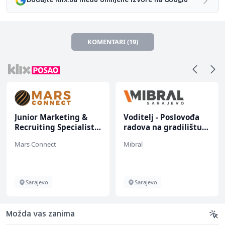
Dodajte Klix.ba među omiljene izvore na Googlu
KOMENTARI (19)
Junior Marketing &
Voditelj - Poslovođa
Recruiting Specialist
radova na gradilištu
(m/ž)
(m/ž)
Mars Connect
Mibral
Sarajevo
Sarajevo
Možda vas zanima