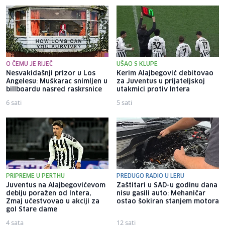
O ČEMU JE RIJEČ
UŠAO S KLUPE
Nesvakidašnji prizor u Los
Kerim Alajbegović debitovao
Angelesu: Muškarac snimljen u
za Juventus u prijateljskoj
billboardu nasred raskrsnice
utakmici protiv Intera
6 sati
5 sati
PRIPREME U PERTHU
PREDUGO RADIO U LERU
Juventus na Alajbegovićevom
Zaštitari u SAD-u godinu dana
debiju poražen od Intera,
nisu gasili auto: Mehaničar
Zmaj učestvovao u akciji za
ostao šokiran stanjem motora
gol Stare dame
4 sata
12 sati