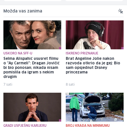
Možda vas zanima
USKORO NA SFF-U
ISKRENO PRIZNANJE
Selma Alispahić ususret filmu
Brat Angeline Jolie nakon
o "Ay Carmeli": Dragan Jovičić
razvoda otkrio da je gej: Bio
bi bio ponosan; nikada nisam
sam opsjednut Disney
pomislila da igram s nekim
princezama
drugim
7 sati
8 sati
GRADI USPJEŠNU KARIJERU
BROJ KRAĐA NA MINIMUMU