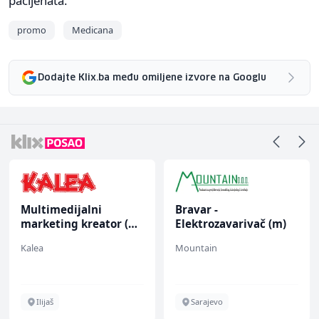
pacijenata.
promo
Medicana
Dodajte Klix.ba među omiljene izvore na Googlu
Multimedijalni
Bravar -
marketing kreator (m/
Elektrozavarivač (m)
ž)
Kalea
Mountain
Ilijaš
Sarajevo