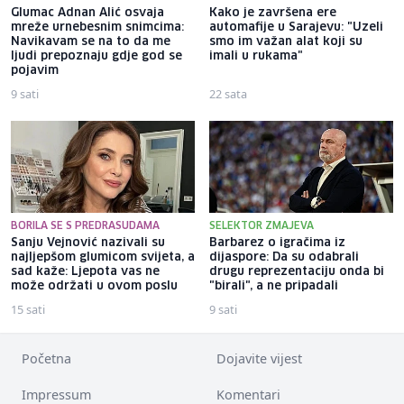
Glumac Adnan Alić osvaja
Kako je završena ere
mreže urnebesnim snimcima:
automafije u Sarajevu: "Uzeli
Navikavam se na to da me
smo im važan alat koji su
ljudi prepoznaju gdje god se
imali u rukama"
pojavim
9 sati
22 sata
BORILA SE S PREDRASUDAMA
SELEKTOR ZMAJEVA
Sanju Vejnović nazivali su
Barbarez o igračima iz
najljepšom glumicom svijeta, a
dijaspore: Da su odabrali
sad kaže: Ljepota vas ne
drugu reprezentaciju onda bi
može održati u ovom poslu
"birali", a ne pripadali
15 sati
9 sati
Početna
Dojavite vijest
Impressum
Komentari