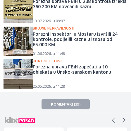
Porezna uprava FBiH u 238 kontrola izrekla
360.200 KM novčanih kazni
13.07.2026. u 09:07
BROJNE NEPRAVILNOSTI
Porezni inspektori u Mostaru izvršili 24
kontrole, podijelili kazne u iznosu od
65.000 KM
01.06.2026. u 11:48
KONTROLE U USK
Porezna uprava FBiH zapečatila 10
objekata u Unsko-sanskom kantonu
25.05.2026. u 11:28
KOMENTARI (39)