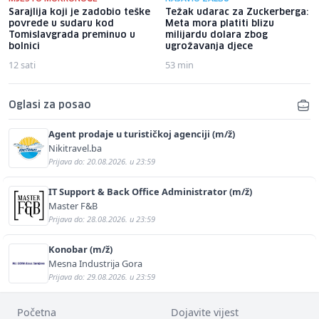
Sarajlija koji je zadobio teške
Težak udarac za Zuckerberga:
povrede u sudaru kod
Meta mora platiti blizu
Tomislavgrada preminuo u
milijardu dolara zbog
bolnici
ugrožavanja djece
12 sati
53 min
Oglasi za posao
Agent prodaje u turističkoj agenciji (m/ž)
Nikitravel.ba
Prijava do: 20.08.2026. u 23:59
IT Support & Back Office Administrator (m/ž)
Master F&B
Prijava do: 28.08.2026. u 23:59
Konobar (m/ž)
Mesna Industrija Gora
Prijava do: 29.08.2026. u 23:59
Početna
Dojavite vijest