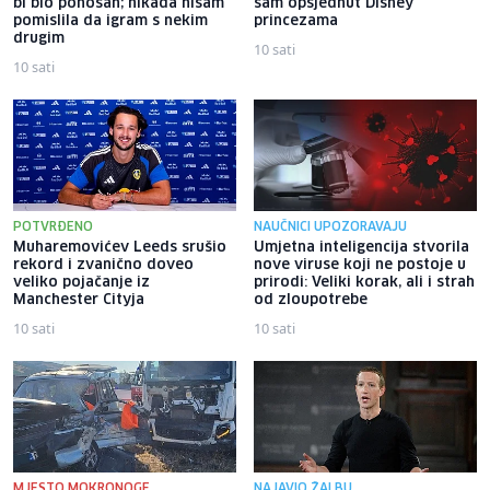
bi bio ponosan; nikada nisam
sam opsjednut Disney
pomislila da igram s nekim
princezama
drugim
10 sati
10 sati
POTVRĐENO
NAUČNICI UPOZORAVAJU
Muharemovićev Leeds srušio
Umjetna inteligencija stvorila
rekord i zvanično doveo
nove viruse koji ne postoje u
veliko pojačanje iz
prirodi: Veliki korak, ali i strah
Manchester Cityja
od zloupotrebe
10 sati
10 sati
MJESTO MOKRONOGE
NAJAVIO ŽALBU