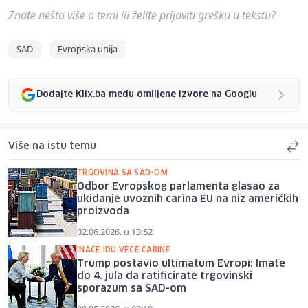
Znate nešto više o temi ili želite prijaviti grešku u tekstu?
SAD
Evropska unija
Dodajte Klix.ba među omiljene izvore na Googlu
Više na istu temu
TRGOVINA SA SAD-OM
Odbor Evropskog parlamenta glasao za
ukidanje uvoznih carina EU na niz američkih
proizvoda
02.06.2026. u 13:52
INAČE IDU VEĆE CARINE
Trump postavio ultimatum Evropi: Imate
do 4. jula da ratificirate trgovinski
sporazum sa SAD-om