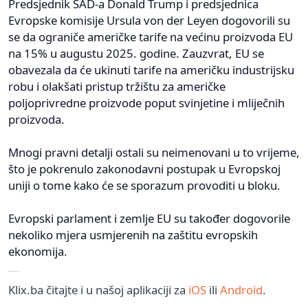
Predsjednik SAD-a Donald Trump i predsjednica
Evropske komisije Ursula von der Leyen dogovorili su
se da ograniče američke tarife na većinu proizvoda EU
na 15% u augustu 2025. godine. Zauzvrat, EU se
obavezala da će ukinuti tarife na američku industrijsku
robu i olakšati pristup tržištu za američke
poljoprivredne proizvode poput svinjetine i mliječnih
proizvoda.
Mnogi pravni detalji ostali su neimenovani u to vrijeme,
što je pokrenulo zakonodavni postupak u Evropskoj
uniji o tome kako će se sporazum provoditi u bloku.
Evropski parlament i zemlje EU su također dogovorile
nekoliko mjera usmjerenih na zaštitu evropskih
ekonomija.
Klix.ba čitajte i u našoj aplikaciji za
iOS
ili
Android
.