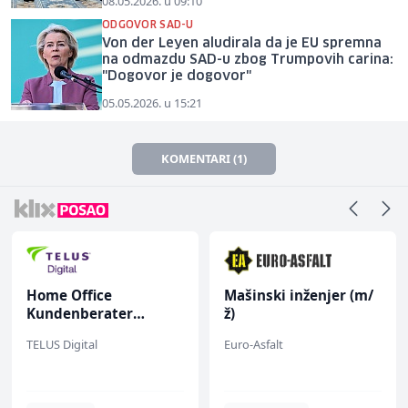
08.05.2026. u 09:10
ODGOVOR SAD-U
Von der Leyen aludirala da je EU spremna
na odmazdu SAD-u zbog Trumpovih carina:
"Dogovor je dogovor"
05.05.2026. u 15:21
KOMENTARI (1)
Home Office
Mašinski inženjer (m/
Kundenberater
ž)
(m/w/d) für ein
TELUS Digital
Euro-Asfalt
renommiertes
Schuhunternehmen