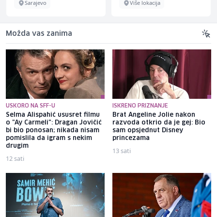
Sarajevo
Više lokacija
Možda vas zanima
USKORO NA SFF-U
ISKRENO PRIZNANJE
Selma Alispahić ususret filmu
Brat Angeline Jolie nakon
o "Ay Carmeli": Dragan Jovičić
razvoda otkrio da je gej: Bio
bi bio ponosan; nikada nisam
sam opsjednut Disney
pomislila da igram s nekim
princezama
drugim
13 sati
12 sati