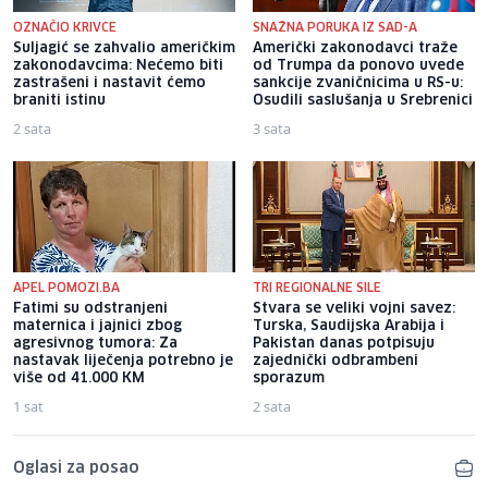
OZNAČIO KRIVCE
SNAŽNA PORUKA IZ SAD-A
Suljagić se zahvalio američkim
Američki zakonodavci traže
zakonodavcima: Nećemo biti
od Trumpa da ponovo uvede
zastrašeni i nastavit ćemo
sankcije zvaničnicima u RS-u:
braniti istinu
Osudili saslušanja u Srebrenici
2 sata
3 sata
APEL POMOZI.BA
TRI REGIONALNE SILE
Fatimi su odstranjeni
Stvara se veliki vojni savez:
maternica i jajnici zbog
Turska, Saudijska Arabija i
agresivnog tumora: Za
Pakistan danas potpisuju
nastavak liječenja potrebno je
zajednički odbrambeni
više od 41.000 KM
sporazum
1 sat
2 sata
Oglasi za posao