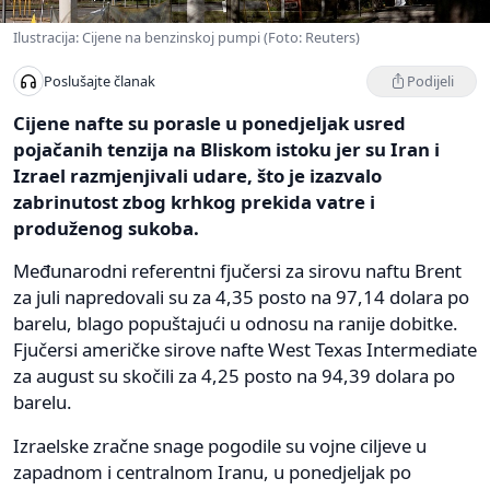
Ilustracija: Cijene na benzinskoj pumpi (Foto: Reuters)
Podijeli
Poslušajte članak
Cijene nafte su porasle u ponedjeljak usred
pojačanih tenzija na Bliskom istoku jer su Iran i
Izrael razmjenjivali udare, što je izazvalo
zabrinutost zbog krhkog prekida vatre i
produženog sukoba.
Međunarodni referentni fjučersi za sirovu naftu Brent
za juli napredovali su za 4,35 posto na 97,14 dolara po
barelu, blago popuštajući u odnosu na ranije dobitke.
Fjučersi američke sirove nafte West Texas Intermediate
za august su skočili za 4,25 posto na 94,39 dolara po
barelu.
Izraelske zračne snage pogodile su vojne ciljeve u
zapadnom i centralnom Iranu, u ponedjeljak po