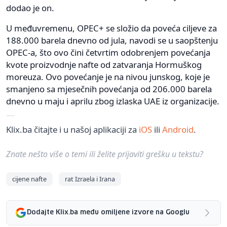
dodao je on.
U međuvremenu, OPEC+ se složio da poveća ciljeve za
188.000 barela dnevno od jula, navodi se u saopštenju
OPEC-a, što ovo čini četvrtim odobrenjem povećanja
kvote proizvodnje nafte od zatvaranja Hormuškog
moreuza. Ovo povećanje je na nivou junskog, koje je
smanjeno sa mjesečnih povećanja od 206.000 barela
dnevno u maju i aprilu zbog izlaska UAE iz organizacije.
Klix.ba čitajte i u našoj aplikaciji za
iOS
ili
Android
.
Znate nešto više o temi ili želite prijaviti grešku u tekstu?
cijene nafte
rat Izraela i Irana
Dodajte Klix.ba među omiljene izvore na Googlu