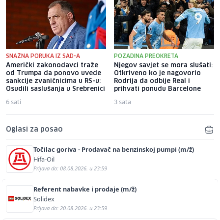
SNAŽNA PORUKA IZ SAD-A
POZADINA PREOKRETA
Američki zakonodavci traže
Njegov savjet se mora slušati:
od Trumpa da ponovo uvede
Otkriveno ko je nagovorio
sankcije zvaničnicima u RS-u:
Rodrija da odbije Real i
Osudili saslušanja u Srebrenici
prihvati ponudu Barcelone
6 sati
3 sata
Oglasi za posao
Točilac goriva - Prodavač na benzinskoj pumpi (m/ž)
Hifa-Oil
Prijava do: 08.08.2026. u 23:59
Referent nabavke i prodaje (m/ž)
Solidex
Prijava do: 20.08.2026. u 23:59