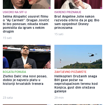
USKORO NA SFF-U
ISKRENO PRIZNANJE
Selma Alispahić ususret filmu
Brat Angeline Jolie nakon
o "Ay Carmeli": Dragan Jovičić
razvoda otkrio da je gej: Bio
bi bio ponosan; nikada nisam
sam opsjednut Disney
pomislila da igram s nekim
princezama
drugim
15 sati
15 sati
BOGATA PONUDA
ZAHTJEVNO POŽARIŠTE
Zlatko Dalić ima novi posao,
Helikopteri Oružanih snaga
dobio je najveću platu u
BiH gase požar na
historiji hrvatskih trenera
nepristupačnom terenu kod
Konjica, gust dim otežava
gašenje
23 sata
29 min