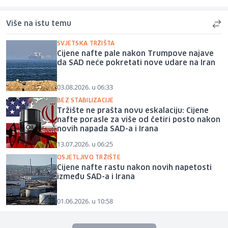
Više na istu temu
SVJETSKA TRŽIŠTA
Cijene nafte pale nakon Trumpove najave
da SAD neće pokretati nove udare na Iran
03.08.2026. u 06:33
BEZ STABILIZACIJE
Tržište ne prašta novu eskalaciju: Cijene
nafte porasle za više od četiri posto nakon
novih napada SAD-a i Irana
13.07.2026. u 06:25
OSJETLJIVO TRŽIŠTE
Cijene nafte rastu nakon novih napetosti
između SAD-a i Irana
01.06.2026. u 10:58