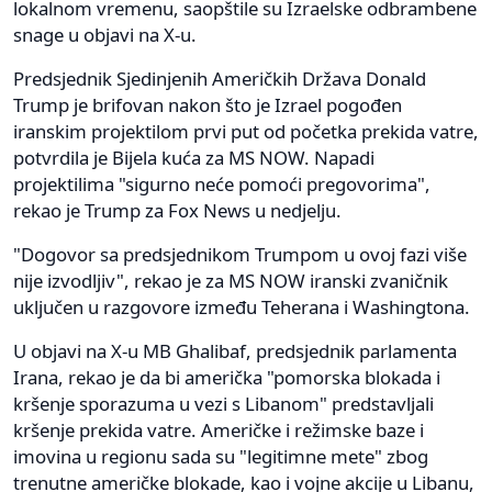
lokalnom vremenu, saopštile su Izraelske odbrambene
snage u objavi na X-u.
Predsjednik Sjedinjenih Američkih Država Donald
Trump je brifovan nakon što je Izrael pogođen
iranskim projektilom prvi put od početka prekida vatre,
potvrdila je Bijela kuća za MS NOW. Napadi
projektilima "sigurno neće pomoći pregovorima",
rekao je Trump za Fox News u nedjelju.
"Dogovor sa predsjednikom Trumpom u ovoj fazi više
nije izvodljiv", rekao je za MS NOW iranski zvaničnik
uključen u razgovore između Teherana i Washingtona.
U objavi na X-u MB Ghalibaf, predsjednik parlamenta
Irana, rekao je da bi američka "pomorska blokada i
kršenje sporazuma u vezi s Libanom" predstavljali
kršenje prekida vatre. Američke i režimske baze i
imovina u regionu sada su "legitimne mete" zbog
trenutne američke blokade, kao i vojne akcije u Libanu,