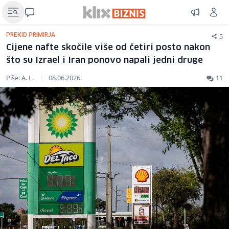
5
PREKID PRIMIRJA
Cijene nafte skočile više od četiri posto nakon
što su Izrael i Iran ponovo napali jedni druge
Piše: A. L.
|
08.06.2026.
11