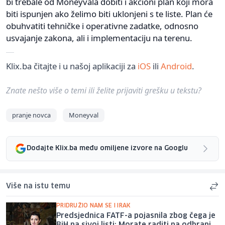
bi trebale od Moneyvala dobiti i akcioni plan koji mora
biti ispunjen ako želimo biti uklonjeni s te liste. Plan će
obuhvatiti tehničke i operativne zadatke, odnosno
usvajanje zakona, ali i implementaciju na terenu.
Klix.ba čitajte i u našoj aplikaciji za
iOS
ili
Android
.
Znate nešto više o temi ili želite prijaviti grešku u tekstu?
pranje novca
Moneyval
Dodajte Klix.ba među omiljene izvore na Googlu
Više na istu temu
PRIDRUŽIO NAM SE I IRAK
Predsjednica FATF-a pojasnila zbog čega je
BiH na sivoj listi: Morate raditi na odbrani