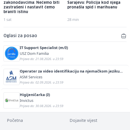
zakonodavcima: Nećemo biti
Sarajevu: Policija kod njega
zastrašeni i nastavit ćemo
pronašla spid i marihuanu
braniti istinu
1 sat
28 min
Oglasi za posao
IT Support Specialist (m/ž)
USZ Dom Familia
Prijava do: 21.08.2026. u 23:59
Operater za video identifikaciju na njemačkom jeziku
(m/ž)
ASM Services
Prijava do: 02.09.2026. u 23:59
Higijeničarka (ž)
Invictus
Prijava do: 30.08.2026. u 23:59
Početna
Dojavite vijest