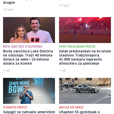
drugim
12 sati
12 sati
NOVI ZAHTJEV U SLOVENIJI
SPEKTAKULARAN PRIZOR
Bivša zaručnica Luke Dončića
Salah predstavljen na krcatom
ne odustaje: Traži 40 miliona
stadionu Trabzonspora,
dolara za sebe i 10 miliona
41.000 navijača napravilo
dolara za kćerke
atmosferu za pamćenje
1 sat
1 sat
OZNAČIO KRIVCE
AKCIJA OD SINOĆ
Suljagić se zahvalio američkim
Uhapšen 55-godišnjak u