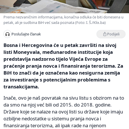
Prema nezvaničnim informacijama, konačna odluka će biti donesena u
petak, ali je sudbina BiH već sada poznata (Foto: I. Š./Klix.ba)
Podijeli
Poslušajte članak
Bosna i Hercegovina će u petak završiti na sivoj
listi Moneyvala, međunarodne institucije koja
predstavlja nadzorno tijelo Vijeća Evrope za
praćenje pranja novca i finansiranja terorizma. Za
BiH to znači da je označena kao nesigurna zemlja
za investiranje s potencijalnim problemima s
transakcijama.
Inače, ovo je naš povratak na sivu listu s obzirom na to
da smo na njoj već bili od 2015. do 2018. godine.
Države koje se nalaze na ovoj listi su države koje imaju
ozbiljne nedostatke u sistemu pranja novca i
finansiranja terorizma, ali ipak rade na njenom