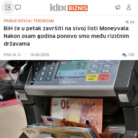
64
PRANJE NOVCA I TERORIZAM
BiH će u petak završiti na sivoj listi Moneyvala:
Nakon osam godina ponovo smo među rizičnim
državama
Piše: N. V.
|
16.06.2026.
130