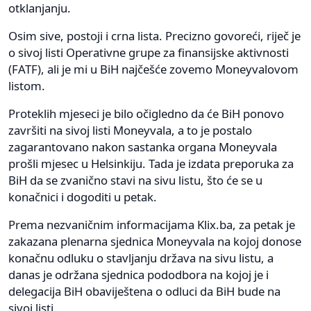
otklanjanju.
Osim sive, postoji i crna lista. Precizno govoreći, riječ je
o sivoj listi Operativne grupe za finansijske aktivnosti
(FATF), ali je mi u BiH najčešće zovemo Moneyvalovom
listom.
Proteklih mjeseci je bilo očigledno da će BiH ponovo
završiti na sivoj listi Moneyvala, a to je postalo
zagarantovano nakon sastanka organa Moneyvala
prošli mjesec u Helsinkiju. Tada je izdata preporuka za
BiH da se zvanično stavi na sivu listu, što će se u
konačnici i dogoditi u petak.
Prema nezvaničnim informacijama Klix.ba, za petak je
zakazana plenarna sjednica Moneyvala na kojoj donose
konačnu odluku o stavljanju država na sivu listu, a
danas je održana sjednica pododbora na kojoj je i
delegacija BiH obaviještena o odluci da BiH bude na
sivoj listi.