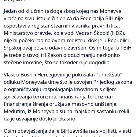
Jedan od ključnih razloga zbog kojeg nas Moneyval
vraća na sivu listu je činjenica da Federacija BiH nije
uspostavila registar stvarnih vlasnika pravnih lica.
Ministarstvo pravde, koje vodi Vedran Škobić (HDZ),
nije ni počelo rad na ovom registru, dok je u Republici
Srpskoj ovaj posao odavno završen. Osim toga, u FBiH
je trebalo usvojiti i Zakon o oduzimanju nezkonito
stečene imovine, što se također nije dogodilo.
Vlast u Bosni i Hercegovini je pokušala i "omekšati"
odluku Moneyvala time što je usvojen Prijedlog zakona
o ograničavanju raspolaganja imovinom s ciljem
sprečavanja terorizma, finansiranja terorizma i
finansiranja širenja oružja za masovno uništenje.
Međutim, iz Moneyvala su na majskom sastanku rekli
da je usvajanje došlo prekasno.
Osim obavještenja da je BiH završila na sivoj listi, vlasti