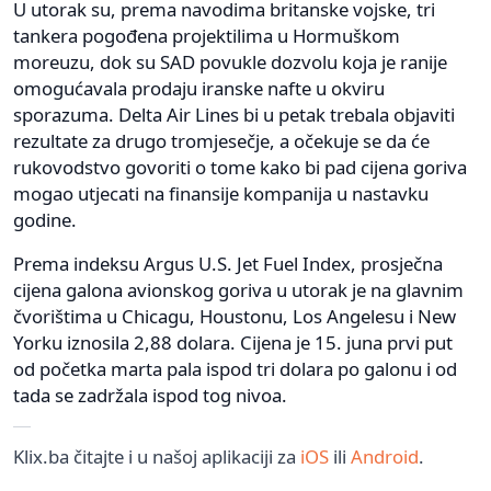
U utorak su, prema navodima britanske vojske, tri
tankera pogođena projektilima u Hormuškom
moreuzu, dok su SAD povukle dozvolu koja je ranije
omogućavala prodaju iranske nafte u okviru
sporazuma. Delta Air Lines bi u petak trebala objaviti
rezultate za drugo tromjesečje, a očekuje se da će
rukovodstvo govoriti o tome kako bi pad cijena goriva
mogao utjecati na finansije kompanija u nastavku
godine.
Prema indeksu Argus U.S. Jet Fuel Index, prosječna
cijena galona avionskog goriva u utorak je na glavnim
čvorištima u Chicagu, Houstonu, Los Angelesu i New
Yorku iznosila 2,88 dolara. Cijena je 15. juna prvi put
od početka marta pala ispod tri dolara po galonu i od
tada se zadržala ispod tog nivoa.
Klix.ba čitajte i u našoj aplikaciji za
iOS
ili
Android
.