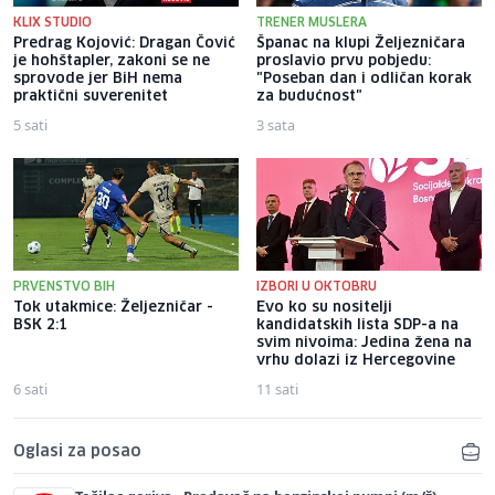
KLIX STUDIO
TRENER MUSLERA
Predrag Kojović: Dragan Čović
Španac na klupi Željezničara
je hohštapler, zakoni se ne
proslavio prvu pobjedu:
sprovode jer BiH nema
"Poseban dan i odličan korak
praktični suverenitet
za budućnost"
5 sati
3 sata
PRVENSTVO BIH
IZBORI U OKTOBRU
Tok utakmice: Željezničar -
Evo ko su nositelji
BSK 2:1
kandidatskih lista SDP-a na
svim nivoima: Jedina žena na
vrhu dolazi iz Hercegovine
6 sati
11 sati
Oglasi za posao