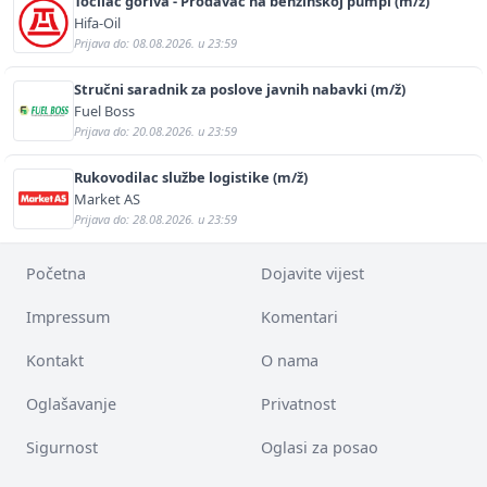
Točilac goriva - Prodavač na benzinskoj pumpi (m/ž)
Hifa-Oil
Prijava do: 08.08.2026. u 23:59
Stručni saradnik za poslove javnih nabavki (m/ž)
Fuel Boss
Prijava do: 20.08.2026. u 23:59
Rukovodilac službe logistike (m/ž)
Market AS
Prijava do: 28.08.2026. u 23:59
Početna
Dojavite vijest
Impressum
Komentari
Kontakt
O nama
Oglašavanje
Privatnost
Sigurnost
Oglasi za posao