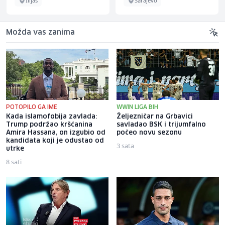
Ilijaš
Sarajevo
Možda vas zanima
POTOPILO GA IME
WWIN LIGA BIH
Kada islamofobija zavlada:
Željezničar na Grbavici
Trump podržao kršćanina
savladao BSK i trijumfalno
Amira Hassana, on izgubio od
počeo novu sezonu
kandidata koji je odustao od
3 sata
utrke
8 sati