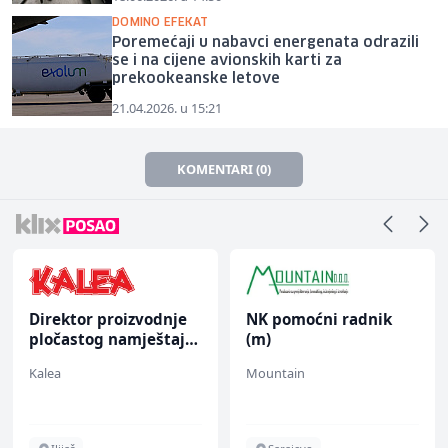
DOMINO EFEKAT
Poremećaji u nabavci energenata odrazili
se i na cijene avionskih karti za
prekookeanske letove
21.04.2026. u 15:21
KOMENTARI (0)
Direktor proizvodnje
NK pomoćni radnik
pločastog namještaja
(m)
(m/ž)
Kalea
Mountain