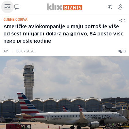
2
CIJENE GORIVA
Američke aviokompanije u maju potrošile više
od šest milijardi dolara na gorivo, 84 posto više
nego prošle godine
AP
|
08.07.2026.
0