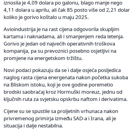
iznosila je 4,09 dolara po galonu, blago manje nego
4,11 dolara u aprilu, ali čak 85 posto više od 2,21 dolar
koliko je gorivo koštalo u maju 2025.
Avioindustrija je na rast cijena odgovorila skupljim
kartama i naknadama, ali i smanjenjem reda letenja.
Gorivo je jedan od najvećih operativnih troškova
kompanija, pa su prevoznici posebno osjetljivi na
promjene na energetskom tržištu.
Novi podaci pokazuju da se i dalje osjeća posljedica
naglog rasta cijena energenata nakon početka sukoba
na Bliskom istoku, koji je ove godine poremetio
brodski saobraćaj kroz Hormuški moreuz, jednu od
ključnih ruta za svjetsku opskrbu naftom i derivatima.
Cijene su se spustile sa proljetnih vrhunaca nakon
privremenog primirja između SAD-a i Irana, ali je
situacija i dalje nestabilna.