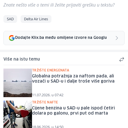
Znate nešto više o temi ili želite prijaviti grešku u tekstu?
SAD
Delta Air Lines
Dodajte Klix.ba među omiljene izvore na Googlu
Više na istu temu
TRŽIŠTE ENERGENATA
Globalna potražnja za naftom pada, ali
vozači u SAD-u i dalje troše više goriva
11.07.2026. u 07:42
TRŽIŠTE NAFTE
Cijene benzina u SAD-u pale ispod četiri
dolara po galonu, prvi put od marta
18.06.2026. u 14:50