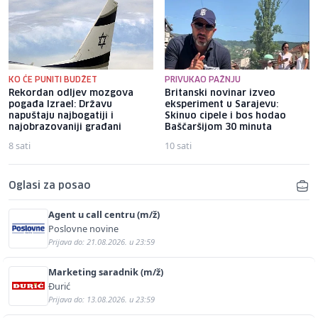
KO ĆE PUNITI BUDŽET
PRIVUKAO PAŽNJU
Rekordan odljev mozgova
Britanski novinar izveo
pogađa Izrael: Državu
eksperiment u Sarajevu:
napuštaju najbogatiji i
Skinuo cipele i bos hodao
najobrazovaniji građani
Baščaršijom 30 minuta
8 sati
10 sati
Oglasi za posao
Agent u call centru (m/ž)
Poslovne novine
Prijava do: 21.08.2026. u 23:59
Marketing saradnik (m/ž)
Đurić
Prijava do: 13.08.2026. u 23:59