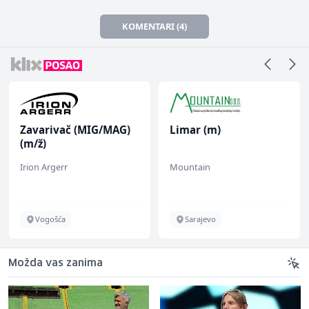
KOMENTARI (4)
Limar (m)
Multimedijalni
marketing kreator (m/
ž)
Mountain
Kalea
Sarajevo
Ilijaš
Možda vas zanima