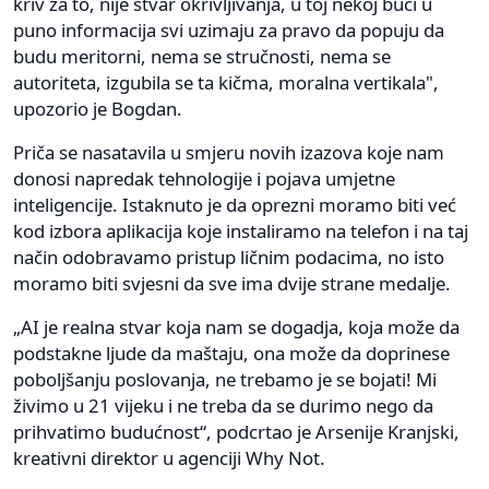
kriv za to, nije stvar okrivljivanja, u toj nekoj buci u
puno informacija svi uzimaju za pravo da popuju da
budu meritorni, nema se stručnosti, nema se
autoriteta, izgubila se ta kičma, moralna vertikala",
upozorio je Bogdan.
Priča se nasatavila u smjeru novih izazova koje nam
donosi napredak tehnologije i pojava umjetne
inteligencije. Istaknuto je da oprezni moramo biti već
kod izbora aplikacija koje instaliramo na telefon i na taj
način odobravamo pristup ličnim podacima, no isto
moramo biti svjesni da sve ima dvije strane medalje.
„AI je realna stvar koja nam se dogadja, koja može da
podstakne ljude da maštaju, ona može da doprinese
poboljšanju poslovanja, ne trebamo je se bojati! Mi
živimo u 21 vijeku i ne treba da se durimo nego da
prihvatimo budućnost“, podcrtao je Arsenije Kranjski,
kreativni direktor u agenciji Why Not.