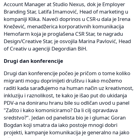
Account Manager at Studio Nexus, dok je Employer
Branding Star, Latifa Imamović, Head of marketing u
kompaniji Klika. Naveći doprinos u CSR-u dala je Irena
Knežević, menadžerica korporativnih komunikacija
Hemofarm koja je proglašena CSR Star, te nagradu
Design/Creative Star, je osvojila Marina Pavlović, Head
of Creativ u agenciji Degordian BiH.
Drugi dan konferencije
Drugi dan konferencije počeo je pričom o tome koliko
migranti mogu doprinijeti društvu i kako možemo
raditi kada sarađujemo na human način uz kreativnost,
inkluziju i raznolikost, te kako je išao put do ukidanja
PDV-a na doniranu hranu bile su odličan uvod u panel
"Zašto i kako komoniciramo? Da li cilj opravdava
sredstvo?". Jedan od panelista bio je i glumac Goran
Bogdan koji smatra da iako postoje mnogi dobri
projekti, kampanje komunikacija je generalno na jako