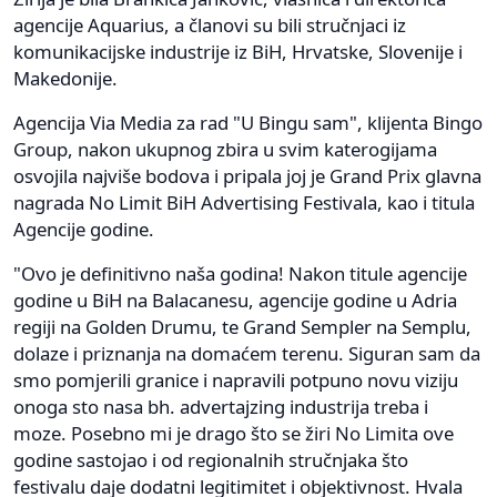
agencije Aquarius, a članovi su bili stručnjaci iz
komunikacijske industrije iz BiH, Hrvatske, Slovenije i
Makedonije.
Agencija Via Media za rad "U Bingu sam", klijenta Bingo
Group, nakon ukupnog zbira u svim katerogijama
osvojila najviše bodova i pripala joj je Grand Prix glavna
nagrada No Limit BiH Advertising Festivala, kao i titula
Agencije godine.
"Ovo je definitivno naša godina! Nakon titule agencije
godine u BiH na Balacanesu, agencije godine u Adria
regiji na Golden Drumu, te Grand Sempler na Semplu,
dolaze i priznanja na domaćem terenu. Siguran sam da
smo pomjerili granice i napravili potpuno novu viziju
onoga sto nasa bh. advertajzing industrija treba i
moze. Posebno mi je drago što se žiri No Limita ove
godine sastojao i od regionalnih stručnjaka što
festivalu daje dodatni legitimitet i objektivnost. Hvala