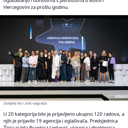
oglašavanju i odnosima s javnostima u Bosni i
Hercegovini za prošlu godinu.
Dodjela No Limit nagrada
U 20 kategorija bilo je prijavljeno ukupno 120 radova, a
njih je prijavilo 19 agencija i oglašivača. Predsjednica
Žirija je bila Brankica Janković, vlasnica i direktorica