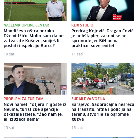
NAČELNIK OPĆINE CENTAR
KLIX STUDIO
Mandićeva oštra poruka
Predrag Kojović: Dragan Čović
Džemidžiću: Molio sam da ne
je hohštapler, zakoni se ne
zatvarate Koševo, smiješ li
sprovode jer BiH nema
poslati inspekciju Borcu?
praktični suverenitet
19 sati
11 sati
PROBLEM ZA TURIZAM
SUDAR DVA VOZILA
Novi nameti "otjerali" goste iz
Sarajevo: Saobraćajna nesreća
Neuma, turističke agencije
na tranzitu, hitna i policija na
otkazale izlete: "Žao nam je,
terenu, stvorile se ogromne
ali izuzeća nema"
gužve
13 sati
15 sati