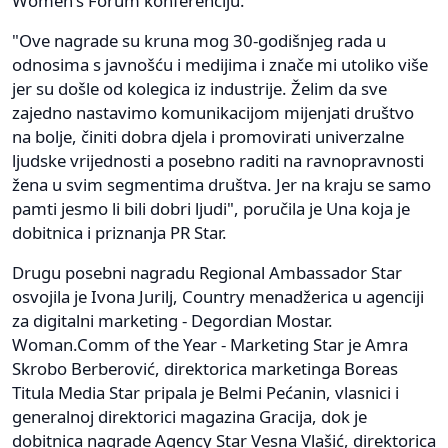
Women's Forum konferenciju.
"Ove nagrade su kruna mog 30-godišnjeg rada u
odnosima s javnošću i medijima i znače mi utoliko više
jer su došle od kolegica iz industrije. Želim da sve
zajedno nastavimo komunikacijom mijenjati društvo
na bolje, činiti dobra djela i promovirati univerzalne
ljudske vrijednosti a posebno raditi na ravnopravnosti
žena u svim segmentima društva. Jer na kraju se samo
pamti jesmo li bili dobri ljudi", poručila je Una koja je
dobitnica i priznanja PR Star.
Drugu posebni nagradu Regional Ambassador Star
osvojila je Ivona Jurilj, Country menadžerica u agenciji
za digitalni marketing - Degordian Mostar.
Woman.Comm of the Year - Marketing Star je Amra
Skrobo Berberović, direktorica marketinga Boreas
Titula Media Star pripala je Belmi Pećanin, vlasnici i
generalnoj direktorici magazina Gracija, dok je
dobitnica nagrade Agency Star Vesna Vlašić, direktorica