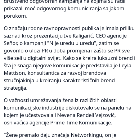
društveno odgovornih kampanja na kojima su radili
prikazali moć odgovornog komuniciranja sa jakom
porukom.
O značaju rodne ravnopravnosti publika je imala priliku
saznati kroz prezentaciju Ive Kaligarić, CEO agencije
Señor, o kampanji "Nije uredu u uredu", zatim se
govorilo o ulozi PR u doba promjena i zašto se PR sve
više seli u digitalni svijet. Kako se kreira luksuzni brend i
šta je snaga njegove komunikacije predstavila je Leyla
Mattison, konsultantica za razvoj brendova i
stručnjakinja u kreiranju karakterističnih brend
strategija.
O važnosti umrežavanja žena iz različitih oblasti
komunikacijske industrije diskutovalo se na panelu na
kojem je učestvovala i Nevena Rendeli Vejzović,
osnivačica agencije Prime Time Komunikacije.
"Žene premalo daju značaja Networkingu, on je