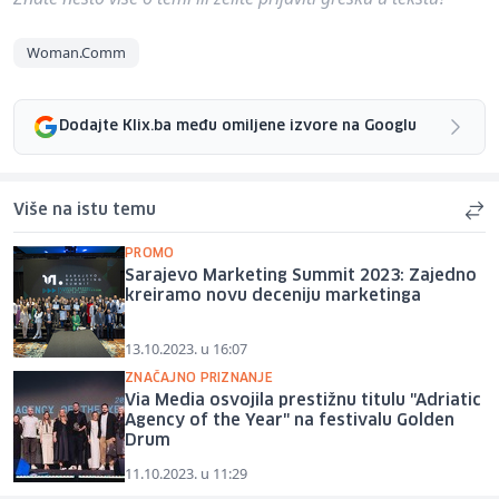
Woman.Comm
Dodajte Klix.ba među omiljene izvore na Googlu
Više na istu temu
PROMO
Sarajevo Marketing Summit 2023: Zajedno
kreiramo novu deceniju marketinga
13.10.2023. u 16:07
ZNAČAJNO PRIZNANJE
Via Media osvojila prestižnu titulu "Adriatic
Agency of the Year" na festivalu Golden
Drum
11.10.2023. u 11:29