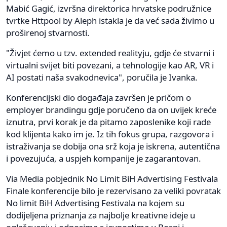
Mabić Gagić, izvršna direktorica hrvatske podružnice
tvrtke Httpool by Aleph istakla je da već sada živimo u
proširenoj stvarnosti.
"Živjet ćemo u tzv. extended realityju, gdje će stvarni i
virtualni svijet biti povezani, a tehnologije kao AR, VR i
AI postati naša svakodnevica", poručila je Ivanka.
Konferencijski dio događaja završen je pričom o
employer brandingu gdje poručeno da on uvijek kreće
iznutra, prvi korak je da pitamo zaposlenike koji rade
kod klijenta kako im je. Iz tih fokus grupa, razgovora i
istraživanja se dobija ona srž koja je iskrena, autentična
i povezujuća, a uspjeh kompanije je zagarantovan.
Via Media pobjednik No Limit BiH Advertising Festivala
Finale konferencije bilo je rezervisano za veliki povratak
No limit BiH Advertising Festivala na kojem su
dodijeljena priznanja za najbolje kreativne ideje u