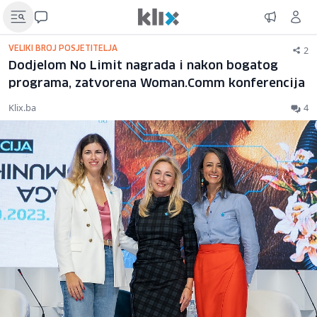
2
VELIKI BROJ POSJETITELJA
Dodjelom No Limit nagrada i nakon bogatog
programa, zatvorena Woman.Comm konferencija
Klix.ba
4