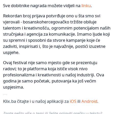
Sve dobitnike nagrada možete vidjeli na
linku
.
Rekordan broj prijava potvrđuje ono u šta smo svi
vjerovali - bosanskohercegovačko tržište obiluje
talentom i kreativnošću, ogromnim potencijalom naših
stručnjaka i agencija za komunikacije. Imamo ljude koji
su spremni i sposobni da stvore kampanje koje će
zadiviti, inspirisati i, što je najvažnije, postići izuzetne
uspjehe.
Ovaj festival nije samo mjesto gde se prezentuju
radovi; to je platforma koja ističe visok nivo
profesionalizma i kreativnosti u našoj industriji. Ova
godina je samo početak, putovanja ka još većim
uspjesima.
Klix.ba čitajte i u našoj aplikaciji za
iOS
ili
Android
.
Znate nešto više o temi ili želite prijaviti grešku u tekstu?