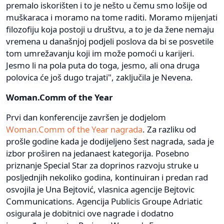
premalo iskorišten i to je nešto u čemu smo lošije od
muškaraca i moramo na tome raditi. Moramo mijenjati
filozofiju koja postoji u društvu, a to je da žene nemaju
vremena u današnjoj podjeli poslova da bi se posvetile
tom umrežavanju koji im može pomoći u karijeri.
Jesmo li na pola puta do toga, jesmo, ali ona druga
polovica će još dugo trajati", zaključila je Nevena.
Woman.Comm of the Year
Prvi dan konferencije završen je dodjelom
Woman.Comm of the Year nagrada
. Za razliku od
prošle godine kada je dodijeljeno šest nagrada, sada je
izbor proširen na jedanaest kategorija. Posebno
priznanje Special Star za doprinos razvoju struke u
posljednjih nekoliko godina, kontinuiran i predan rad
osvojila je Una Bejtović, vlasnica agencije Bejtovic
Communications. Agencija Publicis Groupe Adriatic
osigurala je dobitnici ove nagrade i dodatno