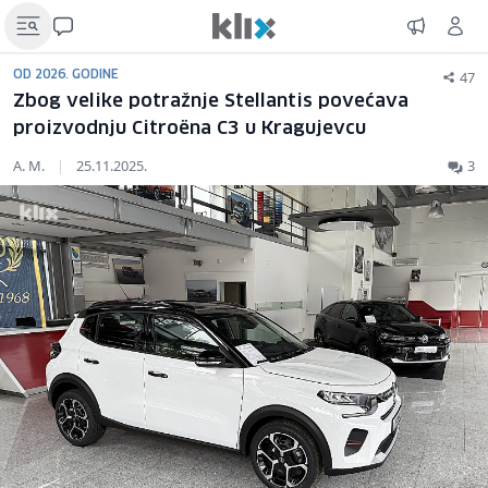
47
OD 2026. GODINE
Zbog velike potražnje Stellantis povećava
proizvodnju Citroëna C3 u Kragujevcu
A. M.
|
25.11.2025.
3