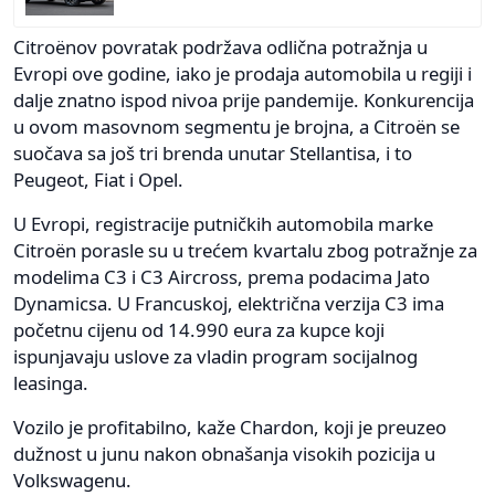
Citroënov povratak podržava odlična potražnja u
Evropi ove godine, iako je prodaja automobila u regiji i
dalje znatno ispod nivoa prije pandemije. Konkurencija
u ovom masovnom segmentu je brojna, a Citroën se
suočava sa još tri brenda unutar Stellantisa, i to
Peugeot, Fiat i Opel.
U Evropi, registracije putničkih automobila marke
Citroën porasle su u trećem kvartalu zbog potražnje za
modelima C3 i C3 Aircross, prema podacima Jato
Dynamicsa. U Francuskoj, električna verzija C3 ima
početnu cijenu od 14.990 eura za kupce koji
ispunjavaju uslove za vladin program socijalnog
leasinga.
Vozilo je profitabilno, kaže Chardon, koji je preuzeo
dužnost u junu nakon obnašanja visokih pozicija u
Volkswagenu.