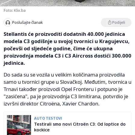
Foto: Klix.ba
Podijeli
Poslušajte članak
Stellantis će proizvoditi dodatnih 40.000 jedinica
modela C3 godišnje u svojoj tvornici u Kragujevcu,
počevši od sljedeće godine, čime će ukupna
proizvodnja modela C3 i C3 Aircross dostići 300.000
jedinica.
Do sada su se vozila u velikim količinama proizvodila
samo u tvornici grupe u Slovačkoj. Međutim, tvornica u
Trnavi također proizvodi Opel Fronteru i potpuno je
"zasićena", pa je proizvodnja C3 limitirana, potvrdio je
izvršni direktor Citroëna, Xavier Chardon.
AUTO TESTOVI
Testirali smo novi Citroën C3: Od loptice do
kockice