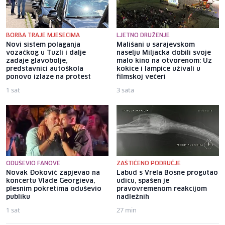
BORBA TRAJE MJESECIMA
LJETNO DRUŽENJE
Novi sistem polaganja
Mališani u sarajevskom
vozačkog u Tuzli i dalje
naselju Miljacka dobili svoje
zadaje glavobolje,
malo kino na otvorenom: Uz
predstavnici autoškola
kokice i lampice uživali u
ponovo izlaze na protest
filmskoj večeri
1 sat
3 sata
ODUŠEVIO FANOVE
ZAŠTIĆENO PODRUČJE
Novak Đoković zapjevao na
Labud s Vrela Bosne progutao
koncertu Vlade Georgieva,
udicu, spašen je
plesnim pokretima oduševio
pravovremenom reakcijom
publiku
nadležnih
1 sat
27 min