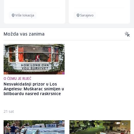
Više lokacija
Sarajevo
Možda vas zanima
O ČEMU JE RIJEČ
Nesvakidašnji prizor u Los
Ukrajinski general: Brčko je
Angelesu: Muškarac snimljen u
ključno, ukoliko RS odluči
billboardu nasred raskrsnice
zauzeti koridor, NATO-a će
morati povući snage sa
Baltika
21 sat
13 sati