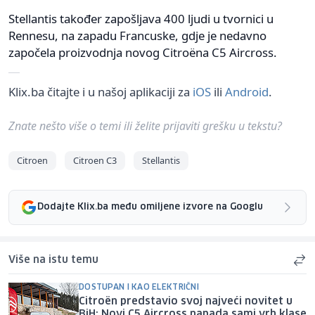
Stellantis također zapošljava 400 ljudi u tvornici u
Rennesu, na zapadu Francuske, gdje je nedavno
započela proizvodnja novog Citroëna C5 Aircross.
Klix.ba čitajte i u našoj aplikaciji za
iOS
ili
Android
.
Znate nešto više o temi ili želite prijaviti grešku u tekstu?
Citroen
Citroen C3
Stellantis
Dodajte Klix.ba među omiljene izvore na Googlu
Više na istu temu
DOSTUPAN I KAO ELEKTRIČNI
Citroën predstavio svoj najveći novitet u
BiH: Novi C5 Aircross napada sami vrh klase