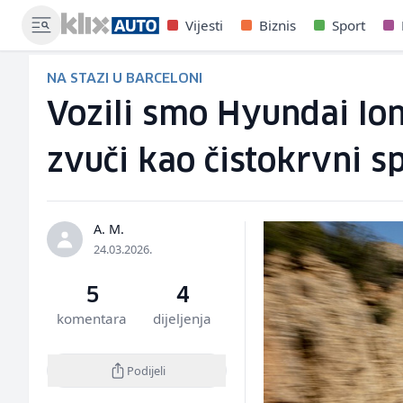
Vijesti
Biznis
Sport
NA STAZI U BARCELONI
Vozili smo Hyundai Ioni
zvuči kao čistokrvni sp
A. M.
24.03.2026.
5
4
komentara
dijeljenja
Podijeli