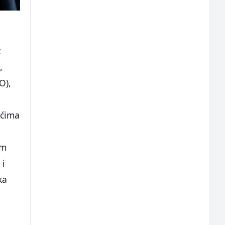
t
,
O),
ećima
am
 i
ka