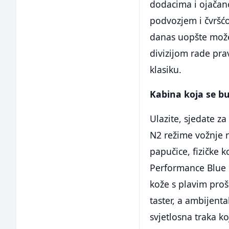
dodacima i ojačan
podvozjem i čvršć
danas uopšte može 
divizijom rade pra
klasiku.
Kabina koja se b
Ulazite, sjedate 
N2 režime vožnje n
papučice, fizičke 
Performance Blue b
kože s plavim proši
taster, a ambijenta
svjetlosna traka k