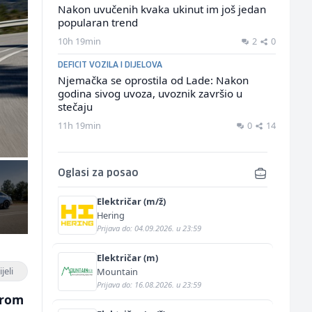
Nakon uvučenih kvaka ukinut im još jedan
popularan trend
10h 19min
2
0
DEFICIT VOZILA I DIJELOVA
Njemačka se oprostila od Lade: Nakon
godina sivog uvoza, uvoznik završio u
stečaju
11h 19min
0
14
Oglasi za posao
Električar (m/ž)
Hering
Prijava do: 04.09.2026. u 23:59
Električar (m)
jeli
Mountain
Prijava do: 16.08.2026. u 23:59
irom