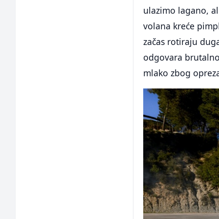
ulazimo lagano, al
volana kreće pimpl
začas rotiraju dug
odgovara brutalno
mlako zbog opreza. 