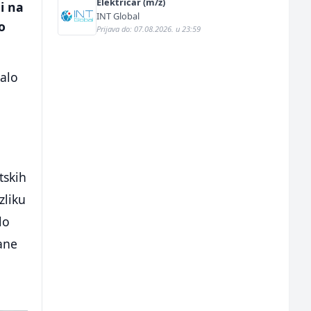
Električar (m/ž)
li na
INT Global
o
Prijava do: 07.08.2026. u 23:59
dalo
tskih
zliku
lo
ane