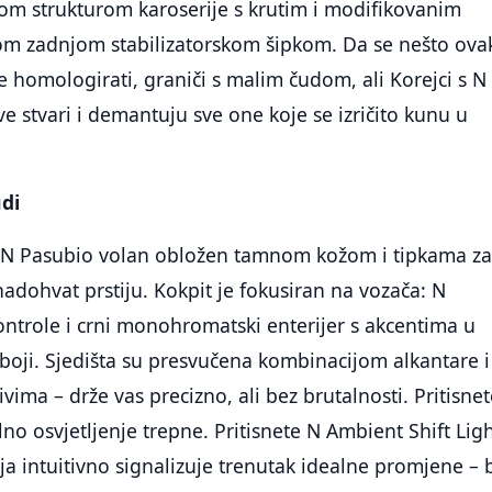
om strukturom karoserije s krutim i modifikovanim
om zadnjom stabilizatorskom šipkom. Da se nešto ova
homologirati, graniči s malim čudom, ali Korejci s N
ve stvari i demantuju sve one koje se izričito kunu u
udi
za N Pasubio volan obložen tamnom kožom i tipkama za
adohvat prstiju. Kokpit je fokusiran na vozača: N
kontrole i crni monohromatski enterijer s akcentima u
oji. Sjedišta su presvučena kombinacijom alkantare i
vima – drže vas precizno, ali bez brutalnosti. Pritisne
lno osvjetljenje trepne. Pritisnete N Ambient Shift Ligh
oja intuitivno signalizuje trenutak idealne promjene – 