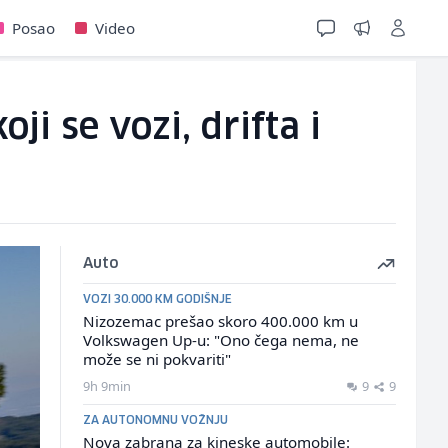
Posao
Video
ji se vozi, drifta i
Auto
VOZI 30.000 KM GODIŠNJE
Nizozemac prešao skoro 400.000 km u
Volkswagen Up-u: "Ono čega nema, ne
može se ni pokvariti"
9h 9min
9
9
ZA AUTONOMNU VOŽNJU
Nova zabrana za kineske automobile: