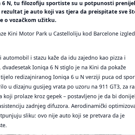
 6 N, tu filozofiju sportiste su u potpunosti prenije
 rezultat je auto koji vas tjera da preispitate sve št
ate o vozačkom užitku.
taze Kini Motor Park u Castelloliju kod Barcelone izgle
ni automobil i stazu kaže da idu zajedno kao pizza i
 dvadesetak Ioniqa 6 N stiglo je na Kini da pokaže
tijelo redizajniranog Ioniqa 6 u N verziji puca od spor
rilo u dizajnu gusijeg vrata po uzoru na 911 GT3, za ra
a koji prolaze kroz gepek – postavljeno je da bi donije
asistenciju zadnjeg difuzora. Aerodinamički optimizov
punjuju sliku: ovo nije auto koji se pretvara da je
ste.