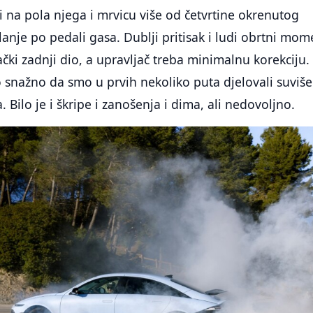
i na pola njega i mrvicu više od četvrtine okrenutog
anje po pedali gasa. Dublji pritisak i ludi obrtni mom
ački zadnji dio, a upravljač treba minimalnu korekciju.
 snažno da smo u prvih nekoliko puta djelovali suviše
Bilo je i škripe i zanošenja i dima, ali nedovoljno.