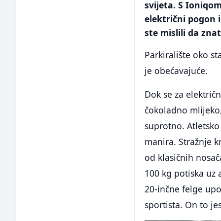
svijeta. S Ioniqom
električni pogon i
ste mislili da zn
Parkiralište oko s
je obećavajuće.
Dok se za električ
čokoladno mlijeko,
suprotno. Atletsko 
manira. Stražnje k
od klasičnih nosač
100 kg potiska uz 
20-inčne felge upot
sportista. On to je