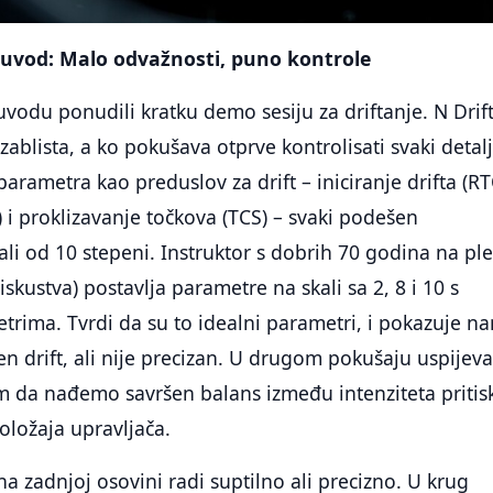
o uvod: Malo odvažnosti, puno kontrole
uvodu ponudili kratku demo sesiju za driftanje. N Drif
zablista, a ko pokušava otprve kontrolisati svaki detalj
u parametra kao preduslov za drift – iniciranje drifta (RT
) i proklizavanje točkova (TCS) – svaki podešen
ali od 10 stepeni. Instruktor s dobrih 70 godina na pl
iskustva) postavlja parametre na skali sa 2, 8 i 10 s
rima. Tvrdi da su to idealni parametri, i pokazuje n
en drift, ali nije precizan. U drugom pokušaju uspijeva
 da nađemo savršen balans između intenziteta pritis
oložaja upravljača.
na zadnjoj osovini radi suptilno ali precizno. U krug