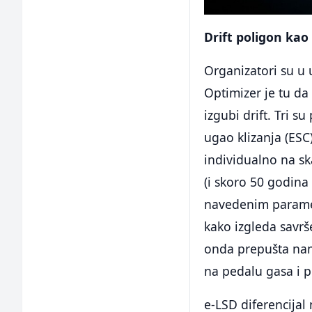
Drift poligon ka
Organizatori su u 
Optimizer je tu da 
izgubi drift. Tri s
ugao klizanja (ESC
individualno na sk
(i skoro 50 godina 
navedenim paramet
kako izgleda savrš
onda prepušta nam
na pedalu gasa i p
e-LSD diferencijal 