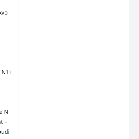
kvo
 N1 i
te N
t –
budi