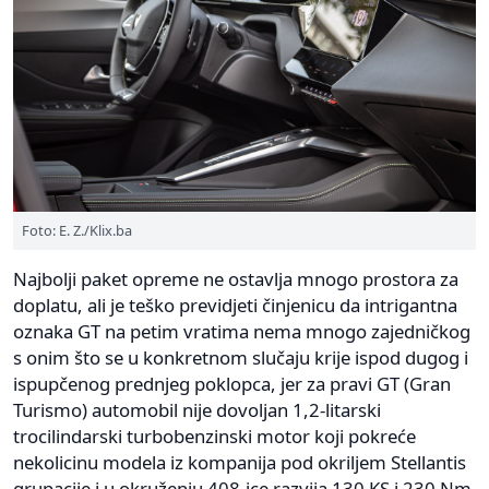
Foto: E. Z./Klix.ba
Najbolji paket opreme ne ostavlja mnogo prostora za
doplatu, ali je teško previdjeti činjenicu da intrigantna
oznaka GT na petim vratima nema mnogo zajedničkog
s onim što se u konkretnom slučaju krije ispod dugog i
ispupčenog prednjeg poklopca, jer za pravi GT (Gran
Turismo) automobil nije dovoljan 1,2-litarski
trocilindarski turbobenzinski motor koji pokreće
nekolicinu modela iz kompanija pod okriljem Stellantis
grupacije i u okruženju 408-ice razvija 130 KS i 230 Nm