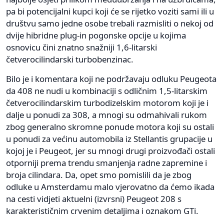
pa bi potencijalni kupci koji će se rijetko voziti sami ili u
društvu samo jedne osobe trebali razmisliti o nekoj od
dvije hibridne plug-in pogonske opcije u kojima
osnovicu čini znatno snažniji 1,6-litarski
četverocilindarski turbobenzinac.
Bilo je i komentara koji ne podržavaju odluku Peugeota
da 408 ne nudi u kombinaciji s odličnim 1,5-litarskim
četverocilindarskim turbodizelskim motorom koji je i
dalje u ponudi za 308, a mnogi su odmahivali rukom
zbog generalno skromne ponude motora koji su ostali
u ponudi za većinu automobila iz Stellantis grupacije u
kojoj je i Peugeot, jer su mnogi drugi proizvođači ostali
otporniji prema trendu smanjenja radne zapremine i
broja cilindara. Da, opet smo pomislili da je zbog
odluke u Amsterdamu malo vjerovatno da ćemo ikada
na cesti vidjeti aktuelni (izvrsni) Peugeot 208 s
karakterističnim crvenim detaljima i oznakom GTi.