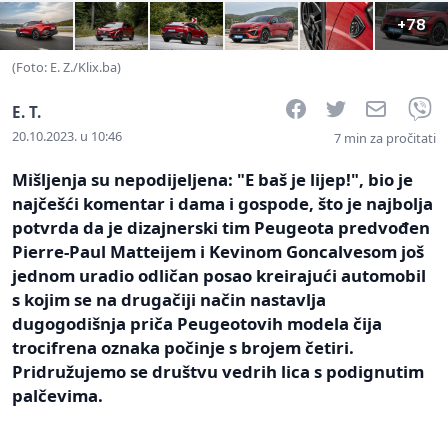
+78
(Foto: E. Z./Klix.ba)
Facebook
Twitter
Email
V
E. T.
20.10.2023. u 10:46
7 min za pročitati
Mišljenja su nepodijeljena: "E baš je lijep!", bio je
najčešći komentar i dama i gospode, što je najbolja
potvrda da je dizajnerski tim Peugeota predvođen
Pierre-Paul Matteijem i Kevinom Goncalvesom još
jednom uradio odličan posao kreirajući automobil
s kojim se na drugačiji način nastavlja
dugogodišnja priča Peugeotovih modela čija
trocifrena oznaka počinje s brojem četiri.
Pridružujemo se društvu vedrih lica s podignutim
palčevima.