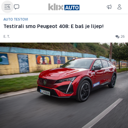
AUTO TESTOVI
Testirali smo Peugeot 408: E baš je lijep!
E. T.
26