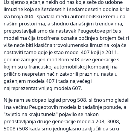
Uz sjetno sjećanje nekih od nas koje seže do udobne
limuzine koja se šezdesetih i sedamdesetih godina krila
iza broja 404 i spadala među automobilsku kremu na
našim prostorima, a shodno današnjim trendovima,
pretpostavljali smo da nastavak Peugeotove priče s
modelima čija trocifrena oznaka počinje s brojem četiri
više neće biti klasična trovolumenska limuzina koja će
nastaviti tamo gdje je stao model 407 koji je 2011.
godine zamijenjen modelom 508 prve generacije s
kojim su u francuskoj automobilskoj kompaniji na
prilično nespretan način zatvorili prazninu nastalu
gašenjem modela 407 i tada najvećeg i
najreprezentativnijeg modela 607.
Nije nam se dopao izgled prvog 508, slično smo gledali
i na većinu Peugeotovih modela iz tadašnje ponude, a
"svjetlo na kraju tunela" pojavilo se nakon
predstavljanja druge generacije modela 208, 3008,
5008 i 508 kada smo jednoglasno zaključili da su u