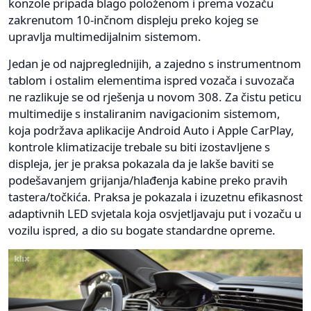
konzole pripada blago položenom i prema vozaču
zakrenutom 10-inčnom displeju preko kojeg se
upravlja multimedijalnim sistemom.
Jedan je od najpreglednijih, a zajedno s instrumentnom
tablom i ostalim elementima ispred vozača i suvozača
ne razlikuje se od rješenja u novom 308. Za čistu peticu
multimedije s instaliranim navigacionim sistemom,
koja podržava aplikacije Android Auto i Apple CarPlay,
kontrole klimatizacije trebale su biti izostavljene s
displeja, jer je praksa pokazala da je lakše baviti se
podešavanjem grijanja/hlađenja kabine preko pravih
tastera/točkića. Praksa je pokazala i izuzetnu efikasnost
adaptivnih LED svjetala koja osvjetljavaju put i vozaču u
vozilu ispred, a dio su bogate standardne opreme.