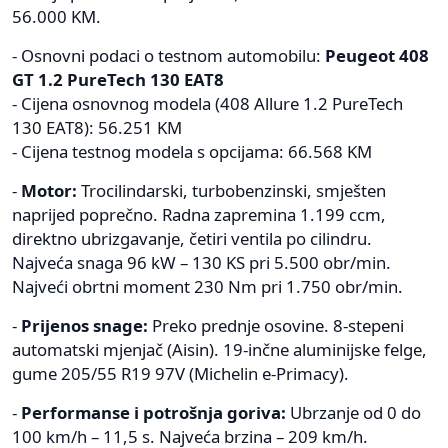
56.000 KM.
- Osnovni podaci o testnom automobilu:
Peugeot 408
GT 1.2 PureTech 130 EAT8
- Cijena osnovnog modela (408 Allure 1.2 PureTech
130 EAT8): 56.251 KM
- Cijena testnog modela s opcijama: 66.568 KM
-
Motor:
Trocilindarski, turbobenzinski, smješten
naprijed poprečno. Radna zapremina 1.199 ccm,
direktno ubrizgavanje, četiri ventila po cilindru.
Najveća snaga 96 kW – 130 KS pri 5.500 obr/min.
Najveći obrtni moment 230 Nm pri 1.750 obr/min.
-
Prijenos snage:
Preko prednje osovine. 8-stepeni
automatski mjenjač (Aisin). 19-inčne aluminijske felge,
gume 205/55 R19 97V (Michelin e-Primacy).
-
Performanse i potrošnja goriva:
Ubrzanje od 0 do
100 km/h – 11,5 s. Najveća brzina – 209 km/h.