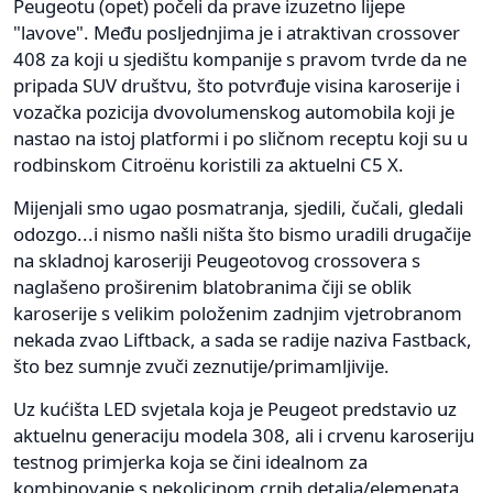
Peugeotu (opet) počeli da prave izuzetno lijepe
"lavove". Među posljednjima je i atraktivan crossover
408 za koji u sjedištu kompanije s pravom tvrde da ne
pripada SUV društvu, što potvrđuje visina karoserije i
vozačka pozicija dvovolumenskog automobila koji je
nastao na istoj platformi i po sličnom receptu koji su u
rodbinskom Citroënu koristili za aktuelni C5 X.
Mijenjali smo ugao posmatranja, sjedili, čučali, gledali
odozgo...i nismo našli ništa što bismo uradili drugačije
na skladnoj karoseriji Peugeotovog crossovera s
naglašeno proširenim blatobranima čiji se oblik
karoserije s velikim položenim zadnjim vjetrobranom
nekada zvao Liftback, a sada se radije naziva Fastback,
što bez sumnje zvuči zeznutije/primamljivije.
Uz kućišta LED svjetala koja je Peugeot predstavio uz
aktuelnu generaciju modela 308, ali i crvenu karoseriju
testnog primjerka koja se čini idealnom za
kombinovanje s nekolicinom crnih detalja/elemenata,