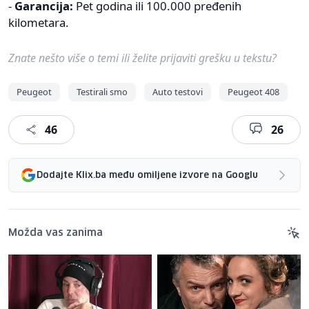
-
Garancija:
Pet godina ili 100.000 pređenih
kilometara.
Znate nešto više o temi ili želite prijaviti grešku u tekstu?
Peugeot
Testirali smo
Auto testovi
Peugeot 408
46
26
Dodajte Klix.ba među omiljene izvore na Googlu
Možda vas zanima