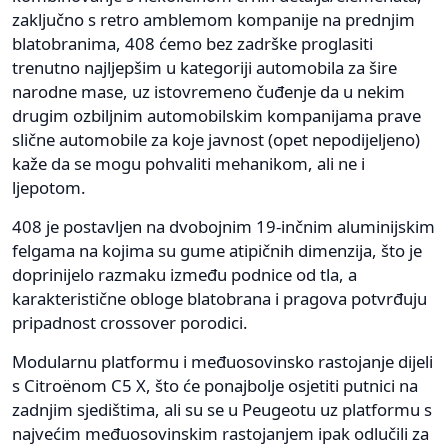
zaključno s retro amblemom kompanije na prednjim
blatobranima, 408 ćemo bez zadrške proglasiti
trenutno najljepšim u kategoriji automobila za šire
narodne mase, uz istovremeno čuđenje da u nekim
drugim ozbiljnim automobilskim kompanijama prave
slične automobile za koje javnost (opet nepodijeljeno)
kaže da se mogu pohvaliti mehanikom, ali ne i
ljepotom.
408 je postavljen na dvobojnim 19-inčnim aluminijskim
felgama na kojima su gume atipičnih dimenzija, što je
doprinijelo razmaku između podnice od tla, a
karakteristične obloge blatobrana i pragova potvrđuju
pripadnost crossover porodici.
Modularnu platformu i međuosovinsko rastojanje dijeli
s Citroënom C5 X, što će ponajbolje osjetiti putnici na
zadnjim sjedištima, ali su se u Peugeotu uz platformu s
najvećim međuosovinskim rastojanjem ipak odlučili za