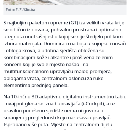
Foto: E. Z./Klix.ba
S najboljim paketom opreme (GT) iza velikih vrata krije
se odlično izolovana, pohvalno prostrana i optimalno
utegnuta unutrašnjost u kojoj se nije štedjelo prilikom
izbora materijala. Dominira crna boja u kojoj su i nosači
i obloga krova, a udobna sjedišta obložena su
kombinacijom kože i alkantre i prošivena zelenim
koncem koji je svoje mjesto našao i na
multifunkcionalnom upravljaču malog promjera,
oblogama vrata, centralnom osloncu za ruke i
elementima prednjeg panela.
Na 10-inčnu 3D adaptivnu digitalnu instrumentnu tablu
i ovaj put gleda se iznad upravljača (i-Cockpit), a uz
pravilno podešeno sjedište nema ni govora o
smanjenoj preglednosti koju narušava upravljač.
Isprobano više puta. Mjesto na centralnom dijelu