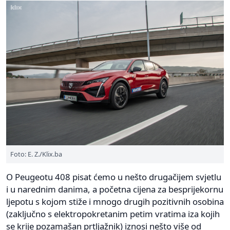
Foto: E. Z./Klix.ba
O Peugeotu 408 pisat ćemo u nešto drugačijem svjetlu
i u narednim danima, a početna cijena za besprijekornu
ljepotu s kojom stiže i mnogo drugih pozitivnih osobina
(zaključno s elektropokretanim petim vratima iza kojih
se krije pozamašan prtljažnik) iznosi nešto više od