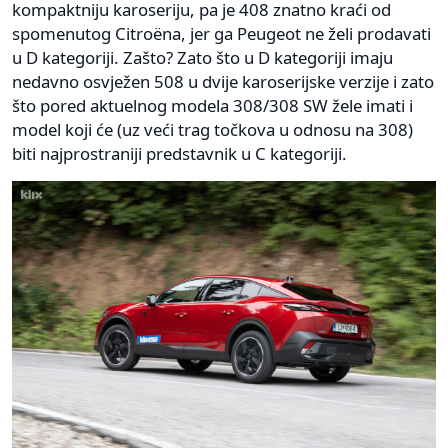
kompaktniju karoseriju, pa je 408 znatno kraći od
spomenutog Citroëna, jer ga Peugeot ne želi prodavati
u D kategoriji. Zašto? Zato što u D kategoriji imaju
nedavno osvježen 508 u dvije karoserijske verzije i zato
što pored aktuelnog modela 308/308 SW žele imati i
model koji će (uz veći trag točkova u odnosu na 308)
biti najprostraniji predstavnik u C kategoriji.