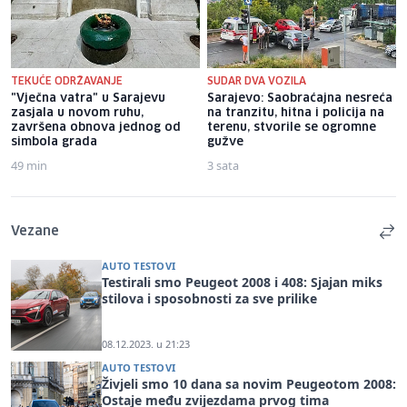
TEKUĆE ODRŽAVANJE
SUDAR DVA VOZILA
"Vječna vatra" u Sarajevu
Sarajevo: Saobraćajna nesreća
zasjala u novom ruhu,
na tranzitu, hitna i policija na
završena obnova jednog od
terenu, stvorile se ogromne
simbola grada
gužve
49 min
3 sata
Vezane
AUTO TESTOVI
Testirali smo Peugeot 2008 i 408: Sjajan miks
stilova i sposobnosti za sve prilike
08.12.2023. u 21:23
AUTO TESTOVI
Živjeli smo 10 dana sa novim Peugeotom 2008:
Ostaje među zvijezdama prvog tima