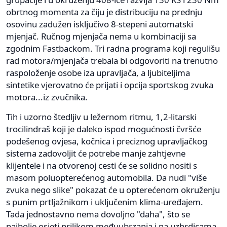
obrtnog momenta za čiju je distribuciju na prednju
osovinu zadužen isključivo 8-stepeni automatski
mjenjač. Ručnog mjenjača nema u kombinaciji sa
zgodnim Fastbackom. Tri radna programa koji regulišu
rad motora/mjenjača trebala bi odgovoriti na trenutno
raspoloženje osobe iza upravljača, a ljubiteljima
sintetike vjerovatno će prijati i opcija sportskog zvuka
motora...iz zvučnika.
Tih i uzorno štedljiv u ležernom ritmu, 1,2-litarski
trocilindraš koji je daleko ispod mogućnosti čvršće
podešenog ovjesa, kočnica i preciznog upravljačkog
sistema zadovoljit će potrebe manje zahtjevne
klijentele i na otvorenoj cesti će se solidno nositi s
masom poluopterećenog automobila. Da nudi "više
zvuka nego slike" pokazat će u opterećenom okruženju
s punim prtljažnikom i uključenim klima-uređajem.
Tada jednostavno nema dovoljno "daha", što se
najbolje osjeti prilikom međuubrzanja i na uzbrdicama,