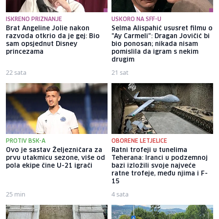
ISKRENO PRIZNANJE
USKORO NA SFF-U
Brat Angeline Jolie nakon
Selma Alispahić ususret filmu o
razvoda otkrio da je gej: Bio
"Ay Carmeli": Dragan Jovičić bi
sam opsjednut Disney
bio ponosan; nikada nisam
princezama
pomislila da igram s nekim
drugim
22 sata
21 sat
PROTIV BSK-A
OBORENE LETJELICE
Ovo je sastav Željezničara za
Ratni trofeji u tunelima
prvu utakmicu sezone, više od
Teherana: Iranci u podzemnoj
pola ekipe čine U-21 igrači
bazi izložili svoje najveće
ratne trofeje, među njima i F-
15
25 min
4 sata