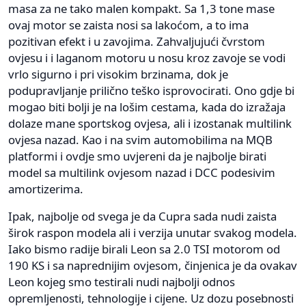
masa za ne tako malen kompakt. Sa 1,3 tone mase
ovaj motor se zaista nosi sa lakoćom, a to ima
pozitivan efekt i u zavojima. Zahvaljujući čvrstom
ovjesu i i laganom motoru u nosu kroz zavoje se vodi
vrlo sigurno i pri visokim brzinama, dok je
podupravljanje prilično teško isprovocirati. Ono gdje bi
mogao biti bolji je na lošim cestama, kada do izražaja
dolaze mane sportskog ovjesa, ali i izostanak multilink
ovjesa nazad. Kao i na svim automobilima na MQB
platformi i ovdje smo uvjereni da je najbolje birati
model sa multilink ovjesom nazad i DCC podesivim
amortizerima.
Ipak, najbolje od svega je da Cupra sada nudi zaista
širok raspon modela ali i verzija unutar svakog modela.
Iako bismo radije birali Leon sa 2.0 TSI motorom od
190 KS i sa naprednijim ovjesom, činjenica je da ovakav
Leon kojeg smo testirali nudi najbolji odnos
opremljenosti, tehnologije i cijene. Uz dozu posebnosti