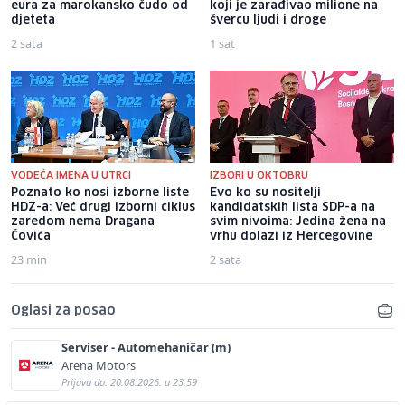
eura za marokansko čudo od
koji je zarađivao milione na
djeteta
švercu ljudi i droge
2 sata
1 sat
VODEĆA IMENA U UTRCI
IZBORI U OKTOBRU
Poznato ko nosi izborne liste
Evo ko su nositelji
HDZ-a: Već drugi izborni ciklus
kandidatskih lista SDP-a na
zaredom nema Dragana
svim nivoima: Jedina žena na
Čovića
vrhu dolazi iz Hercegovine
23 min
2 sata
Oglasi za posao
Serviser - Automehaničar (m)
Arena Motors
Prijava do: 20.08.2026. u 23:59