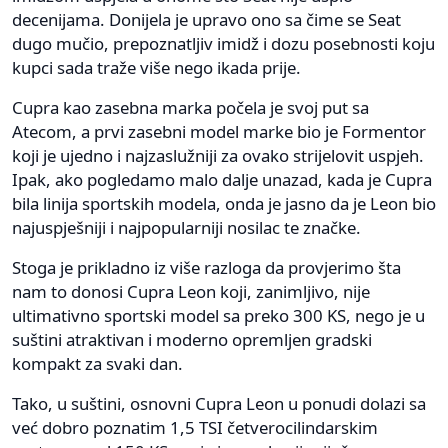
decenijama. Donijela je upravo ono sa čime se Seat
dugo mučio, prepoznatljiv imidž i dozu posebnosti koju
kupci sada traže više nego ikada prije.
Cupra kao zasebna marka počela je svoj put sa
Atecom, a prvi zasebni model marke bio je Formentor
koji je ujedno i najzaslužniji za ovako strijelovit uspjeh.
Ipak, ako pogledamo malo dalje unazad, kada je Cupra
bila linija sportskih modela, onda je jasno da je Leon bio
najuspješniji i najpopularniji nosilac te značke.
Stoga je prikladno iz više razloga da provjerimo šta
nam to donosi Cupra Leon koji, zanimljivo, nije
ultimativno sportski model sa preko 300 KS, nego je u
suštini atraktivan i moderno opremljen gradski
kompakt za svaki dan.
Tako, u suštini, osnovni Cupra Leon u ponudi dolazi sa
već dobro poznatim 1,5 TSI četverocilindarskim