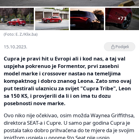
+73
(Foto: E. Z./Klix.ba)
15.10.2023.
Podijeli
Cupra je pravi hit u Evropi ali i kod nas, a taj val
uspjeha pokrenuo je Formentor, prvi zasebni
model marke i crossover nastao na temeljima
kompaktnog i dobro znanog Leona. Zato smo ovaj
put testirali ulaznicu za svijet "Cupra Tribe", Leon
sa 150 KS, i provjerili da li i on ima tu dozu
posebnosti nove marke.
Ovo niko nije očekivao, osim možda Waynea Griffithsa,
direktora SEAT-a i Cupre. U samo par godina Cupra je
postala tako dobro prihvaćena do te mjere da je svojim
imidžom uspjela u onome što Seat nije uspio