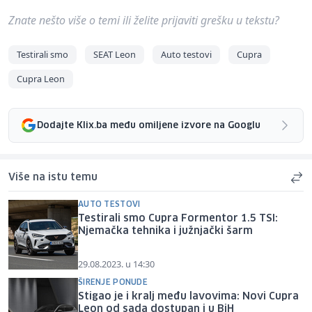
Znate nešto više o temi ili želite prijaviti grešku u tekstu?
Testirali smo
SEAT Leon
Auto testovi
Cupra
Cupra Leon
Dodajte Klix.ba među omiljene izvore na Googlu
Više na istu temu
AUTO TESTOVI
Testirali smo Cupra Formentor 1.5 TSI:
Njemačka tehnika i južnjački šarm
29.08.2023. u 14:30
ŠIRENJE PONUDE
Stigao je i kralj među lavovima: Novi Cupra
Leon od sada dostupan i u BiH