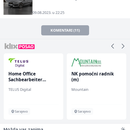
09.08.2023. u 22:25
KOMENTARI (11)
Home Office
NK pomoćni radnik
Sachbearbeiter
(m)
(m/w/d) für einen
TELUS Digital
Mountain
bekannten deutschen
Energieversorger
Sarajevo
Sarajevo