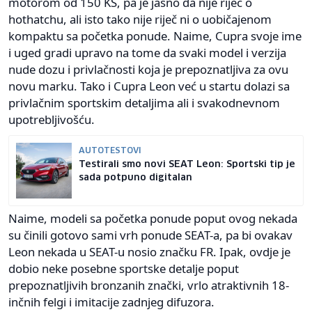
motorom od 150 KS, pa je jasno da nije riječ o
hothatchu, ali isto tako nije riječ ni o uobičajenom
kompaktu sa početka ponude. Naime, Cupra svoje ime
i uged gradi upravo na tome da svaki model i verzija
nude dozu i privlačnosti koja je prepoznatljiva za ovu
novu marku. Tako i Cupra Leon već u startu dolazi sa
privlačnim sportskim detaljima ali i svakodnevnom
upotrebljivošću.
AUTOTESTOVI
Testirali smo novi SEAT Leon: Sportski tip je
sada potpuno digitalan
Naime, modeli sa početka ponude poput ovog nekada
su činili gotovo sami vrh ponude SEAT-a, pa bi ovakav
Leon nekada u SEAT-u nosio značku FR. Ipak, ovdje je
dobio neke posebne sportske detalje poput
prepoznatljivih bronzanih znački, vrlo atraktivnih 18-
inčnih felgi i imitacije zadnjeg difuzora.