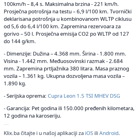
100km/h – 8,4 s. Maksimalna brzina - 221 km/h.
Prosječna potrošnja na testu – 6,9 l/100 km. Tvornički
deklarisana potrošnja u kombinovanom WLTP ciklusu
od 5,6 do 6,4 l/100 km. Zapremina rezervoara za
gorivo – 50 l. Prosječna emisija CO2 po WLTP od 127
do 144 g/km.
- Dimenzije: Dužina – 4.368 mm. Širina - 1.800 mm.
Visina - 1.442 mm. Međuosovinski razmak - 2.684
mm. Zapremina prtljažnika 380 litara. Masa praznog
vozila – 1.361 kg. Ukupna dozvoljena masa vozila –
1.890 kg.
- Serijska oprema:
Cupra Leon 1.5 TSI MHEV DSG
- Garancija: Pet godina ili 150.000 pređenih kilometara,
12 godina na karoseriju.
Klix.ba čitajte i u našoj aplikaciji za
iOS
ili
Android
.