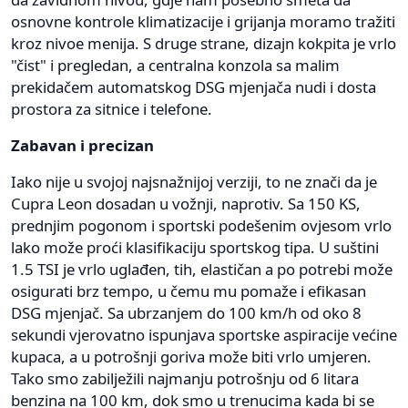
osnovne kontrole klimatizacije i grijanja moramo tražiti
kroz nivoe menija. S druge strane, dizajn kokpita je vrlo
"čist" i pregledan, a centralna konzola sa malim
prekidačem automatskog DSG mjenjača nudi i dosta
prostora za sitnice i telefone.
Zabavan i precizan
Iako nije u svojoj najsnažnijoj verziji, to ne znači da je
Cupra Leon dosadan u vožnji, naprotiv. Sa 150 KS,
prednjim pogonom i sportski podešenim ovjesom vrlo
lako može proći klasifikaciju sportskog tipa. U suštini
1.5 TSI je vrlo uglađen, tih, elastičan a po potrebi može
osigurati brz tempo, u čemu mu pomaže i efikasan
DSG mjenjač. Sa ubrzanjem do 100 km/h od oko 8
sekundi vjerovatno ispunjava sportske aspiracije većine
kupaca, a u potrošnji goriva može biti vrlo umjeren.
Tako smo zabilježili najmanju potrošnju od 6 litara
benzina na 100 km, dok smo u trenucima kada bi se