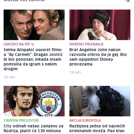
Možda vas zanima
USKORO NA SFF-U
ISKRENO PRIZNANJE
Selma Alispahić ususret filmu
Brat Angeline Jolie nakon
o "Ay Carmeli": Dragan Jovičić
razvoda otkrio da je gej: Bio
bi bio ponosan; nikada nisam
sam opsjednut Disney
pomislila da igram s nekim
princezama
drugim
19 sati
18 sati
ZAVRŠNI PREGOVORI
AKCIJA EUROPOLA
City odmah našao zamjenu za
Razbijena jedna od najvećih
Rodrija, platit će 130 miliona
kriminalnih mreža: Pao klan