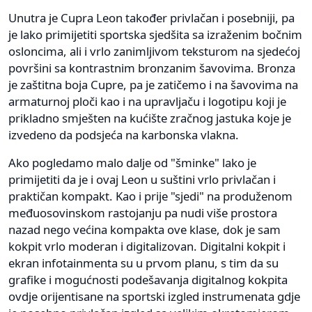
Unutra je Cupra Leon također privlačan i posebniji, pa
je lako primijetiti sportska sjedšita sa izraženim bočnim
osloncima, ali i vrlo zanimljivom teksturom na sjedećoj
površini sa kontrastnim bronzanim šavovima. Bronza
je zaštitna boja Cupre, pa je zatičemo i na šavovima na
armaturnoj ploči kao i na upravljaču i logotipu koji je
prikladno smješten na kućište zračnog jastuka koje je
izvedeno da podsjeća na karbonska vlakna.
Ako pogledamo malo dalje od "šminke" lako je
primijetiti da je i ovaj Leon u suštini vrlo privlačan i
praktičan kompakt. Kao i prije "sjedi" na produženom
međuosovinskom rastojanju pa nudi više prostora
nazad nego većina kompakta ove klase, dok je sam
kokpit vrlo moderan i digitalizovan. Digitalni kokpit i
ekran infotainmenta su u prvom planu, s tim da su
grafike i mogućnosti podešavanja digitalnog kokpita
ovdje orijentisane na sportski izgled instrumenata gdje