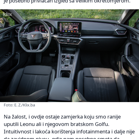
je posebno privlačan izgled sa velikim okretomjerom.
Foto: E. Z./Klix.ba
Na žalost, i ovdje ostaje zamjerka koju smo ranije
uputili Leonu ali i njegovom bratskom Golfu.
Intuitivnost i lakoća korištenja infotainmenta i dalje nije
da zavidnom nivou, gdje nam posebno smeta da