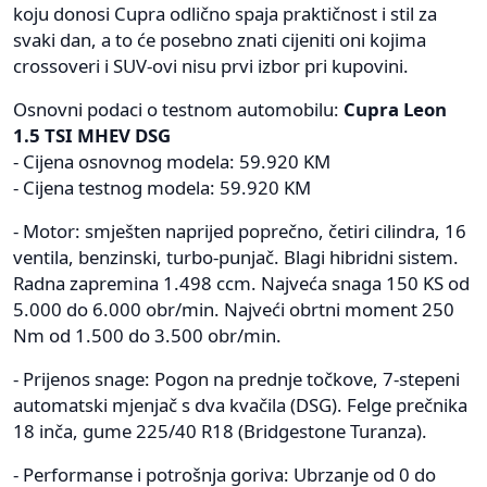
koju donosi Cupra odlično spaja praktičnost i stil za
svaki dan, a to će posebno znati cijeniti oni kojima
crossoveri i SUV-ovi nisu prvi izbor pri kupovini.
Osnovni podaci o testnom automobilu:
Cupra Leon
1.5 TSI MHEV DSG
- Cijena osnovnog modela: 59.920 KM
- Cijena testnog modela: 59.920 KM
- Motor: smješten naprijed poprečno, četiri cilindra, 16
ventila, benzinski, turbo-punjač. Blagi hibridni sistem.
Radna zapremina 1.498 ccm. Najveća snaga 150 KS od
5.000 do 6.000 obr/min. Najveći obrtni moment 250
Nm od 1.500 do 3.500 obr/min.
- Prijenos snage: Pogon na prednje točkove, 7-stepeni
automatski mjenjač s dva kvačila (DSG). Felge prečnika
18 inča, gume 225/40 R18 (Bridgestone Turanza).
- Performanse i potrošnja goriva: Ubrzanje od 0 do