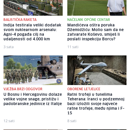
BALISTIČKA RAKETA
NAČELNIK OPĆINE CENTAR
Indija testirala veliki dodatak
Mandićeva oštra poruka
svom nuklearnom arsenalu:
Džemidžiću: Molio sam da ne
Agni-4 pogađa cilj na
zatvarate Koševo, smiješ li
udaljenosti od 4.000 km
poslati inspekciju Borcu?
3 sata
11 sati
VJEŽBA BRZI ODGOVOR
OBORENE LETJELICE
U Bosnu i Hercegovinu dolaze
Ratni trofeji u tunelima
velike vojne snage, pristižu i
Teherana: Iranci u podzemnoj
padobranske jedinice iz Italije
bazi izložili svoje najveće
ratne trofeje, među njima i F-
15
12 sati
8 sati