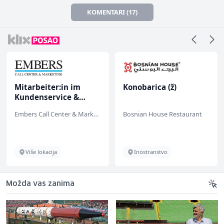
KOMENTARI (17)
Mitarbeiter:in im
Konobarica (ž)
Kundenservice &
Support (m/w/d)
Embers Call Center & Marketing
Bosnian House Restaurant
Više lokacija
Inostranstvo
Možda vas zanima