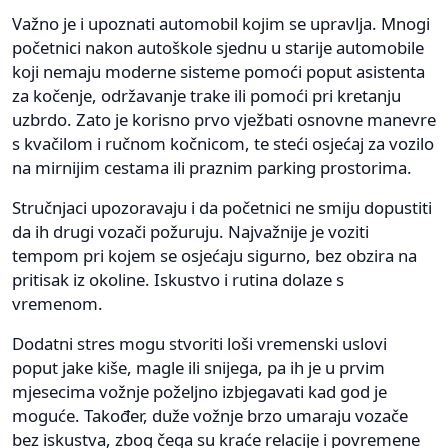
Važno je i upoznati automobil kojim se upravlja. Mnogi
početnici nakon autoškole sjednu u starije automobile
koji nemaju moderne sisteme pomoći poput asistenta
za kočenje, održavanje trake ili pomoći pri kretanju
uzbrdo. Zato je korisno prvo vježbati osnovne manevre
s kvačilom i ručnom kočnicom, te steći osjećaj za vozilo
na mirnijim cestama ili praznim parking prostorima.
Stručnjaci upozoravaju i da početnici ne smiju dopustiti
da ih drugi vozači požuruju. Najvažnije je voziti
tempom pri kojem se osjećaju sigurno, bez obzira na
pritisak iz okoline. Iskustvo i rutina dolaze s
vremenom.
Dodatni stres mogu stvoriti loši vremenski uslovi
poput jake kiše, magle ili snijega, pa ih je u prvim
mjesecima vožnje poželjno izbjegavati kad god je
moguće. Također, duže vožnje brzo umaraju vozače
bez iskustva, zbog čega su kraće relacije i povremene