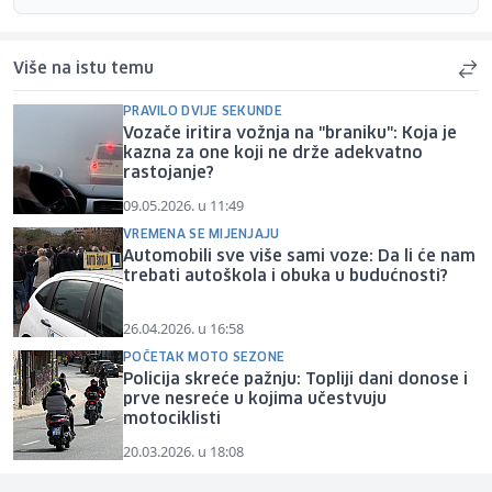
Više na istu temu
PRAVILO DVIJE SEKUNDE
Vozače iritira vožnja na "braniku": Koja je
kazna za one koji ne drže adekvatno
rastojanje?
09.05.2026. u 11:49
VREMENA SE MIJENJAJU
Automobili sve više sami voze: Da li će nam
trebati autoškola i obuka u budućnosti?
26.04.2026. u 16:58
POČETAK MOTO SEZONE
Policija skreće pažnju: Topliji dani donose i
prve nesreće u kojima učestvuju
motociklisti
20.03.2026. u 18:08