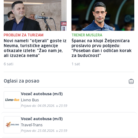
PROBLEM ZA TURIZAM
TRENER MUSLERA
Novi nameti "otjerali" goste iz
Španac na klupi Željezničara
Neuma, turističke agencije
proslavio prvu pobjedu:
otkazale izlete: "Žao nam je,
"Poseban dan i odličan korak
ali izuzeća nema"
za budućnost"
6 sati
1 sat
Oglasi za posao
Vozač autobusa (m/ž)
Livno Bus
Prijava do: 04.09.2026. u 23:59
Vozač autobusa (m/ž)
Travel-Trans
Prijava do: 23.08.2026. u 23:59