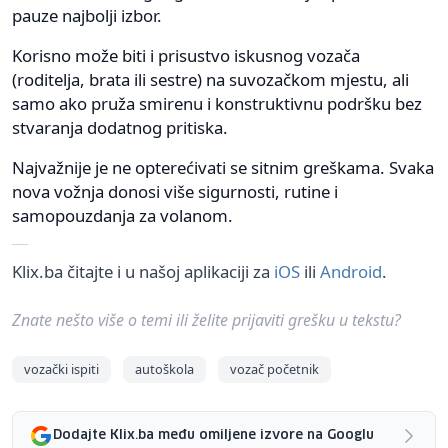
pauze najbolji izbor.
Korisno može biti i prisustvo iskusnog vozača
(roditelja, brata ili sestre) na suvozačkom mjestu, ali
samo ako pruža smirenu i konstruktivnu podršku bez
stvaranja dodatnog pritiska.
Najvažnije je ne opterećivati se sitnim greškama. Svaka
nova vožnja donosi više sigurnosti, rutine i
samopouzdanja za volanom.
Klix.ba čitajte i u našoj aplikaciji za
iOS
ili
Android
.
Znate nešto više o temi ili želite prijaviti grešku u tekstu?
vozački ispiti
autoškola
vozač početnik
Dodajte Klix.ba među omiljene izvore na Googlu