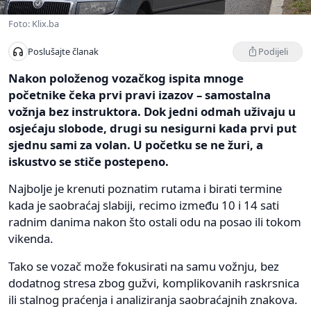
Foto: Klix.ba
Podijeli
Poslušajte članak
Nakon položenog vozačkog ispita mnoge
početnike čeka prvi pravi izazov – samostalna
vožnja bez instruktora. Dok jedni odmah uživaju u
osjećaju slobode, drugi su nesigurni kada prvi put
sjednu sami za volan. U početku se ne žuri, a
iskustvo se stiče postepeno.
Najbolje je krenuti poznatim rutama i birati termine
kada je saobraćaj slabiji, recimo između 10 i 14 sati
radnim danima nakon što ostali odu na posao ili tokom
vikenda.
Tako se vozač može fokusirati na samu vožnju, bez
dodatnog stresa zbog gužvi, komplikovanih raskrsnica
ili stalnog praćenja i analiziranja saobraćajnih znakova.