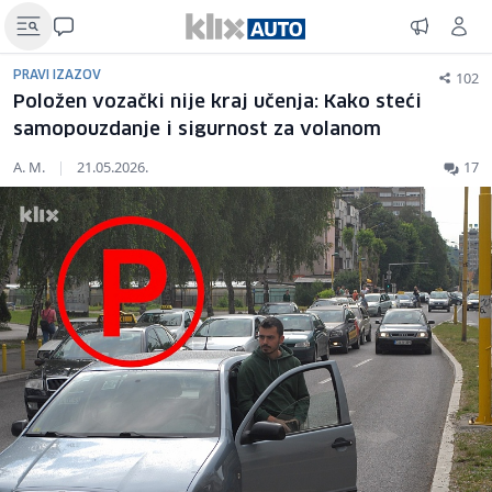
102
PRAVI IZAZOV
Položen vozački nije kraj učenja: Kako steći
samopouzdanje i sigurnost za volanom
A. M.
|
21.05.2026.
17