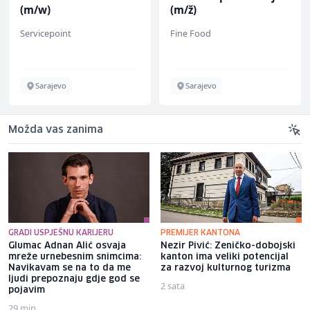
(m/w)
(m/ž)
Servicepoint
Fine Food
Sarajevo
Sarajevo
Možda vas zanima
GRADI USPJEŠNU KARIJERU
PREMIJER KANTONA
Glumac Adnan Alić osvaja
Nezir Pivić: Zeničko-dobojski
mreže urnebesnim snimcima:
kanton ima veliki potencijal
Navikavam se na to da me
za razvoj kulturnog turizma
ljudi prepoznaju gdje god se
2 sata
pojavim
29 min