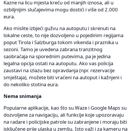
Kazne na licu mjesta kreću od manjih iznosa, ali u
ozbiljnijim slučajevima mogu dostići i više od 2.000
eura.
Ako mislite izbjeći gužvu na autoputu i skrenuti na
lokalne ceste, to nije dozvoljeno u pojedinim regijama
poput Tirola i Salzburga tokom vikenda i praznika u
sezoni. Tamo je uvedena zabrana tranzitnog
saobraćaja na sporednim putevima, pa je jedina
legalna opcija ostati na autoputu. Ako vas policija
zaustavi na izlazu bez opravdanja (npr. rezervacije
smještaja), možete biti vraćeni na autoput i kažnjeni i
do nekoliko stotina eura.
Nema snimanja
Popularne aplikacije, kao što su Waze i Google Maps su
dozvoljene za navigaciju, ali funkcije koje upozoravaju
na radare i policijske patrole su zabranjene i moraju biti
isključene prije ulaska u zemlju. Isto važi i za kameru na