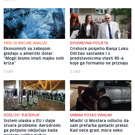
VRŠE SE BROJNE ANALIZE
DVODNEVNA POSJETA
Ekonomisti sa zebnjom
Crishock posjetio Banja Luku:
gledaju u američki dolar:
Održao sastanke i s
"Mogli bismo imati majku svih
predstavnicima vlasti RS-a
kriza"
koje ga formalno ne priznaju
5 sati
2 sata
DOŠLI DO "RJEŠENJA"
SNIMAK POSAO VIRALAN
Sistem ulaska u EU i dalje
Mladić iz Mostara odlučio da
stvara probleme: Aerodromi
sam prefarba pješački prelaz:
ga potpuno isključuju kada
Kad neće grad, mora neko