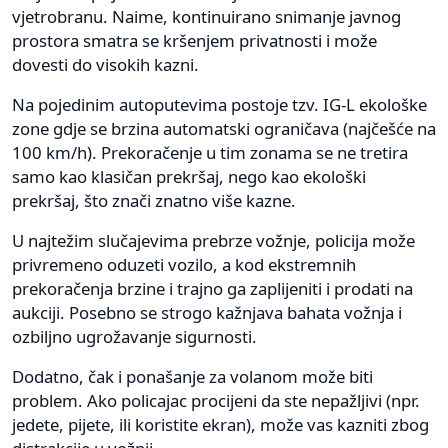
vjetrobranu. Naime, kontinuirano snimanje javnog
prostora smatra se kršenjem privatnosti i može
dovesti do visokih kazni.
Na pojedinim autoputevima postoje tzv. IG-L ekološke
zone gdje se brzina automatski ograničava (najčešće na
100 km/h). Prekoračenje u tim zonama se ne tretira
samo kao klasičan prekršaj, nego kao ekološki
prekršaj, što znači znatno više kazne.
U najtežim slučajevima prebrze vožnje, policija može
privremeno oduzeti vozilo, a kod ekstremnih
prekoračenja brzine i trajno ga zaplijeniti i prodati na
aukciji. Posebno se strogo kažnjava bahata vožnja i
ozbiljno ugrožavanje sigurnosti.
Dodatno, čak i ponašanje za volanom može biti
problem. Ako policajac procijeni da ste nepažljivi (npr.
jedete, pijete, ili koristite ekran), može vas kazniti zbog