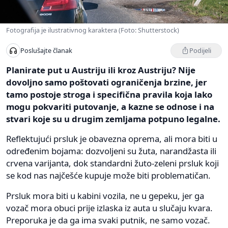
Fotografija je ilustrativnog karaktera (Foto: Shutterstock)
Podijeli
Poslušajte članak
Planirate put u Austriju ili kroz Austriju? Nije
dovoljno samo poštovati ograničenja brzine, jer
tamo postoje stroga i specifična pravila koja lako
mogu pokvariti putovanje, a kazne se odnose i na
stvari koje su u drugim zemljama potpuno legalne.
Reflektujući prsluk je obavezna oprema, ali mora biti u
određenim bojama: dozvoljeni su žuta, narandžasta ili
crvena varijanta, dok standardni žuto-zeleni prsluk koji
se kod nas najčešće kupuje može biti problematičan.
Prsluk mora biti u kabini vozila, ne u gepeku, jer ga
vozač mora obuci prije izlaska iz auta u slučaju kvara.
Preporuka je da ga ima svaki putnik, ne samo vozač.