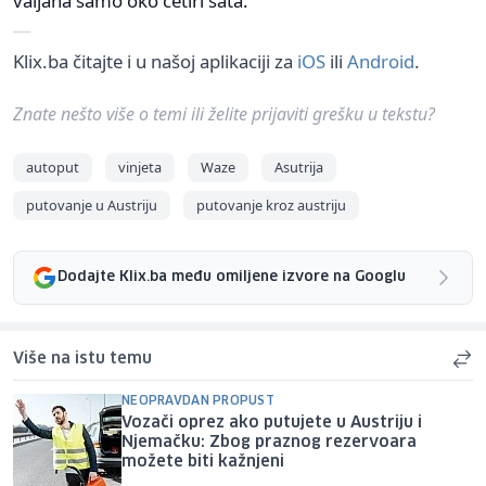
valjana samo oko četiri sata.
Klix.ba čitajte i u našoj aplikaciji za
iOS
ili
Android
.
Znate nešto više o temi ili želite prijaviti grešku u tekstu?
autoput
vinjeta
Waze
Asutrija
putovanje u Austriju
putovanje kroz austriju
Dodajte Klix.ba među omiljene izvore na Googlu
Više na istu temu
NEOPRAVDAN PROPUST
Vozači oprez ako putujete u Austriju i
Njemačku: Zbog praznog rezervoara
možete biti kažnjeni