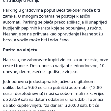
distrakcije u vožnji.
Parking u gradovima poput Beča također može biti
zamka. U mnogim zonama ne postoje klasični
automati. Parking se plaća preko aplikacija ili unaprijed
kupljenih papirnih karata koje se popunjavaju ručno.
Neznanje se ne prihvata kao opravdanje i kazne stižu
brzo, a vozilo može biti i odvučeno.
Pazite na vinjetu
Na kraju, ne zaboravite kupiti vinjetu za autoceste, brze
ceste i tunele. Dostupne su varijante jednodnevne, 10-
dnevne, dvomjesečne i godišnje vinjete.
Jednodnevna je dostupna isključivo u digitalnom
obliku, košta 9,60 eura za putnički automobil (12,80
eura - desetodnevna) i nosi sa sobom mali rizik: vrijedi
do 23:59 sati na datum odabran u narudžbi. To znači
da ako kupite vinjetu "za danas" u 20:00 sati, bit će