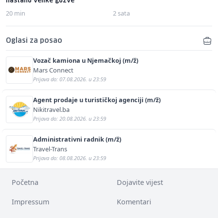
nastanu velike gužve
20 min
2 sata
Oglasi za posao
Vozač kamiona u Njemačkoj (m/ž)
Mars Connect
Prijava do: 07.08.2026. u 23:59
Agent prodaje u turističkoj agenciji (m/ž)
Nikitravel.ba
Prijava do: 20.08.2026. u 23:59
Administrativni radnik (m/ž)
Travel-Trans
Prijava do: 08.08.2026. u 23:59
Početna
Dojavite vijest
Impressum
Komentari