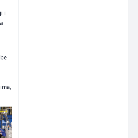
i i
da
žbe
š
cima,