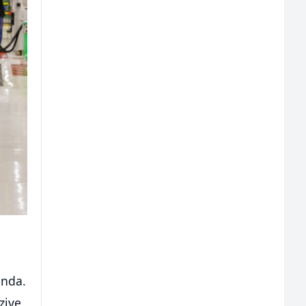
enda.
zive