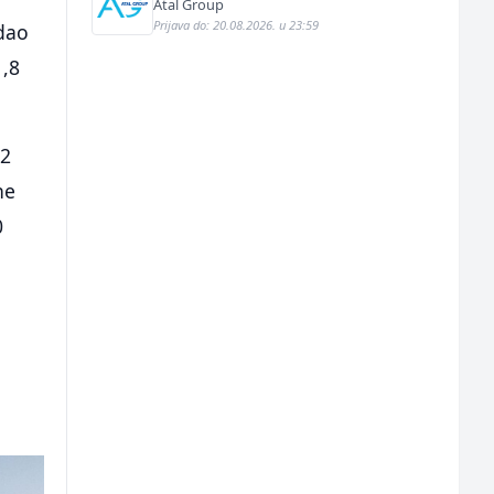
(m/ž)
Atal Group
Prijava do: 20.08.2026. u 23:59
odao
1,8
72
ne
0