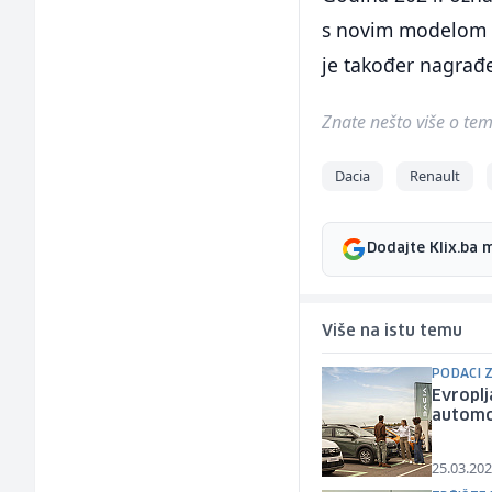
s novim modelom A
je također nagrađ
Znate nešto više o temi 
Dacia
Renault
Dodajte Klix.ba 
Više na istu temu
PODACI 
Evroplj
automob
25.03.202