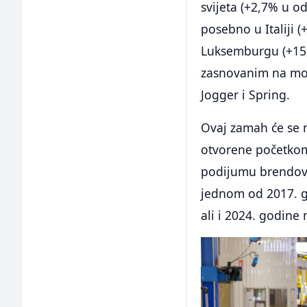
svijeta (+2,7% u o
posebno u Italiji (
Luksemburgu (+15,
zasnovanim na mode
Jogger i Spring.
Ovaj zamah će se n
otvorene početkom 
podijumu brendova 
jednom od 2017. g
ali i 2024. godine