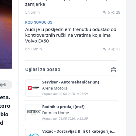
zamjerke
5h 5min
6
28
KOD NOVOG Q9
Audi je u posljednjem trenutku odustao od
kontroverznih ručki na vratima koje ima
Volvo EX60
6h 15min
0
13
Oglasi za posao
Serviser - Automehaničar (m)
jeli
Arena Motors
Prijava do: 20.08.2026. u 23:59
eta.
koro
Radnik u prodaji (m/ž)
Dormeo Home
 bio
Prijava do: 08.08.2026. u 23:59
od
Vozač - Dostavljač B ili C1 kategorije