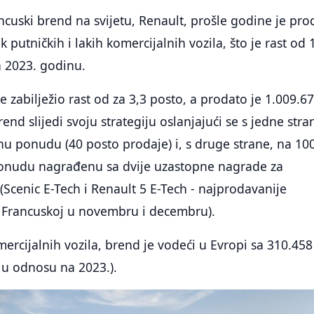
ncuski brend na svijetu, Renault, prošle godine je pr
 putničkih i lakih komercijalnih vozila, što je rast od 
 2023. godinu.
e zabilježio rast od za 3,3 posto, a prodato je 1.009.6
rend slijedi svoju strategiju oslanjajući se s jedne stra
nu ponudu (40 posto prodaje) i, s druge strane, na 10
ponudu nagrađenu sa dvije uzastopne nagrade za
Scenic E-Tech i Renault 5 E-Tech - najprodavanije
u Francuskoj u novembru i decembru).
mercijalnih vozila, brend je vodeći u Evropi sa 310.458
% u odnosu na 2023.).