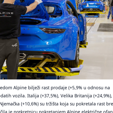
edom Alpine bilježi rast prodaje (+5,9% u odnosu na
datih vozila. Italija (+37,5%), Velika Britanija (+24,9%),
 Njemačka (+10,6%) su tržišta koja su pokretala rast br
ila je prekretnicu pokretanjem Alpine električne ofan