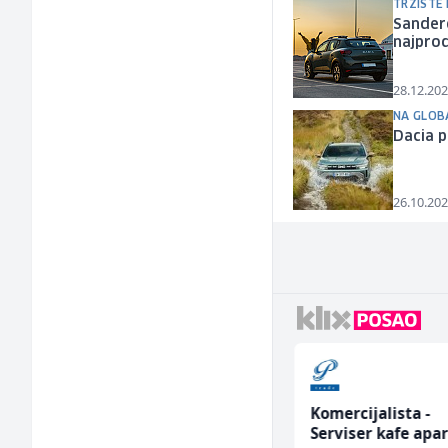
TRŽIŠTE
Sandero
najpro
28.12.202
NA GLOB
Dacia p
26.10.202
Građevinski inženjer
Komercijalista -
(m/ž)
Serviser kafe apa