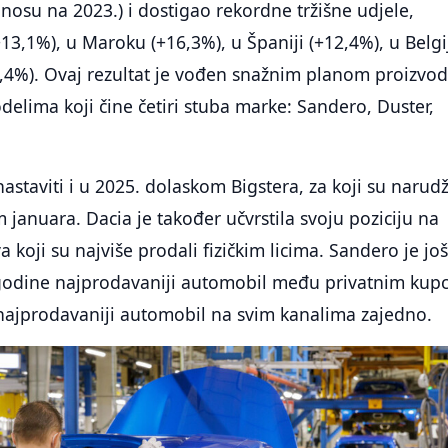
dnosu na 2023.) i dostigao rekordne tržišne udjele,
+13,1%), u Maroku (+16,3%), u Španiji (+12,4%), u Belgij
4%). Ovaj rezultat je vođen snažnim planom proizvo
lima koji čine četiri stuba marke: Sandero, Duster,
astaviti i u 2025. dolaskom Bigstera, za koji su narud
januara. Dacia je također učvrstila svoju poziciju na
koji su najviše prodali fizičkim licima. Sandero je jo
odine najprodavaniji automobil među privatnim kup
 najprodavaniji automobil na svim kanalima zajedno.