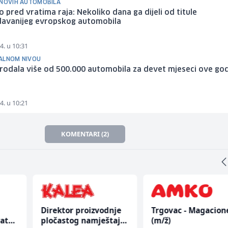
 NOVIH AUTOMOBILA
 pred vratima raja: Nekoliko dana ga dijeli od titule
davanijeg evropskog automobila
4. u 10:31
ALNOM NIVOU
rodala više od 500.000 automobila za devet mjeseci ove go
4. u 10:21
KOMENTARI (2)
Direktor proizvodnje
Trgovac - Magacion
rata
pločastog namještaja
(m/ž)