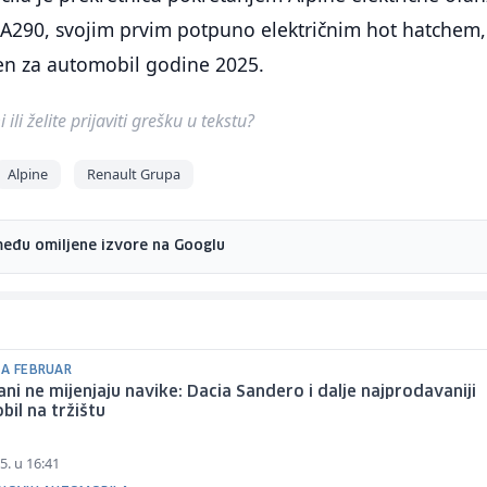
290, svojim prvim potpuno električnim hot hatchem, 
en za automobil godine 2025.
ili želite prijaviti grešku u tekstu?
Alpine
Renault Grupa
među omiljene izvore na Googlu
ZA FEBRUAR
ani ne mijenjaju navike: Dacia Sandero i dalje najprodavaniji
il na tržištu
5. u 16:41