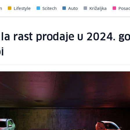
n
Lifestyle
Scitech
Auto
Križaljka
Posa
ila rast prodaje u 2024. g
i