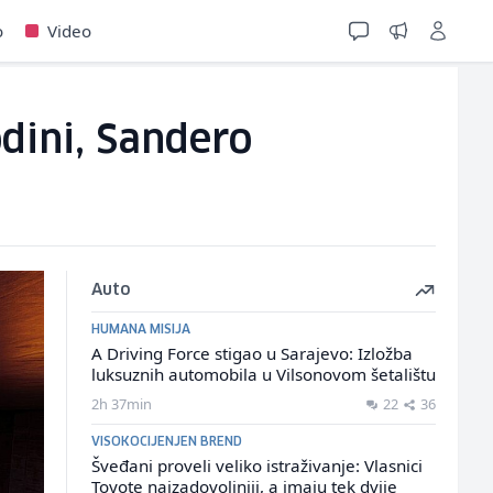
o
Video
odini, Sandero
Auto
HUMANA MISIJA
A Driving Force stigao u Sarajevo: Izložba
luksuznih automobila u Vilsonovom šetalištu
2h 37min
22
36
VISOKOCIJENJEN BREND
Šveđani proveli veliko istraživanje: Vlasnici
Toyote najzadovoljniji, a imaju tek dvije