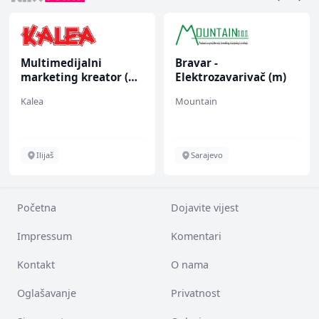
Multimedijalni
Bravar -
marketing kreator (m/
Elektrozavarivač (m)
ž)
Kalea
Mountain
Ilijaš
Sarajevo
Početna
Dojavite vijest
Impressum
Komentari
Kontakt
O nama
Oglašavanje
Privatnost