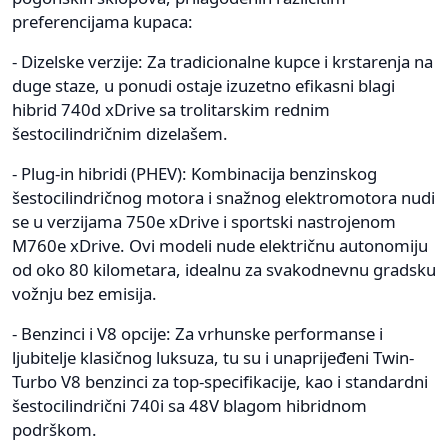
preferencijama kupaca:
- Dizelske verzije: Za tradicionalne kupce i krstarenja na
duge staze, u ponudi ostaje izuzetno efikasni blagi
hibrid 740d xDrive sa trolitarskim rednim
šestocilindričnim dizelašem.
- Plug-in hibridi (PHEV): Kombinacija benzinskog
šestocilindričnog motora i snažnog elektromotora nudi
se u verzijama 750e xDrive i sportski nastrojenom
M760e xDrive. Ovi modeli nude električnu autonomiju
od oko 80 kilometara, idealnu za svakodnevnu gradsku
vožnju bez emisija.
- Benzinci i V8 opcije: Za vrhunske performanse i
ljubitelje klasičnog luksuza, tu su i unaprijeđeni Twin-
Turbo V8 benzinci za top-specifikacije, kao i standardni
šestocilindrični 740i sa 48V blagom hibridnom
podrškom.