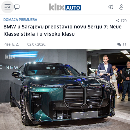
170
DOMAĆA PREMIJERA
BMW u Sarajevu predstavio novu Seriju 7: Neue
Klasse stigla i u visoku klasu
Piše: E. Z.
|
02.07.2026.
11