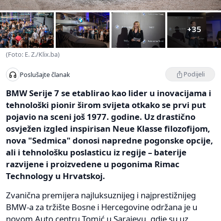
+35
(Foto: E. Z./Klix.ba)
Podijeli
Poslušajte članak
BMW Serije 7 se etablirao kao lider u inovacijama i
tehnološki pionir širom svijeta otkako se prvi put
pojavio na sceni još 1977. godine. Uz drastično
osvježen izgled inspirisan Neue Klasse filozofijom,
nova "Sedmica" donosi napredne pogonske opcije,
ali i tehnološku poslasticu iz regije – baterije
razvijene i proizvedene u pogonima Rimac
Technology u Hrvatskoj.
Zvanična premijera najluksuznijeg i najprestižnijeg
BMW-a za tržište Bosne i Hercegovine održana je u
novom Auto centru Tomić u Sarajevu, gdje su uz