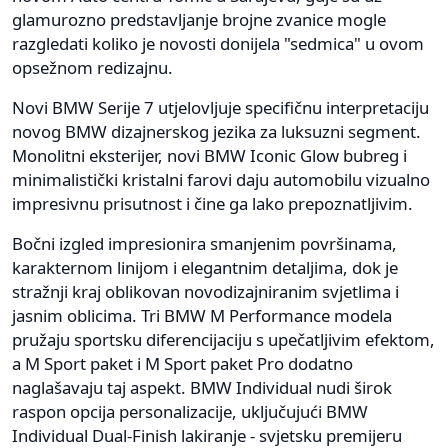
glamurozno predstavljanje brojne zvanice mogle
razgledati koliko je novosti donijela "sedmica" u ovom
opsežnom redizajnu.
Novi BMW Serije 7 utjelovljuje specifičnu interpretaciju
novog BMW dizajnerskog jezika za luksuzni segment.
Monolitni eksterijer, novi BMW Iconic Glow bubreg i
minimalistički kristalni farovi daju automobilu vizualno
impresivnu prisutnost i čine ga lako prepoznatljivim.
Bočni izgled impresionira smanjenim površinama,
karakternom linijom i elegantnim detaljima, dok je
stražnji kraj oblikovan novodizajniranim svjetlima i
jasnim oblicima. Tri BMW M Performance modela
pružaju sportsku diferencijaciju s upečatljivim efektom,
a M Sport paket i M Sport paket Pro dodatno
naglašavaju taj aspekt. BMW Individual nudi širok
raspon opcija personalizacije, uključujući BMW
Individual Dual-Finish lakiranje - svjetsku premijeru