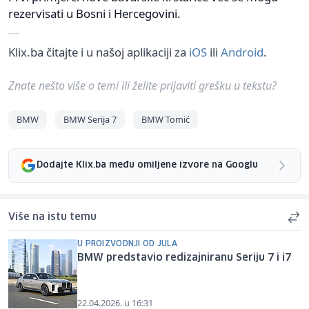
rezervisati u Bosni i Hercegovini.
Klix.ba čitajte i u našoj aplikaciji za
iOS
ili
Android
.
Znate nešto više o temi ili želite prijaviti grešku u tekstu?
BMW
BMW Serija 7
BMW Tomić
Dodajte Klix.ba među omiljene izvore na Googlu
Više na istu temu
U PROIZVODNJI OD JULA
BMW predstavio redizajniranu Seriju 7 i i7
22.04.2026. u 16:31