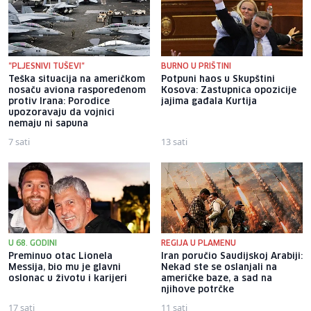
"PLJESNIVI TUŠEVI"
BURNO U PRIŠTINI
Teška situacija na američkom
Potpuni haos u Skupštini
nosaču aviona raspoređenom
Kosova: Zastupnica opozicije
protiv Irana: Porodice
jajima gađala Kurtija
upozoravaju da vojnici
nemaju ni sapuna
7 sati
13 sati
U 68. GODINI
REGIJA U PLAMENU
Preminuo otac Lionela
Iran poručio Saudijskoj Arabiji:
Messija, bio mu je glavni
Nekad ste se oslanjali na
oslonac u životu i karijeri
američke baze, a sad na
njihove potrčke
17 sati
11 sati