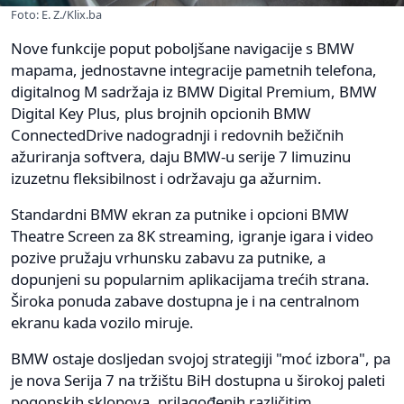
Foto: E. Z./Klix.ba
Nove funkcije poput poboljšane navigacije s BMW
mapama, jednostavne integracije pametnih telefona,
digitalnog M sadržaja iz BMW Digital Premium, BMW
Digital Key Plus, plus brojnih opcionih BMW
ConnectedDrive nadogradnji i redovnih bežičnih
ažuriranja softvera, daju BMW-u serije 7 limuzinu
izuzetnu fleksibilnost i održavaju ga ažurnim.
Standardni BMW ekran za putnike i opcioni BMW
Theatre Screen za 8K streaming, igranje igara i video
pozive pružaju vrhunsku zabavu za putnike, a
dopunjeni su popularnim aplikacijama trećih strana.
Široka ponuda zabave dostupna je i na centralnom
ekranu kada vozilo miruje.
BMW ostaje dosljedan svojoj strategiji "moć izbora", pa
je nova Serija 7 na tržištu BiH dostupna u širokoj paleti
pogonskih sklopova, prilagođenih različitim