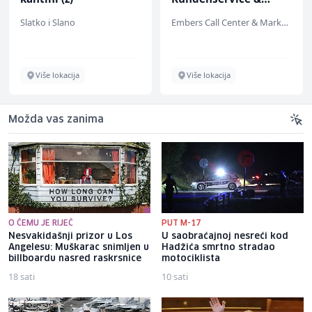
Support (m/w/d)
Slatko i Slano
Embers Call Center & Marketing
Više lokacija
Više lokacija
Možda vas zanima
O ČEMU JE RIJEČ
PUT M-17
Nesvakidašnji prizor u Los
U saobraćajnoj nesreći kod
Angelesu: Muškarac snimljen u
Hadžića smrtno stradao
billboardu nasred raskrsnice
motociklista
18 sati
10 sati