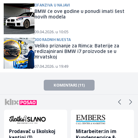
OFANZIVA U NAJAVI
BMW će ove godine u ponudi imati šest
novih modela
09.04.2026. u 10:05
300 RADNIH MJESTA
Veliko priznanje za Rimca: Baterije za
redizajnirani BMW i7 proizvode se u
Hrvatskoj
07.04.2026. u 19:49
KOMENTARI (11)
Prodavač u školskoj
Mitarbeiter:in im
kantini (ž)
Kundenservice &