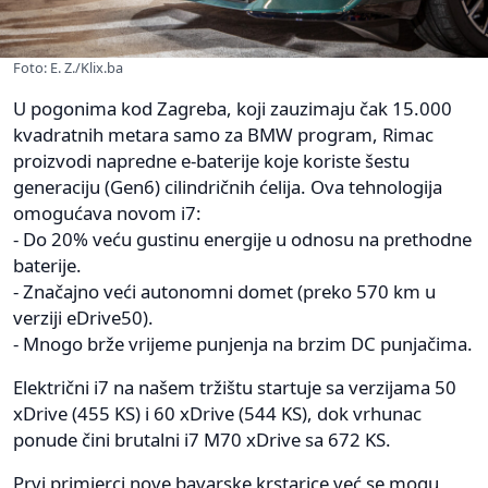
Foto: E. Z./Klix.ba
U pogonima kod Zagreba, koji zauzimaju čak 15.000
kvadratnih metara samo za BMW program, Rimac
proizvodi napredne e-baterije koje koriste šestu
generaciju (Gen6) cilindričnih ćelija. Ova tehnologija
omogućava novom i7:
- Do 20% veću gustinu energije u odnosu na prethodne
baterije.
- Značajno veći autonomni domet (preko 570 km u
verziji eDrive50).
- Mnogo brže vrijeme punjenja na brzim DC punjačima.
Električni i7 na našem tržištu startuje sa verzijama 50
xDrive (455 KS) i 60 xDrive (544 KS), dok vrhunac
ponude čini brutalni i7 M70 xDrive sa 672 KS.
Prvi primjerci nove bavarske krstarice već se mogu