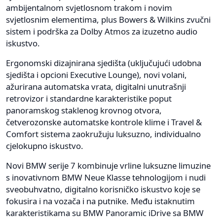
ambijentalnom svjetlosnom trakom i novim
svjetlosnim elementima, plus Bowers & Wilkins zvučni
sistem i podrška za Dolby Atmos za izuzetno audio
iskustvo.
Ergonomski dizajnirana sjedišta (uključujući udobna
sjedišta i opcioni Executive Lounge), novi volani,
ažurirana automatska vrata, digitalni unutrašnji
retrovizor i standardne karakteristike poput
panoramskog staklenog krovnog otvora,
četverozonske automatske kontrole klime i Travel &
Comfort sistema zaokružuju luksuzno, individualno
cjelokupno iskustvo.
Novi BMW serije 7 kombinuje vrline luksuzne limuzine
s inovativnom BMW Neue Klasse tehnologijom i nudi
sveobuhvatno, digitalno korisničko iskustvo koje se
fokusira i na vozača i na putnike. Među istaknutim
karakteristikama su BMW Panoramic iDrive sa BMW