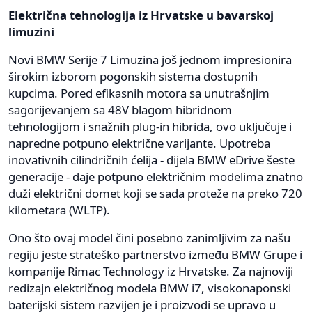
Električna tehnologija iz Hrvatske u bavarskoj
limuzini
Novi BMW Serije 7 Limuzina još jednom impresionira
širokim izborom pogonskih sistema dostupnih
kupcima. Pored efikasnih motora sa unutrašnjim
sagorijevanjem sa 48V blagom hibridnom
tehnologijom i snažnih plug-in hibrida, ovo uključuje i
napredne potpuno električne varijante. Upotreba
inovativnih cilindričnih ćelija - dijela BMW eDrive šeste
generacije - daje potpuno električnim modelima znatno
duži električni domet koji se sada proteže na preko 720
kilometara (WLTP).
Ono što ovaj model čini posebno zanimljivim za našu
regiju jeste strateško partnerstvo između BMW Grupe i
kompanije Rimac Technology iz Hrvatske. Za najnoviji
redizajn električnog modela BMW i7, visokonaponski
baterijski sistem razvijen je i proizvodi se upravo u